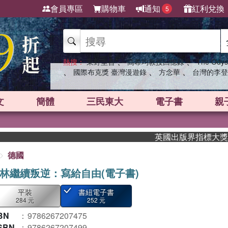
會員專區
購物車
通知
紅利兌換
5
、
、
熱搜：
東野圭吾
高希均教授回憶錄
The Odys
、
、
、
國際布克獎 臺灣漫遊錄
方念華
台灣的李登
文
簡體
三民東大
電子書
親
英國出版界指標大獎肯定！A
德國
林繼續叛逆：寫給自由(電子書)
平裝
書紐電子書
284 元
252 元
BN
：
9786267207475
SBN
：
9786267207499