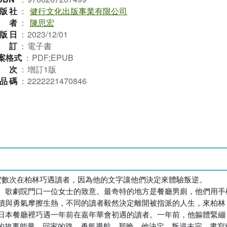
版社
：
健行文化出版事業有限公司
作者
：
陳思宏
版日
：
2023/12/01
裝訂
：
電子書
案格式
：
PDF;EPUB
版次
：
增訂1版
品碼
：
2222221470846
數次在柏林巧遇讀者，因為他的文字讓他們決定來體驗叛逆。

的故事能量，回家的路，勇氣導航。那晚，他決定，叛逆未完，書寫