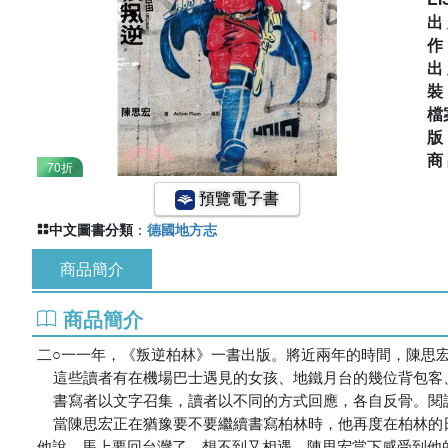
出
出
檔
商
70折
預覽電子書
中文圖書分類
：
德國地方志
商品簡介
商品簡介
二○一一年，《叛逆柏林》一書出版。將近兩年的時間，陳思宏
    這些讀者有在機場巴士遇見的女孩、地鐵月台的幾位背包客、歌劇院門口一位女士的致意。最奇特的地方是餐廳男廁，他們用手機自拍合照，背後有人正在小解。

    書寫者以文字召集，讀者以不同的方式回應，各自反骨。閱讀與勇氣摩擦生熱，不同的讀者毅然決定離開被指派的人生，來柏林，尋找自由。

    當陳思宏正在猶豫要不要繼續書寫柏林時，他再度在柏林的日本餐廳裡巧遇一年前在嘉年華會初遇的讀者。一年前，他軀體緊繃，笑容微弱。此刻，他留了一臉鬍子，肩膀鬆弛，眼神自信。
他說，馬上要回台灣了，想不到又相遇。陳思宏當下感受到他