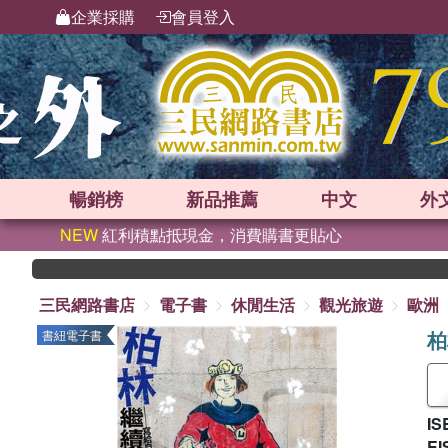
企業採購
會員登入
暢銷榜
新品
推薦
中文
外
NEW
紅利積點抵現金，消費購書更貼心
三民網路書店
電子書
休閒生活
觀光旅遊
歐洲
柏
書紐電子書
IS
EI