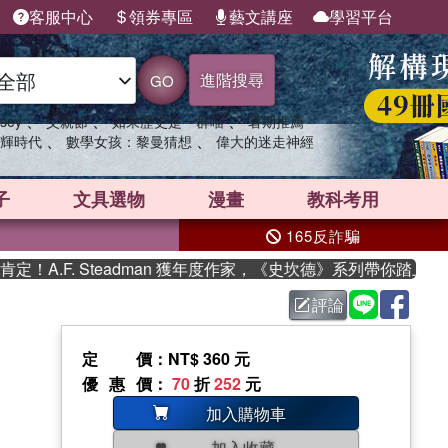
客服中心
領券專區
藝文講座
學習平台
進階搜尋
GO
、
、
、
sey
父親節
如果歷史是一群喵
暑期推薦
、
、
輝時代
數學女孩：黎曼猜想
偉大的迷走神經
子
文具選物
漫畫
教科考用
165反詐騙
.F. Steadman 獲年度作家，《史坎德》系列帶你踏上熱血奇
評論
定價
：NT$ 360 元
優惠價
：
70
折
252
元
加入購物車
加入收藏