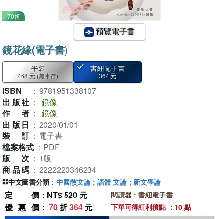
70折
預覽電子書
鏡花緣(電子書)
平裝
書紐電子書
468 元
(無庫存)
364 元
ISBN
：
9781951338107
出版社
：
鏡像
作者
：
鏡像
出版日
：
2020/01/01
裝訂
：
電子書
檔案格式
：
PDF
版次
：
1版
商品碼
：
2222220346234
中文圖書分類
：
中國散文論；語體 文論；新文學論
定價
：NT$ 520 元
閱讀器：書紐電子書
優惠價
：
70
折
364
元
下單可得紅利積點 ：10 點