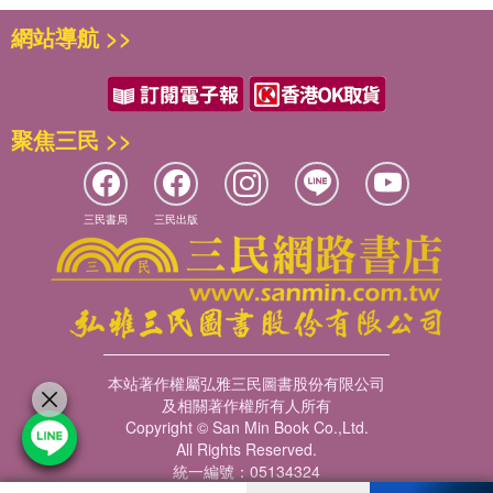
網站導航 >>
《一念情深》

溫馨的黃昏

有了一個真摯情吻

聚焦三民 >>
一念的情深

漣漪蕩漾了心輪

化成優美詩韻

將心圍屯

三民書局
三民出版
心堤一抹桃色

心花報了春

又是心思一輪

大雁飛來深情相問

春雨落紛紛

本站著作權屬弘雅三民圖書股份有限公司
淋濕了塵世的靈魂

及相關著作權所有人所有
Copyright © San Min Book Co.,Ltd.
春暖花開香醇

All Rights Reserved.
朝露濕潤的清晨

統一編號：05134324
因緣映在露珠
