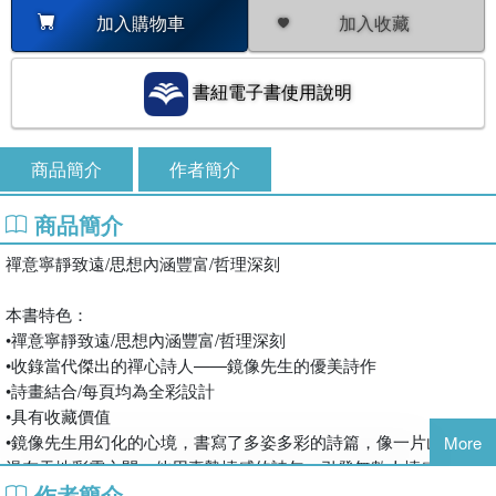
加入收藏
加入購物車
書紐電子書使用說明
商品簡介
作者簡介
商品簡介
禪意寧靜致遠/思想內涵豐富/哲理深刻

本書特色：

•禪意寧靜致遠/思想內涵豐富/哲理深刻

•收錄當代傑出的禪心詩人——鏡像先生的優美詩作

•詩畫結合/每頁均為全彩設計

•具有收藏價值

•鏡像先生用幻化的心境，書寫了多姿多彩的詩篇，像一片山花浪
More
漫在天地彩雲之間。他用真摯情感的詩句，引發無數人情感的共
作者簡介
鳴，感動了無數人的心房。
