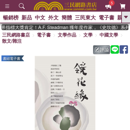
5
暢銷榜
新品
中文
外文
簡體
三民東大
電子書
親子
GO
指標大獎肯定！A.F. Steadman 獲年度作家，《史坎德》系
三民網路書店
電子書
文學作品
文學
中國文學
、
熱搜：
東野圭吾
高希均教授回憶錄
散文/雜注
、
、
、
The Odyssey
父親節
如果歷
、
、
史是一群喵
暑期推薦
國際布克
評論
、
、
獎 臺灣漫遊錄
方念華
台灣的李
書紐電子書
、
、
登輝時代
數學女孩：黎曼猜想
偉大的迷走神經