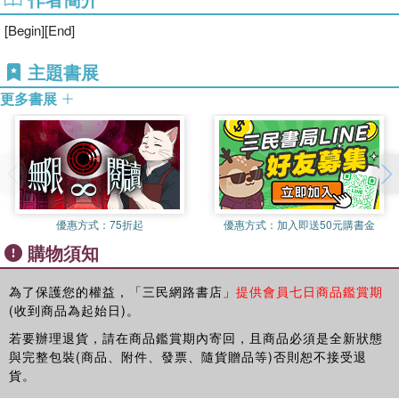
•詩集內的詩歌，在網絡平台配有視頻欣賞（詳情請關注官網、
[Begin][End]
YouTube頻道及臉書）。

主題書展
更多書展
《鏡花緣》

夕陽親紅了牆

訴說著情長

撩了一顆心房

流下一串淚珠兒

串起的誦唱

優惠方式：
75折起
優惠方式：
加入即送50元購書金
融進了夕陽的光

購物須知
濕了淡雅的衣裳

浸潤了有緣的一方

為了保護您的權益，「三民網路書店」
提供會員七日商品鑑賞期
情染之上

(收到商品為起始日)。
有了飄過的暗香

若要辦理退貨，請在商品鑑賞期內寄回，且商品必須是全新狀態
情染了情長

與完整包裝(商品、附件、發票、隨貨贈品等)否則恕不接受退
夢幻了情感的景象

貨。
鏡像在心上
