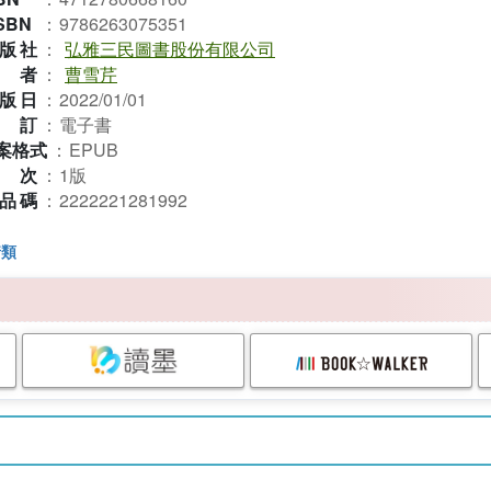
SBN
：
9786263075351
版社
：
弘雅三民圖書股份有限公司
作者
：
曹雪芹
版日
：
2022/01/01
裝訂
：
電子書
案格式
：
EPUB
版次
：
1版
品碼
：
2222221281992
情類