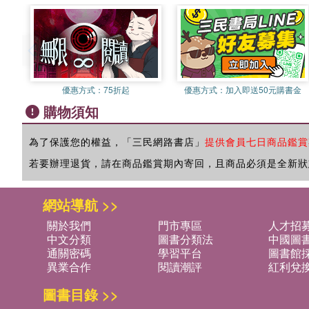
優惠方式：
75折起
優惠方式：
加入即送50元購書金
購物須知
為了保護您的權益，「三民網路書店」
提供會員七日商品鑑賞
若要辦理退貨，請在商品鑑賞期內寄回，且商品必須是全新狀
網站導航 >>
關於我們
門市專區
人才招
中文分類
圖書分類法
中國圖
通關密碼
學習平台
圖書館採
異業合作
閱讀潮評
紅利兌
圖書目錄 >>