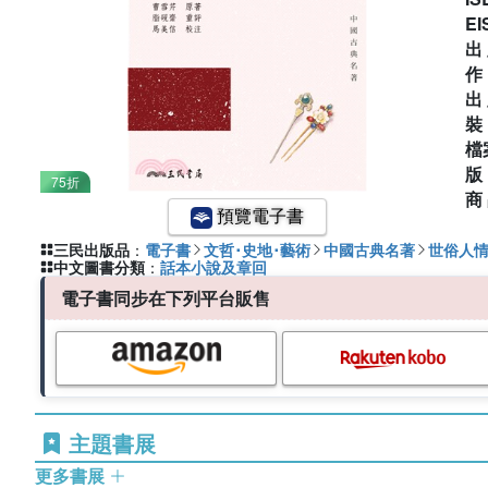
EI
出
出
檔
75折
商
預覽電子書
三民出版品
：
電子書
文哲･史地･藝術
中國古典名著
世俗人
中文圖書分類
：
話本小說及章回
電子書同步在下列平台販售
主題書展
更多書展