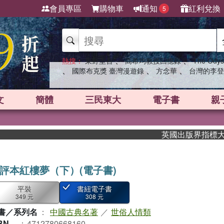
會員專區
購物車
通知
紅利兌換
5
、
、
熱搜：
東野圭吾
高希均教授回憶錄
The Odys
、
、
、
國際布克獎 臺灣漫遊錄
方念華
台灣的李登
文
簡體
三民東大
電子書
親
英國出版界指標大獎肯定
評本紅樓夢（下）(電子書)
平裝
書紐電子書
349 元
308 元
書／系列名
：
中國古典名著
／
世俗人情類
BN
：
4712780668160