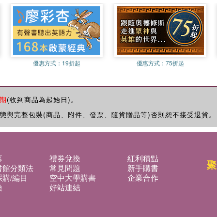
優惠方式：
19折起
優惠方式：
75折起
期
(收到商品為起始日)。
態與完整包裝(商品、附件、發票、隨貨贈品等)否則恕不接受退貨。
募
禮券兌換
紅利積點
聚
書館分類法
常見問題
新手購書
購/編目
空中大學購書
企業合作
換
好站連結