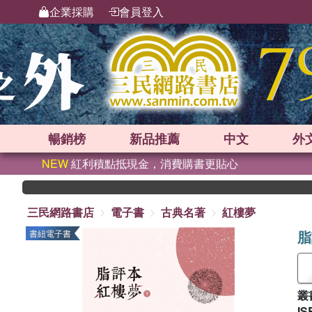
企業採購
會員登入
暢銷榜
新品
推薦
中文
外
NEW
紅利積點抵現金，消費購書更貼心
三民網路書店
電子書
古典名著
紅樓夢
脂
書紐電子書
叢
IS