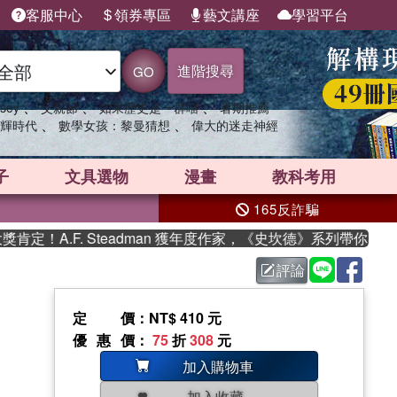
客服中心
領券專區
藝文講座
學習平台
進階搜尋
GO
、
、
、
sey
父親節
如果歷史是一群喵
暑期推薦
、
、
輝時代
數學女孩：黎曼猜想
偉大的迷走神經
子
文具選物
漫畫
教科考用
165反詐騙
！A.F. Steadman 獲年度作家，《史坎德》系列帶你踏上熱
評論
定價
：NT$ 410 元
優惠價
：
75
折
308
元
加入購物車
加入收藏