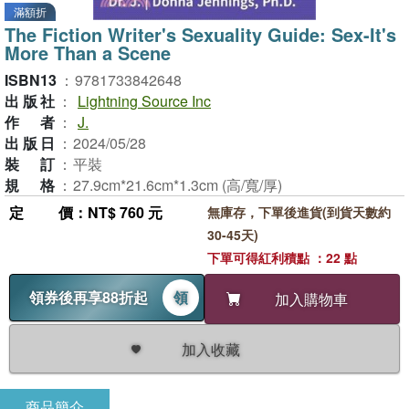
滿額折
The Fiction Writer's Sexuality Guide: Sex-It's
More Than a Scene
ISBN13
：
9781733842648
出版社
：
Lightning Source Inc
作者
：
J.
出版日
：
2024/05/28
裝訂
：
平裝
規格
：
27.9cm*21.6cm*1.3cm (高/寬/厚)
定價
：NT$ 760 元
無庫存，下單後進貨(到貨天數約
30-45天)
下單可得紅利積點 ：22 點
領券後再享88折起
領
加入購物車
加入收藏
商品簡介