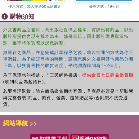
story and thirty worksheets to create fully realized
優惠方式：
加入即送50元購書金
優惠方式：
19折起
characters and engaging storylines.
購物須知
Unleash the power of sex-positive sexuality in your fiction
writing.Explore the components of holistic sexuality and how it
外文書商品之書封，為出版社提供之樣本。實際出貨商品，以出
can enhance your storytelling.Use the PLISSIT model to craft
版社所提供之現有版本為主。部份書籍，因出版社供應狀況特
compelling scenes and characters.Get to know the people
殊，匯率將依實際狀況做調整。
behind your characters and their unique sexual
無庫存之商品，在您完成訂單程序之後，將以空運的方式為你下
histories.Discover the motivations behind character sex and
單調貨。為了縮短等待的時間，建議您將外文書與其他商品分開
how it drives the plot forward.Create a complete relational
下單，以獲得最快的取貨速度，平均調貨時間為1~2個月。
system for your characters' sexual experiences.Understand
the role of character personalities in sexual dynamics and
為了保護您的權益，「三民網路書店」
提供會員七日商品鑑賞期
romance.Use the science of storytelling, play, and sex to craft
(收到商品為起始日)。
unforgettable scenes.Master the emotional beats of writing
若要辦理退貨，請在商品鑑賞期內寄回，且商品必須是全新狀態
about sex.Explore the movement of sex in your writing, from
與完整包裝(商品、附件、發票、隨貨贈品等)否則恕不接受退
solo to between and among characters.
貨。
網站導航 >>
Banish fear, anxiety, or guilt preventing you from
writing about sex.