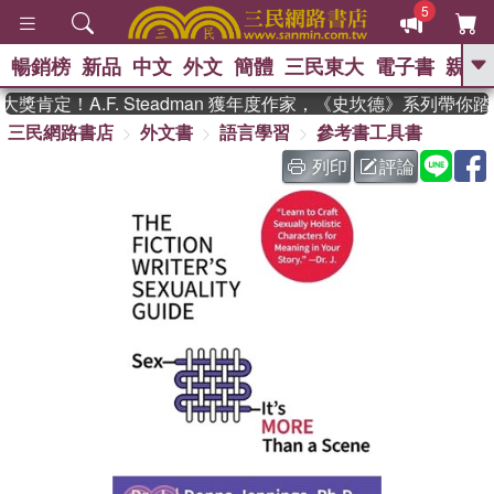
5
暢銷榜
新品
中文
外文
簡體
三民東大
電子書
親子
GO
肯定！A.F. Steadman 獲年度作家，《史坎德》系列帶你
三民網路書店
外文書
語言學習
參考書工具書
、
、
熱搜：
東野圭吾
The Odyssey
、
、
父親節
如果歷史是一群喵
暑期
列印
評論
、
、
推薦
國際布克獎 臺灣漫遊錄
方
、
、
念華
台灣的李登輝時代
數學女
、
孩：黎曼猜想
偉大的迷走神經