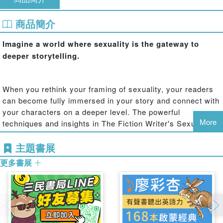
商品簡介
Imagine a world where sexuality is the gateway to
deeper storytelling.
When you rethink your framing of sexuality, your readers
can become fully immersed in your story and connect with
your characters on a deeper level. The powerful
More
techniques and insights in The Fiction Writer's Sexuality
Guide: Sex-It's More Than a Scene make this possible.
主題書展
更多書展
With this guide, veteran sex therapist and human sexuality
professor Dr. J., an open pseudonym for Donna Jennings,
shows you how to develop vibrant characters and weave
the thread of sexuality throughout your entire story. You'll
discover a step-by-step method with an annotated short