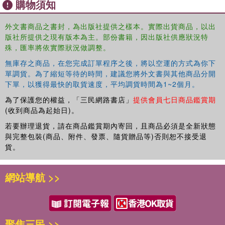
購物須知
to give up without a fight. Beloved author R.L. Stine
(Goosebumps, Fear Street, Stuff of Nightmares), who put
外文書商品之書封，為出版社提供之樣本。實際出貨商品，以出
a nostalgic sense of dread in our hearts as children,
版社所提供之現有版本為主。部份書籍，因出版社供應狀況特
returns with a brand new original graphic novella-a coming
殊，匯率將依實際狀況做調整。
of age horror story for generations new and old.
無庫存之商品，在您完成訂單程序之後，將以空運的方式為你下
單調貨。為了縮短等待的時間，建議您將外文書與其他商品分開
下單，以獲得最快的取貨速度，平均調貨時間為1~2個月。
為了保護您的權益，「三民網路書店」
提供會員七日商品鑑賞期
(收到商品為起始日)。
若要辦理退貨，請在商品鑑賞期內寄回，且商品必須是全新狀態
與完整包裝(商品、附件、發票、隨貨贈品等)否則恕不接受退
貨。
網站導航 >>
聚焦三民 >>