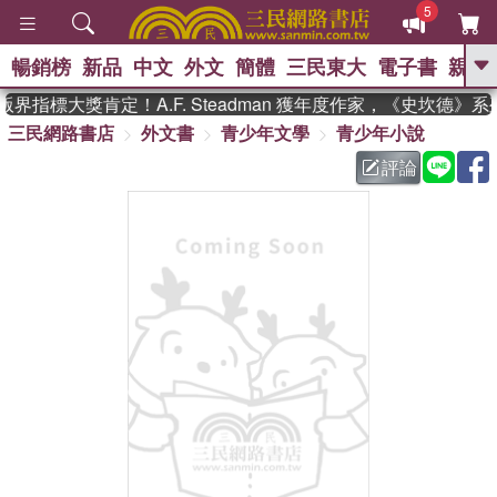
5
暢銷榜
新品
中文
外文
簡體
三民東大
電子書
親子
GO
界指標大獎肯定！A.F. Steadman 獲年度作家，《史坎德》
三民網路書店
外文書
青少年文學
青少年小說
、
熱搜：
東野圭吾
高希均教授回憶錄
、
、
、
The Odyssey
父親節
如果歷
評論
、
、
史是一群喵
暑期推薦
國際布克
、
、
獎 臺灣漫遊錄
方念華
台灣的李
、
、
登輝時代
數學女孩：黎曼猜想
偉大的迷走神經