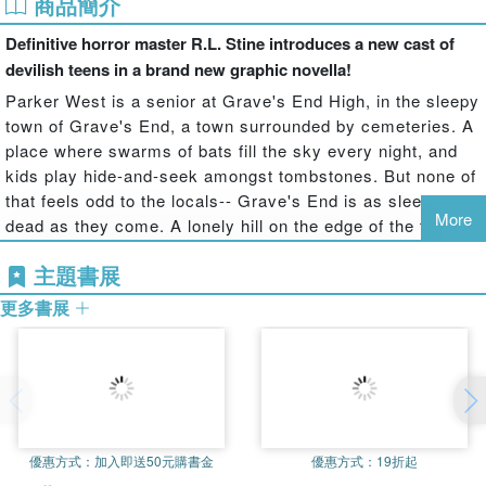
商品簡介
Definitive horror master R.L. Stine introduces a new cast of
devilish teens in a brand new graphic novella!
Parker West is a senior at Grave's End High, in the sleepy
town of Grave's End, a town surrounded by cemeteries. A
place where swarms of bats fill the sky every night, and
kids play hide-and-seek amongst tombstones. But none of
that feels odd to the locals-- Grave's End is as sleepy and
More
dead as they come. A lonely hill on the edge of the town in
the graveyard becomes the local hangout spot for Parker
主題書展
and his group of friends. They goof off, plan schemes, and
form a secret club... the Graveyard Club. Members have
更多書展
to be daring and unafraid to wreak a relatively harmless
amount of havoc in the name of fun. But one night, after
getting into an argument with a local cop, the kids find
themselves in a prank war. But what starts off as mostly
harmless practical jokes and tricks escalates into attacks
that might put these kids in real, life-threatening danger if
優惠方式：
加入即送50元購書金
優惠方式：
19折起
they won't back down first... and Parker's never been one