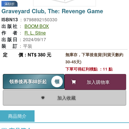
滿額折
Graveyard Club, The: Revenge Game
ISBN13
：
9798892150330
出版社
：
BOOM BOX
作者
：
R. L. Stine
出版日
：
2024/09/17
裝訂
：
平裝
定價
：NT$ 380 元
無庫存，下單後進貨(到貨天數約
30-45天)
下單可得紅利積點 ：11 點
領券後再享88折起
領
加入購物車
加入收藏
商品簡介