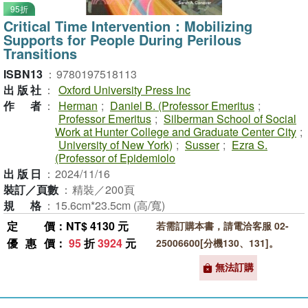
95折
Critical Time Intervention：Mobilizing
Supports for People During Perilous
Transitions
ISBN13
：
9780197518113
出版社
：
Oxford University Press Inc
作者
：
Herman
;
Daniel B. (Professor Emeritus
;
Professor Emeritus
;
Silberman School of Social
Work at Hunter College and Graduate Center City
;
University of New York)
;
Susser
;
Ezra S.
(Professor of Epidemiolo
出版日
：
2024/11/16
裝訂／頁數
：
精裝／200頁
規格
：
15.6cm*23.5cm (高/寬)
定價
：NT$ 4130 元
若需訂購本書，請電洽客服 02-
優惠價
：
95
折
3924
元
25006600[分機130、131]。
無法訂購