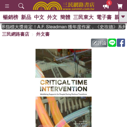
5
暢銷榜
新品
中文
外文
簡體
三民東大
電子書
親子
GO
指標大獎肯定！A.F. Steadman 獲年度作家，《史坎德》系
三民網路書店
外文書
、
熱搜：
東野圭吾
高希均教授回憶錄
、
、
、
The Odyssey
父親節
花開錦
評論
、
、
、
繡
暑期推薦
方念華
台灣的
、
李登輝時代
數學女孩：黎曼猜想
、
、
偉大的迷走神經
如果歷史是一
、
群喵
臺灣漫遊錄