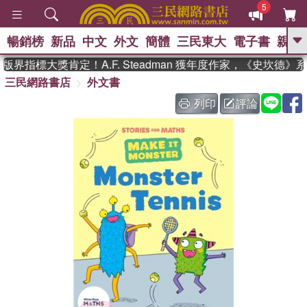
5
暢銷榜
新品
中文
外文
簡體
三民東大
電子書
親子
GO
界指標大獎肯定！A.F. Steadman 獲年度作家，《史坎德》
三民網路書店
外文書
、
熱搜：
東野圭吾
高希均教授回憶錄
、
、
、
The Odyssey
父親節
如果歷
列印
評論
、
、
史是一群喵
暑期推薦
國際布克
、
、
獎 臺灣漫遊錄
方念華
台灣的李
、
、
登輝時代
數學女孩：黎曼猜想
偉大的迷走神經