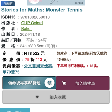
滿額折
Stories for Maths: Monster Tennis
ISBN13
：
9781382058018
出版社
：
OUP Oxford
作者
：
Baker
出版日
：
2024/11/18
裝訂／頁數
：
平裝／24頁
規格
：
24cm*30.5cm (高/寬)
定價
：NT$ 522 元
無庫存，下單後進貨(到貨天數約
優惠價
：
79
折
413
元
45-60天)
促銷優惠
：
外文書周末優惠-
下單可得紅利積點 ：12 點
單79雙75
領券後再享88折起
領
加入購物車
加入收藏