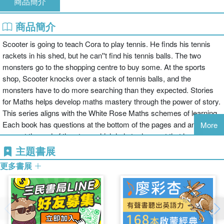
商品簡介
商品簡介
Scooter is going to teach Cora to play tennis. He finds his tennis
rackets in his shed, but he can''t find his tennis balls. The two
monsters go to the shopping centre to buy some. At the sports
shop, Scooter knocks over a stack of tennis balls, and the
monsters have to do more searching than they expected. Stories
for Maths helps develop maths mastery through the power of story.
This series aligns with the White Rose Maths schemes of learning.
Each book has questions at the bottom of the pages and an activity
More
page at the end of the story, which help to draw out that learning by
asking questions and encouraging talk about maths. Key maths
主題書展
words and phrases are also highlighted in each book, further
更多書展
helping to deepen understanding and grow children''s mathematical
skills. The books in Year 1/Primary 2 are designed for an adult to
read to a child, although there is some decodable text that children
may be able to read themselves. This book aligns with White Rose
Maths for Year 1, Place value (within 50), Step 3. Count by making