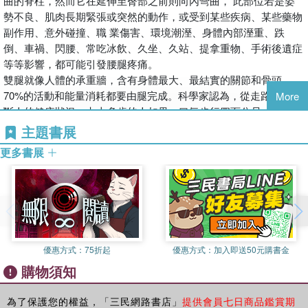
曲的脊柱，然而它在延伸至臀部之前則向內彎曲， 此部位若是姿
委中穴放血，作用迅速
辦公室的白領，還是熱愛運動的健身者，都能從這本書中獲得寶貴
的痛苦，每天花一堆時間去復健、或吃一堆安慰自己但沒有明顯效
勢不良、肌肉長期緊張或突然的動作，或受到某些疾病、某些藥物
踩踏竹筒，等同較強的足底按摩
的知識和實用的指導。
果的藥物或保健食品。
副作用、意外碰撞、職 業傷害、環境潮溼、身體內部溼重、跌
治母親腿痛竟也改善氣喘
倒、車禍、閃腰、常吃冰飲、久坐、久站、提拿重物、手術後遺症
愛好生活的中年婦女 鄒慧玉
這使得我感觸非常深，我們號稱華夏文化古國，然而中醫的教育或
等等影響，都可能引發腰腿疼痛。
第二篇
我經常跟好友們邀約出遊，遇到有人行走困難、閃到腰或腿腳不利
常識卻不普及，也不夠受重視。我在美國在台協會的國際社區服務
雙腿就像人體的承重牆，含有身體最大、最結實的關節和骨頭。
腰腿好人不老
索，大大降低了旅遊興致。本書從病痛的症狀，到如何用按摩、針
基金會，用英文教世界各國來台灣的外國大使、領事與外商公司員
70%的活動和能量消耗都要由腿完成。科學家認為，從走路便可判
More
灸、艾灸，再加上食療，內容豐富，能有效改善腰腿疼痛，恢復敏
工眷屬們，有關中醫針灸與養生十多年，他們反而把中國傳統醫學
斷人的健康狀況，七十多歲的人如果一口氣步行四百公尺，可推估
第1章 改善腰腿痛最有用的簡單運動
捷活力，擁有良好的生活品質。
當作寶，不斷地來向我挖寶。他們非常驚訝為什麼不用藥、不用辛
他還能多活六年。老人每次走的 距離越長，速度越快，走得越輕
主題書展
蹲功的妙處：幫助腰部腿部筋骨肌肉恢復年輕
苦復健，只用食療、按摩、推拿、針灸、敲打經絡、做做氣功養生
鬆，那麼他的壽命就越長。
學七爺八爺走路壯腿腰
更多書展
文字工作者 何謙
運動，經年累月治不好的痠痛或難纏的慢性疾病就康復了。這些西
此外，腿部肌肉強勁的人必然有一顆強有力的心臟，因 為腰腿
治腰良方：雙手抱胸彎腰與嬰兒式伸展運動
工作時，我有時久坐、有時久站，對腰部腿部的負擔都不小，時常
方人普遍深信用藥與手術應該是最後一步的選擇，因為藥物總是有
強、經絡傳導暢通，氣血就能順利送往各個器官，特別是心臟和消
鬆開僵硬脊椎，改善循環
感受到腰痠腿疼、無力。如今，我常在例行運動之後，搭配吳老師
毒的，而手術後總難免會有些麻煩的後遺症。
化系統。
睡覺前後打開骨盤—腰腿疼痛不再來
的運動方式，加上與家人互相按摩三大治腰穴位，整個身體循環變
97% 腰背痛是結構問題 腰痛背痛問題可分三大類：
上下反轉：腰椎自動矯正運動
好，身心輕盈，心情也變得更好了！
衷心盼望政府能用心規劃，讓學生從小就學習中醫常識與教育，能
第一類的結構問題佔 97%，是由動作或姿勢引發的疼痛，包含骨
磨腰功：壯腰強腎
夠充分運用穴道、食療、氣功運動等關鍵要領，促進身體健康，使
骼、肌肉、神經異常等。大多數的腰痛、背痛屬於這 類，醫學上
媒體協理 張依瑄
學生不會一上學就精神萎靡，青壯年一工作就喊腰痠背痛，中老人
優惠方式：
75折起
優惠方式：
加入即送50元購書金
又稱機械性疼痛。例如搬東西閃到腰，致使肌肉 拉傷導致的腰
第2章 防治腰腿痛的家庭中藥方
六年前我在毫無徵兆的情況下急性椎間盤突出，手術後身體諸多不
一過中年就得靠吃藥打針過日子。
購物須知
痛。
藿香正氣散：防治腰重腿無力
適，右小腿和腳底持續麻脹痛，非常難受。直到參加了吳老師在
第二類發炎問題佔 1% ∼ 2%，起因是由感染、發炎、 免疫系統引
濟生腎氣丸：強腎健胃、改善腰痛
《康健雜誌》開設的線上課，我的健康之路才重新找到正確方向。
從中醫典籍《黃帝內經》來看，中醫至少有將近三千年的「人體實
發發炎性的疼痛，通常是在身體不動一段時間後 產生疼痛。例如
為了保護您的權益，「三民網路書店」
提供會員七日商品鑑賞期
加味逍遙散：改善經期或更年期的腰部酸痛