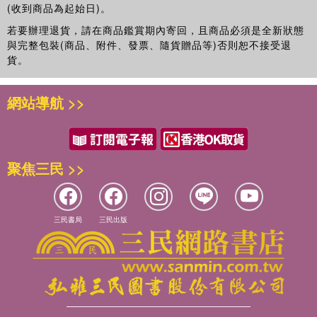
我想將自身求醫治療的經歷分享給更多的人，同時向大家推薦這本
驗」經驗累積，從生活上各種細節做起，這是為何很多人會覺得，
(收到商品為起始日)。
早上睡醒後較為疼痛，活動後疼痛趨緩的僵 直性脊椎炎、發炎性
當歸芍藥散：調適血弱怕冷的懷孕腰酸
《養腰活腿，身體就輕鬆》！
使用起來時大家才會覺得中藥比較沒有副作用。不管是在穴位、食
關節炎等，癌症腫瘤的轉移痛也會有此現象。
若要辦理退貨，請在商品鑑賞期內寄回，且商品必須是全新狀態
柴胡桂枝湯：和解不明原因的側腰酸痛
療或中藥方面，這本書我用最白話的方式來講防治腰腿問題，簡單
第三類臟器問題佔 1% ∼ 2%，是由臟器引發的轉移痛， 如胃炎、
與完整包裝(商品、附件、發票、隨貨贈品等)否則恕不接受退
葛根湯：專治感冒引起的頸背痛
易學，馬上可以運用，不用想得太難，希望大家不要老是繞在一些
腎結石，常伴隨者噁心、想吐、發燒等症狀。
貨。
獨活寄生湯：緩解腰膝冷痛、麻痺久症
艱澀的醫學病名，只要跟著本書做做看，對您難纏的腰痠背痛老毛
但臨床上常常出現腰痛經過多次治療後又重複出現， 此時往往無
當歸四逆湯：強心血、通經絡、暖腰腿
病，可能很快就會迎刃而解了。
法找到確切的原因。
網站導航 >>
早在兩千多年前，傳統中醫學對腰痛的治療就有豐富的臨床經驗，
第3章 養腰活腿雙食譜
例如《黃帝內經》的「刺腰痛篇四十一」就討論十五種由各種經脈
薏仁絲瓜豬腳湯：鬆筋美容防骨鬆
病變所引起的腰痛，以及內外統一的整體觀念。
清蓮藕湯：活血化瘀、修復組織
人體經脈有如錯綜複雜的交通路線，但大半會經過腰腹，當局部氣
聚焦三民 >>
血凝塞即產生循環不良，就會造成腰痛。
第4章 補鈣，構建養腰活腿的基礎
也就是說，腰痛與體內許多經脈中的某一段不通暢至為 密切，例
如通行背部的足太陽經、走身體側面的足少陽經、走身體前中線兩
第三篇 緩解腰痛穴位說明
側旁及腿部外側緣的足陽明經、走腹部一圈的帶脈、走腿部內側中
三民書局
三民出版
線旁到達腰腹的足太陰脾經與足厥陰經等等。我們如果能將身體經
第5章 會牽引別處的腰痛
絡所經過的「關鍵處」，也就是「穴位」，使其氣血暢通，往往對
牽引胸部的腰痛
調治腰痛就能得心應手。
牽引至肩部的腰痛
醫生多建議腰痛症狀較輕的人要常找空隙休息、常使用熱敷、先蹲
牽引脊椎的腰痛
低膝蓋再彎腰取物、仰臥時膝彎下要墊一個小枕頭或厚毛巾、洗碗
揹負重物的腰痛