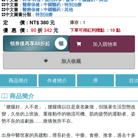
中文書
：
醫療保健
中國醫葯
特別治療
中文書
：
醫療保健
中國醫葯
其他
中文圖書分類
：
特別治療
定價
：NT$ 380 元
庫存：1
優惠價
：
90
折
342
元
下單可得紅利積點 ：10 點
領券後再享88折起
領
加入購物車
加入收藏
商品簡介
作者簡介
序
目
商品簡介
「腰腿好、人不老」，腰腿痛以往是衰老象徵，但隨著生活型態改
變，久坐的上班族、重複動作的物流司機、肌肉疲勞的運動者、姿
勢不良的追劇族……痠痛無所不在。
出身中醫世家的吳建勳，擅長針灸、中藥、食療、推拿，過去十多