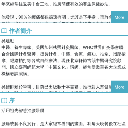
年來經常往返美中台三地，推廣簡便有效的養生保健妙法。
他發現，90％的痠痛都跟循環有關，尤其是下半身，而許多現代醫
More
學找不出原因的腿腰痠痛，在千年以前的中醫典籍中都能找到答
作者簡介
案。
吳建勳
運用這本自療書，搭配與《康健雜誌》合作推出的線上課程，每天
中醫、養生專家、美國加州執照針灸醫師、WHO世界針灸學會聯
10分鐘，就能疏通全身經絡，無論老少，都能做自己的行動中醫，
合會國際針灸醫師，擅長針灸、中藥、食療、氣功、推拿、指壓按
解壓排毒，告別疼痛人生！
摩、經絡拍打等各式自然療法。現任北京軒轅古韻中醫研究院顧
問、國立臺灣師範大學「中醫文化」講師。經常受邀至各大企業或
 36種疼痛、57個穴位：不打針、不吃藥，緩解腿部、腰部各種疼
機構教課演講。
痛。
 7種人人都學得會的保健運動：常做這7個動作，慢慢讓腰腿部筋
吳醫師勤於筆耕，目前已出版數十本書籍，推行對大眾健康簡便有
More
骨肌肉恢復年輕。
效的中醫養生保健妙法，期望大家都能運用中國老祖先遺留下來的
 8款家庭中藥方：從日常生活加強腰腿保健。
序
中醫智慧，獲得健康、快樂的美好生活。
 詳盡穴位圖：按圖索驥，有效減緩不敢咳嗽、後仰時更痛、伴隨
喘促的腰痛，以及小腿麻痛或抽筋痛、腳踝扭傷腫脹等症狀。
活用祖先智慧治腰壯腿
 康健雜誌線上課：每天10分鐘，擊退各種惱人疼痛，免出門、在
家就可練功。
腰痛或腿不良於行，是大家經常看到的畫面。我每天晚餐後在社區