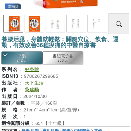
滿額折
養腰活腿，身體就輕鬆：關鍵穴位、飲食、運
動，有效改善36種痠痛的中醫自療書
平裝
書紐電子書
342 元
266 元
系列名
：
好身體
ISBN13
：
9786267299685
出版社
：
天下生活
作者
：
吳建勳
出版日
：
2024/10/30
裝訂／頁數
：
平裝／168頁
規格
：
21cm*14cm*1cm (高/寬/厚)
版次
：
1
適性閱讀分級
：
651【十年級】
中文書
：
科學‧科普
應用科學
醫學
中國醫葯
其他