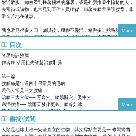
附近散步，總會看到拄著拐杖的鄰居，或是外勞推著坐輪椅的人；
線上課QR code
去逛街或購物，也常見到工作人員腰背上綁著束腰帶保護腰背，非
常辛苦地在做事。
【各界好評】
我也常見很多人四十歲以後，腿腳不靈活，稍微多走點路就腳發痠
More
發脹，好像腿上灌滿鉛，上樓梯也越來越費勁，沒爬幾層就氣喘吁
飛碟聯播網「青春不會老」主持人 朱衛茵
目次
吁，在我看來都是衰老的最早特徵。
以前我喜歡穿高跟鞋，什麼都以美為第一優先，後來吳醫師教會我
各界好評推薦
一件最重要的事：每天做一些基本功，然後天天運動。但也要做對
很多中年女性只要一站久，就會覺得腰痠腿痛；咳嗽時，腿還會出
作者序 活用祖先智慧治腰壯腿
運動才有效，該怎麼做才對呢？當然就是要看吳醫師再版新書啊！
現放射性疼痛。如果小腿肚出現壓痛更要注意，說明腸胃已經開始
「罷工」了。
第一篇
平溪農會專案經理 嚴麗秋
腰腿痛是年過四十最常見的毛病
老師對中醫的研究非常用心，也經常在媒體傳播正確的保健觀念。
還有一種是雙腿一側發涼，即使夏天也覺得小腿肚摸起來涼冷。更
現代人常見三大腰痛
有幸聽到老師演講的話，他一定會當場教你如何養腰活腿，像是立
多人睡到半夜就抽筋，即使不是在運動後或因為受涼。還有些人出
治腰三大穴位── 腎兪穴、腰陽關穴、委中穴
正站好的正確姿勢、腰要怎麼正確擺動。跟著老師學健康養生，輕
現足跟疼痛，生活品質大受影響。
寒溼腰痛── 陰雨天發作更甚、腰冷如冰
More
鬆又有趣。推薦大家一起來讀這本有愛心且效果很棒的書！
腎虛腰痛──痠軟無力、過勞加劇
書摘/試閱
外傷腰痛──痛處固定不移，轉側時更痛
資深健康生活圖書策劃人 鄭良蘋
我常想，如何用簡單的語言讓大家明白，老祖宗的養生智慧可以幫
緩解腰痛不求人
吳老師不僅分享許多實用的養生技巧和運動方法，也透露了從中醫
到他們，可是當我主動走向前跟他們提起中醫「治腰壯腿」的話題
人類是地球上唯一完全直立的生物，其支撐點主要是一 條彎彎曲
艾條灸，最適合慢性腰腿痛
典籍中提煉的經方，以及他的「獨門秘笈」。無論你是長時間坐在
時，多數人卻半信半疑，寧可相信開刀打骨釘、寧可繼續忍受無比