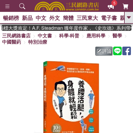
5
暢銷榜
新品
中文
外文
簡體
三民東大
電子書
親子
GO
大獎肯定！A.F. Steadman 獲年度作家，《史坎德》系列帶
三民網路書店
中文書
科學‧科普
應用科學
醫學
、
熱搜：
東野圭吾
高希均教授回憶錄
中國醫葯
特別治療
、
、
、
The Odyssey
父親節
如果歷
、
、
史是一群喵
暑期推薦
國際布克
評論
、
、
獎 臺灣漫遊錄
方念華
台灣的李
、
、
登輝時代
數學女孩：黎曼猜想
偉大的迷走神經