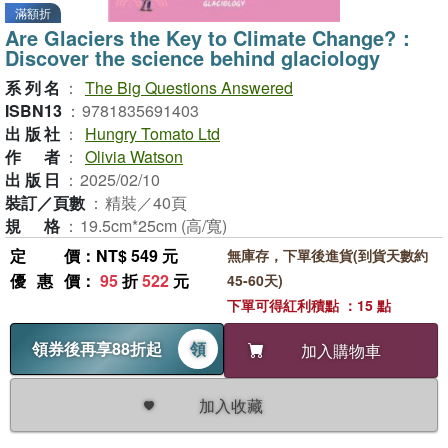
滿額折
Are Glaciers the Key to Climate Change?：
Discover the science behind glaciology
系列名
：
The Big Questions Answered
ISBN13
：
9781835691403
出版社
：
Hungry Tomato Ltd
作者
：
Olivia Watson
出版日
：
2025/02/10
裝訂／頁數
：
精裝／40頁
規格
：
19.5cm*25cm (高/寬)
定價
：NT$ 549 元
無庫存，下單後進貨(到貨天數約
優惠價
：
95
折
522
元
45-60天)
下單可得紅利積點 ：15 點
領券後再享88折起
領
加入購物車
加入收藏