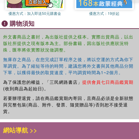
to download free teacher and parent resources and kids''
packs. Start a lifelong interest in scienceit can change the
優惠方式：
加入即送50元購書金
優惠方式：
19折起
world!
購物須知
外文書商品之書封，為出版社提供之樣本。實際出貨商品，以出
版社所提供之現有版本為主。部份書籍，因出版社供應狀況特
殊，匯率將依實際狀況做調整。
無庫存之商品，在您完成訂單程序之後，將以空運的方式為你下
單調貨。為了縮短等待的時間，建議您將外文書與其他商品分開
下單，以獲得最快的取貨速度，平均調貨時間為1~2個月。
為了保護您的權益，「三民網路書店」
提供會員七日商品鑑賞期
(收到商品為起始日)。
若要辦理退貨，請在商品鑑賞期內寄回，且商品必須是全新狀態
與完整包裝(商品、附件、發票、隨貨贈品等)否則恕不接受退
貨。
網站導航 >>