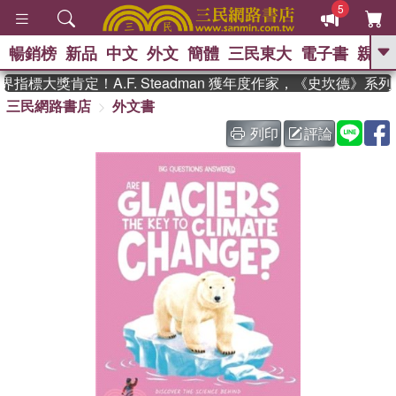
5
暢銷榜
新品
中文
外文
簡體
三民東大
電子書
親子
GO
指標大獎肯定！A.F. Steadman 獲年度作家，《史坎德》系
三民網路書店
外文書
、
、
熱搜：
東野圭吾
The Odyssey
、
、
父親節
如果歷史是一群喵
暑期
列印
評論
、
、
推薦
國際布克獎 臺灣漫遊錄
方
、
、
念華
台灣的李登輝時代
數學女
、
孩：黎曼猜想
偉大的迷走神經