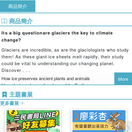
商品簡介
商品簡介
Its a big questionare glaciers the key to climate
change?
Glaciers are incredible, as are the glaciologists who study
them! As these giant ice sheets melt rapidly, their study
could be vital to understanding our changing planet.
Discover . . .
How ice preserves ancient plants and animals
More
How glaciers change the shape of the Earth
The surprising ways these chunks of ice teach us about our
主題書展
planets past, present, and future climate
更多書展
. . . and so much more
Beautifully bound with stunning illustrations,
The Big
Questions Answered
is a narrative nonfiction series and
complete young science resource in one, with QR codes