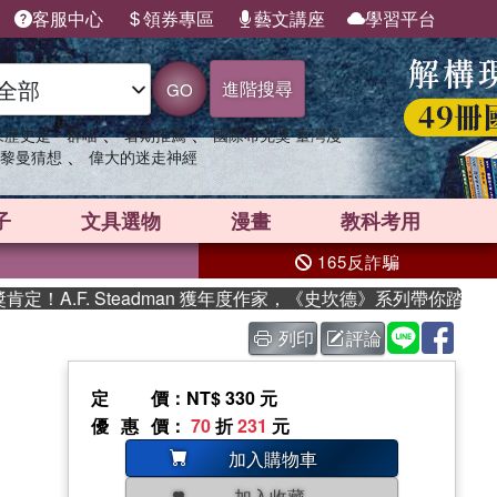
客服中心
領券專區
藝文講座
學習平台
進階搜尋
GO
、
、
果歷史是一群喵
暑期推薦
國際布克獎 臺灣漫
、
黎曼猜想
偉大的迷走神經
子
文具選物
漫畫
教科考用
165反詐騙
A.F. Steadman 獲年度作家，《史坎德》系列帶你踏上熱血
列印
評論
定價
：NT$ 330 元
優惠價
：
70
折
231
元
加入購物車
加入收藏