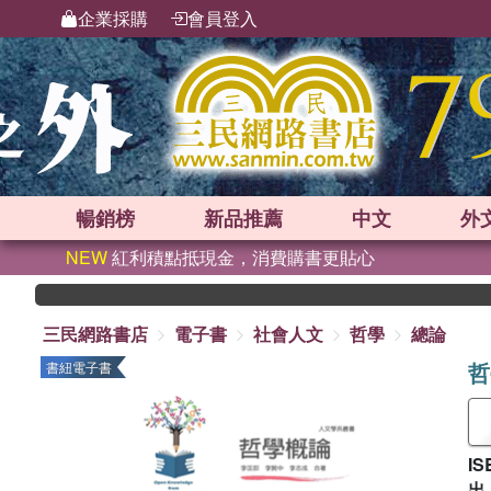
企業採購
會員登入
暢銷榜
新品
推薦
中文
外
NEW
紅利積點抵現金，消費購書更貼心
三民網路書店
電子書
社會人文
哲學
總論
哲
書紐電子書
IS
出