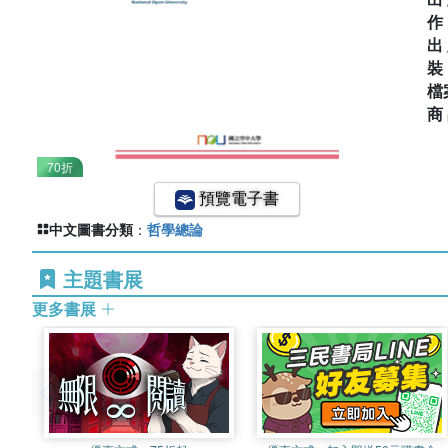
出
檔
商
70折
預覽電子書
中文圖書分類
：
哲學總論
主題書展
更多書展