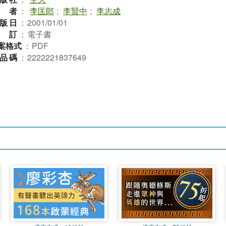
作者
：
李匡郎
;
李賢中
;
李志成
版日
：
2001/01/01
裝訂
：
電子書
案格式
：
PDF
品碼
：
2222221837649