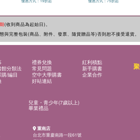
優惠方式：
19折起
優惠方式：
75折起
期
(收到商品為起始日)。
態與完整包裝(商品、附件、發票、隨貨贈品等)否則恕不接受退貨。
募
禮券兌換
紅利積點
聚
書館分類法
常見問題
新手購書
購/編目
空中大學購書
企業合作
換
好站連結
兒童・青少年(7歲以上)
畢業禮品
重南店
號
台北市重慶南路一段61號