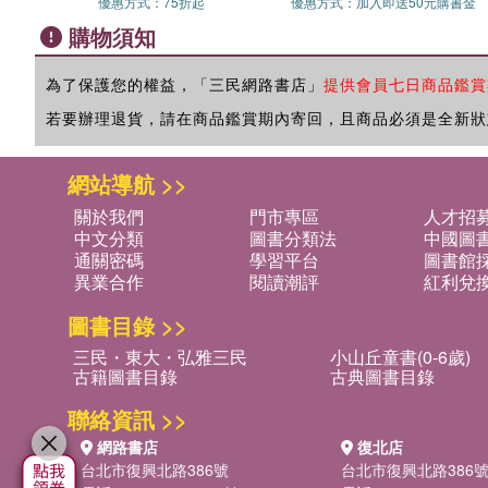
優惠方式：
75折起
優惠方式：
加入即送50元購書金
購物須知
為了保護您的權益，「三民網路書店」
提供會員七日商品鑑賞
若要辦理退貨，請在商品鑑賞期內寄回，且商品必須是全新狀
網站導航 >>
關於我們
門市專區
人才招
中文分類
圖書分類法
中國圖
通關密碼
學習平台
圖書館採
異業合作
閱讀潮評
紅利兌
圖書目錄 >>
三民・東大・弘雅三民
小山丘童書(0-6歲)
古籍圖書目錄
古典圖書目錄
聯絡資訊 >>
網路書店
復北店
台北市復興北路386號
台北市復興北路386