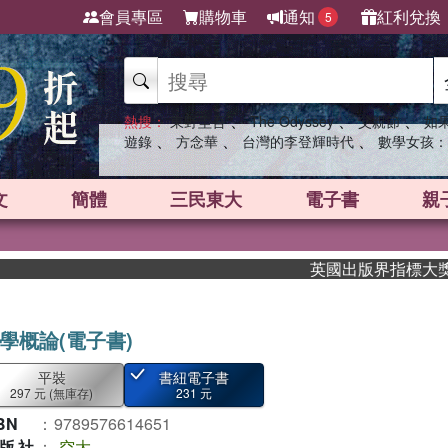
會員專區
購物車
通知
紅利兌換
5
、
、
、
熱搜：
東野圭吾
The Odyssey
父親節
如
、
、
、
遊錄
方念華
台灣的李登輝時代
數學女孩：
文
簡體
三民東大
電子書
親
英國出版界指標大獎肯定！
學概論(電子書)
平裝
書紐電子書
297 元
(無庫存)
231 元
BN
：
9789576614651
版社
：
空大