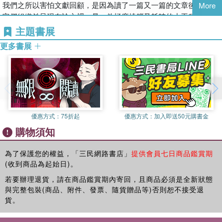
們穿插了本書作者的親身故事，和你一起穿越時空回到好幾年前，
我們之所以害怕文獻回顧，是因為讀了一篇又一篇的文章後，要將
More
1. 對的人
一起體驗當作者第一次遇到類似議題時，所經歷過的那些刻骨銘心
它們組織並呈現在論文裡，是一件極度燒腦又耗時的大工程。你可
2. 我們都是過來人：作者們的親身經歷
的頓悟和成長。當然，本書作者群裡有些已經是學術寫作的老手，
能會想，我發誓我真的讀了超多資料，看看那一長串的參考文獻列
主題書展
3. 成功的攻略
有些則是「浸泡」在這茫茫學海好幾年、持續磨礪自我實力的「新
表！為什麼老師還是看著我的草稿頻頻搖頭呢？搞學術的腦袋到底
4. 牛刀小試：選擇「對」的指導教授
更多書展
老手」。這些作者掏心掏肺、自曝其「短」的「私密」故事，相信
都是怎麼組成的！
5. 找到適合的人選了嗎？
都會讓你在咀嚼這些相關議題和概念時會心一笑，進而更好去理解
本章重點回顧
我們想分享給你的點點滴滴。啊！與其說這本書是一個「學術寫作
其實啊，文獻回顧不僅是告訴讀者你做了充分的準備，更是讓你的
導引」，還不如說這是一個跨越時間的「學術互助會」，是每位成
研究能夠連結更廣泛的背景脈絡。一項研究如果缺乏好的文獻回
四 我的論文不是我的論文：意識到數位世代的學術倫理議題
員在每週分享中互相交流的成長經歷！這也是我們在討論學術議題
顧，就像是一群人在聊天，有個人突然插入話題，讓大家都滿頭問
1. 生成式 AI 是什麼？它是如何運作的？
之外，想一起告訴你的：學術寫作道路上，你並不孤單。我們都在
號。了解相關的背景資訊，你才有辦法參與對話，同樣地，文獻回
2. 生成式 AI 工具的優點
不斷學習，努力進化成為更好的寫作者或溝通者。
優惠方式：
75折起
優惠方式：
加入即送50元購書金
顧能夠讓你知道已經被討論的內容，進而提出新的、更豐富的回
3. 訓練你的 AI 管家
購物須知
應。
4. 生成式 AI 工具的缺點
即使你未來不見得會在學術界深造發展，這本書的英文版也會是你
5. 國王與他的軍師（上）：如何奪人性命
最好的英語成長書──對的，本書也有英文版喔！非常歡迎一起搭
為了達成這個目標，文獻回顧也應該為你的研究提供客觀的支持證
為了保護您的權益，「三民網路書店」
提供會員七日商品鑑賞期
6. 如何聰明使用 AI？
配閱讀！你會發現本書作者在分享與訴說故事時，納入了很多實用
(收到商品為起始日)。
據，幫助你建立有力的論據，而你也可以利用這個客觀性來解釋這
7. 國王與他的軍師（下）：坐穩你的王位
的英語表達語法、幽默的流行文化梗、迷因和自嘲式笑話，非常有
些支持證據。等等，這是什麼繞口令？我知道聽起來有些矛盾，但
若要辦理退貨，請在商品鑑賞期內寄回，且商品必須是全新狀態
8. 結論
趣且平易近人。因此，閱讀這本書的英文版可以有效地提升你的英
別急，我們會一步步教你該怎麼做！
與完整包裝(商品、附件、發票、隨貨贈品等)否則恕不接受退
9. 牛刀小試
語能力。只要每天細讀幾頁，就能有效地提高你的英語水準、參透
貨。
本章重點回顧
英文中的獨特表達方式，還能幫你看懂更多英語笑話，成為一位富
除了學術研究者，還有另一群專業人士也需要蒐集和整理大量資
牛刀小試參考答案
有幽默感且有涵養的外語使用者！（聽起來真的很不錯，對吧？）
料，那就是⋯⋯猜得沒錯，就是偵探！接下來，就讓我們實際觀摩