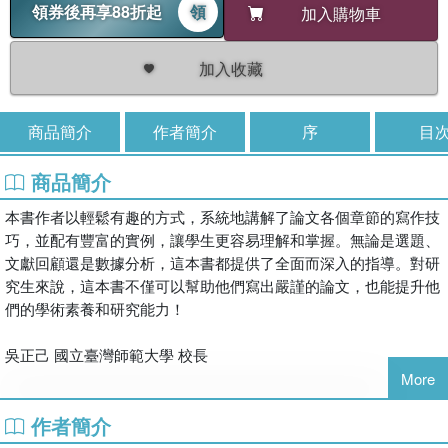
領券後再享88折起
領
加入購物車
加入收藏
商品簡介
作者簡介
序
目
商品簡介
本書作者以輕鬆有趣的方式，系統地講解了論文各個章節的寫作技
巧，並配有豐富的實例，讓學生更容易理解和掌握。無論是選題、
文獻回顧還是數據分析，這本書都提供了全面而深入的指導。對研
究生來說，這本書不僅可以幫助他們寫出嚴謹的論文，也能提升他
們的學術素養和研究能力！
吳正己 國立臺灣師範大學 校長
More
作者簡介
在管理領域，寫作技巧與精確的表達能力至關重要。這本書以生動
卻不失精準的語言，為學術論文寫作提供了全面的指南。從原則到