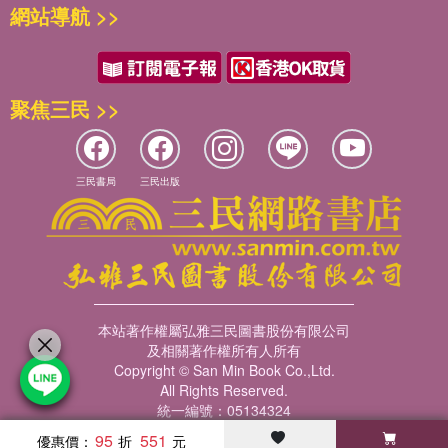
網站導航 >>
偵探唬爾摩斯和譁生醫生的辦案日常，看看是否能學到一些連結資
五 我們寫作的那些小事：剖析學術論文寫作的眉眉角角
總之，這是一本有趣、實用又能激發思考的書。還在猶豫什麼？把
訊的妙用撇步！
1. 學術寫作是什麼？
它放在床頭，讓它成為你個人成長和學術進步路上的好夥伴。衷心
2. 為什麼要這樣寫？
祝福你在這段學習和探索的旅程中找到無比的喜樂和成就感！畢竟
《唬爾摩斯與譁生》第七集
3. 讓論文更有「學術味」：該做的事
聚焦三民 >>
同為學術寫作大家庭的一分子，不要害羞，讓我們牽著你的手一起
偵探唬爾摩斯和譁生醫生接到一個案子，說有個超級富豪被勒索
4. 讓論文更有「學術味」：不該做的事
在這條學術道路上共同成長吧！
了，他不斷接到陌生來電，威脅他匯款一百萬美元到一個祕密帳
5. 暢遊茫茫學海：掌握學術寫作的竅門
戶，如果不照做，就要將他見不得人的祕密公諸於世。
6. 最後⋯⋯（但還不是最後）
三民書局
三民出版
7. 牛刀小試
偵探二人組找到了不少線索，決定一起討論、統整他們的發現。
本章重點回顧
譁生醫生：我找到了一些線索—拋棄式手機、可疑人物的監控畫
牛刀小試參考答案
面，以及丟棄手機的垃圾桶旁找到的腳印。
偵探唬爾摩斯：好，所以咧？
六 比困難更困難的起頭：緒論
譁生醫生：什麼所以咧？！我找到一堆線索耶！
1. 第一步：我做的是哪一種研究？
偵探唬爾摩斯：但是你根本沒有整理它們啊！
2. 緒論要素圖說：另一隻襪子呢？
本站著作權屬弘雅三民圖書股份有限公司
譁生醫生：什麼意思？
及相關著作權所有人所有
3. 牛刀小試
偵探唬爾摩斯：你要知道，光憑這些線索本身，是無從得知太多關
Copyright © San Min Book Co.,Ltd.
本章重點回顧
於犯人的事的。我們需要把它們連結起來，進行一些推論，才能讓
All Rights Reserved.
統一編號：05134324
這些沒頭沒尾的資訊變成有意義的線索。
七 文獻中的魔術師：文獻回顧
譁生醫生：那請教博學多聞的唬爾摩斯閣下，我該怎麼做呢？
95
551
優惠價：
1. 燒一手好菜，或寫好文獻回顧