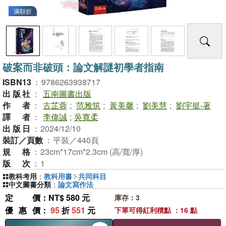
滿額折
破案而非破頭：論文解謎初學者指南
ISBN13
：
9786263938717
出版社
：
五南圖書出版
作者
：
古芷蓉
;
范雅筑
;
黃美馨
;
劉美慧
;
劉宇挺-著
譯者
：
李偉誠
;
吳寬柔
出版日
：
2024/12/10
裝訂／頁數
：
平裝／440頁
規格
：
23cm*17cm*2.3cm (高/寬/厚)
版次
：
1
教科考用
：
教科用書
共同科目
中文圖書分類
：
論文寫作法
定價
：NT$ 580 元
庫存：3
優惠價
：
95
折
551
元
下單可得紅利積點 ：16 點