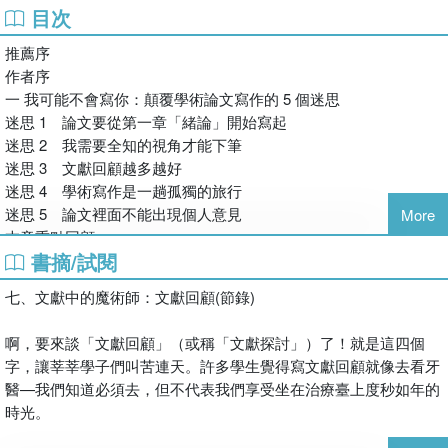
副執行長，活躍於師資培育，研究興趣為國際教育和雙語教育。
來帶領讀者進入其設定的主題，為學習學術寫作增添學習動機且回
目次
味無窮。
別擔心，我們理解你的疑慮！你可能覺得「閱讀學術寫作指南」就
黃美馨
推薦序
像花一小時呆呆看著墨水乾掉一樣無聊。不過請你敞開胸懷相信我
國立臺灣師範大學翻譯與口譯研究所博士候選人，擅長透過翻譯提
作者序
歐淑珍 國立中山大學 教務長
們一次，這本書所帶給你的啟發絕對不只是學術上的知識充電（或
升中英雙語的敏感度，並持續透過教學，從經驗中提煉出適合臺灣
一 我可能不會寫你：顛覆學術論文寫作的 5 個迷思
放電），而是知識上的啟發和過程中的感動──回顧你的經驗裡
學習者的學習策略。
迷思 1 論文要從第一章「緒論」開始寫起
（或想像看看），是否曾經讀了一本學術寫作指導工具書之後，發
迷思 2 我需要全知的視角才能下筆
本書作者以清晰風趣且易於理解的語言介紹了論文寫作的每個重要
現你在看的過程裡雖然每一句話都看得懂，可是看完還是心裡很空
迷思 3 文獻回顧越多越好
步驟。書中充滿了實用的範例和技巧，幫助讀者克服論文寫作過程
虛，感覺沒有什麼共鳴，不知從何下筆？
迷思 4 學術寫作是一趟孤獨的旅行
中的常見挑戰。無論是剛踏入學術殿堂或是有經驗的研究生，都能
迷思 5 論文裡面不能出現個人意見
More
從中獲益，提升寫作品質和學術水平。作者以深入淺出的方式講
這本用了十足真心的好書，將會手把手地帶著你逐步發掘「學術
本章重點回顧
解，使複雜的概念變得簡單易懂。這本書不僅是寫作指導，更是培
腦」到底在想什麼、如何用英語來理解甚至有效地表達一個你構築
書摘/試閱
養研究能力的重要工具，是學術寫作寶貴的學習資源。
很久的學術巨作。為了在幫你充電的過程中不讓你睡著，我們將會
二 人選之文—造文者：選擇合適的學術研究主題
化身為穿著運動鞋教你寫 fancy 論文的酷教授，用幽默的語言、生
七、文獻中的魔術師：文獻回顧(節錄)
1. 那些實戰經驗教我的事
張玉芳 國立中興大學 教務長
動的例子和有趣的插圖來闡釋學術寫作中的停看聽。
2. 從一堆加密檔案中找到「對的」題目
啊，要來談「文獻回顧」（或稱「文獻探討」）了！就是這四個
3. 牛刀小試
這本書中每一章節都以偵探故事開場，讓你在無壓力的狀態下開始
字，讓莘莘學子們叫苦連天。許多學生覺得寫文獻回顧就像去看牙
本章重點回顧
讀懂學術寫作的眉眉角角，藉由主角「偵探唬爾摩斯」和「譁生醫
醫—我們知道必須去，但不代表我們享受坐在治療臺上度秒如年的
牛刀小試參考答案
生」（沒錯，就是「福爾摩斯和華生」的搞笑版）的對話，先帶著
時光。
你淺嚐每一章節主題或議題的背景知識；在正式進入每章節後，我
三 我的教授怎麼那麼可愛：創造共好的學術研究環境