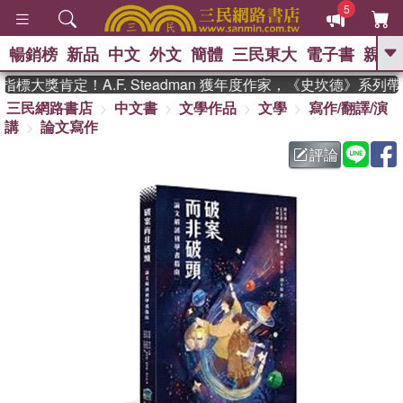
5
暢銷榜
新品
中文
外文
簡體
三民東大
電子書
親子
GO
大獎肯定！A.F. Steadman 獲年度作家，《史坎德》系列帶
三民網路書店
中文書
文學作品
文學
寫作/翻譯/演
、
熱搜：
東野圭吾
高希均教授回憶錄
講
論文寫作
、
、
、
The Odyssey
父親節
如果歷
、
、
史是一群喵
暑期推薦
國際布克
評論
、
、
獎 臺灣漫遊錄
方念華
台灣的李
、
、
登輝時代
數學女孩：黎曼猜想
偉大的迷走神經