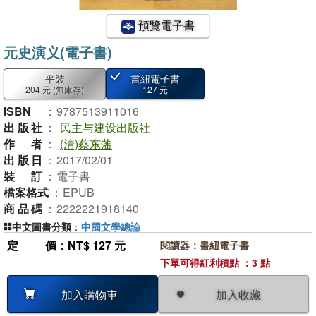
預覽電子書
元史演义(電子書)
平裝
書紐電子書
204 元
(無庫存)
127 元
ISBN
：
9787513911016
出版社
：
民主与建设出版社
作者
：
(清)蔡东藩
出版日
：
2017/02/01
裝訂
：
電子書
檔案格式
：
EPUB
商品碼
：
2222221918140
中文圖書分類
：
中國文學總論
定價
：NT$ 127 元
閱讀器：書紐電子書
下單可得紅利積點 ：3 點
加入收藏
加入購物車