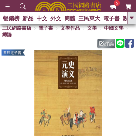
5
暢銷榜
新品
中文
外文
簡體
三民東大
電子書
親子
GO
三民網路書店
電子書
文學作品
文學
中國文學
總論
熱搜：
評論
書紐電子書