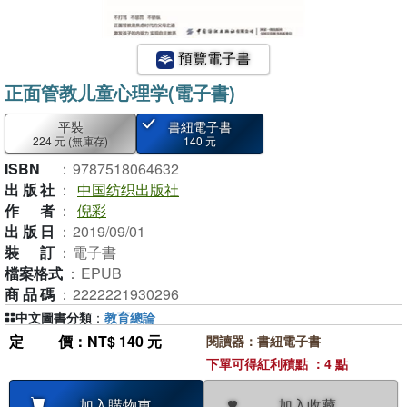
預覽電子書
正面管教儿童心理学(電子書)
平裝
書紐電子書
224 元
(無庫存)
140 元
ISBN
：
9787518064632
出版社
：
中国纺织出版社
作者
：
倪彩
出版日
：
2019/09/01
裝訂
：
電子書
檔案格式
：
EPUB
商品碼
：
2222221930296
中文圖書分類
：
教育總論
定價
：NT$ 140 元
閱讀器：書紐電子書
下單可得紅利積點 ：4 點
加入收藏
加入購物車