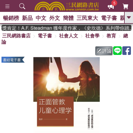
5
暢銷榜
新品
中文
外文
簡體
三民東大
電子書
親子
GO
肯定！A.F. Steadman 獲年度作家，《史坎德》系列帶你踏
三民網路書店
電子書
社會人文
社會學
教育
總
、
熱搜：
東野圭吾
高希均教授回憶錄
論
、
、
、
The Odyssey
父親節
如果歷
、
、
史是一群喵
暑期推薦
國際布克
評論
、
、
獎 臺灣漫遊錄
方念華
台灣的李
書紐電子書
、
、
登輝時代
數學女孩：黎曼猜想
偉大的迷走神經