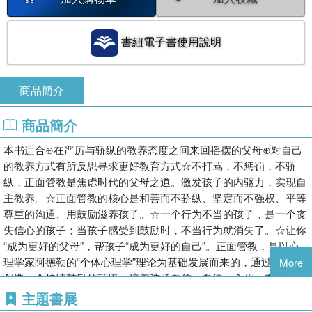
書紐電子書使用說明
商品簡介
商品簡介
本书适合⊕在严厉与骄纵的教养态度之间来回摇摆的父母⊕对自己
的教养方式有所反思寻求更好教育方式☆不打骂，不惩罚，不骄
纵，正面管教是焦虑时代的父母之道。激发孩子的内驱力，实现自
主教养。☆正面管教的核心是和善而不骄纵、坚定而不强权、平等
尊重的沟通、用鼓励滋养孩子。☆一个行为不当的孩子，是一个丧
失信心的孩子；当孩子感受到鼓励时，不当行为就消失了。☆让你
“成为更好的父母”，帮孩子“成为更好的自己”。正面管教，是以心
理学家阿德勒的“个体心理学”理论为基础发展而来的，通过为孩子
More
创造一个持续鼓励的环境，培养孩子自信、自律、合作、有责任
感、有自主感以及自己解决问题的能力，帮助孩子在这个过程中获
主題書展
得“归属感”和“价值感”，继而改变孩子的行为。作者倪彩以自己养