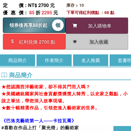
定價
：NT$ 2700 元
庫存 > 10
優惠價
：
85
折
2295
元
下單可得紅利積點 ：68 點
領券後再享88折起
領
加入購物車
加入收藏
紅利兌換 2700 點
商品簡介
作者簡介
名人推薦
套書
商品簡介
★想認識西洋藝術家，卻不得其門而入嗎？
★美國總統國家與社會貢獻獎獲獎人韓秀，以史家之觀點，小
說之筆法，帶您深入故事現場。
★數十幅精選作品，引領您進入藝術家的世界。
《巴洛克藝術第一人――卡拉瓦喬》
#喜歡在作品上打「聚光燈」的藝術家