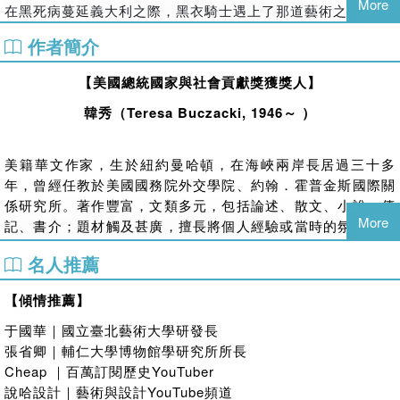
More
在黑死病蔓延義大利之際，黑衣騎士遇上了那道藝術之光，漆
黑的世紀因此明亮起來……
作者簡介
卡拉瓦喬是巴洛克藝術的先驅，他的一生，充滿革命性與戲劇
化。他崇尚騎士精神，身體裡流著一股英雄血液。然而，這股
【美國總統國家與社會貢獻獎獲獎人】
正義之氣卻使他的一生顛沛流離，流亡成為他無法逃避的宿
韓秀（
Teresa Buczacki, 1946
～
）
命。
《神的兒子──埃爾．格雷考》
美籍華文作家，生於紐約曼哈頓，在海峽兩岸長居過三十多
#藝術大師畢卡索的啟蒙者
年，曾經任教於美國國務院外交學院、約翰．霍普金斯國際關
在眾人都以文藝復興三傑(米開朗基羅、達文西、拉斐爾)為典
係研究所。著作豐富，文類多元，包括論述、散文、小說、傳
範、紛紛前往義大利尋求藝術發展的機會時，只有他離開大家
More
記、書介；題材觸及甚廣，擅長將個人經驗或當時的氛圍糅進
都嚮往的義大利，轉往西班牙發展，他就是來自希臘克里特島
文章中，情節生動，文字富於感染力。《文訊》人物專訪曾曰
的埃爾‧格雷考。
名人推薦
之：「從苦痛裡昇華美善，在風雨後凝煉雍容」。榮獲紐約第
他尊崇自己內心的信念創作藝術，不但喚醒了西班牙的文藝復
四屆萬人傑新聞文化獎、第四十二屆中國文藝協會文藝獎章、
【傾情推薦】
興，也為後世開闢一條嶄新的道路……
二〇二〇年美國總統國家與社會貢獻獎。
于國華｜國立臺北藝術大學研發長
旅居世界期間，走訪各大藝術場館、浸淫於圖書館，奠基於大
《德意志的上帝代言人──杜勒》
張省卿｜輔仁大學博物館學研究所所長
量的文本研究、橫向與縱向類比、去偽存真，潛心研究各時代
#與達‧文西齊名的斜槓藝術家
Cheap ｜百萬訂閱歷史YouTuber
的偉大藝術家；融合理性與感性的文筆，為讀者引介許多藝術
文藝復興只有三傑？文藝復興不只發生於義大利，它可是全歐
說哈設計｜藝術與設計YouTube頻道
家及其作品。目前已有《林布蘭特》、《塞尚》、《米開朗基