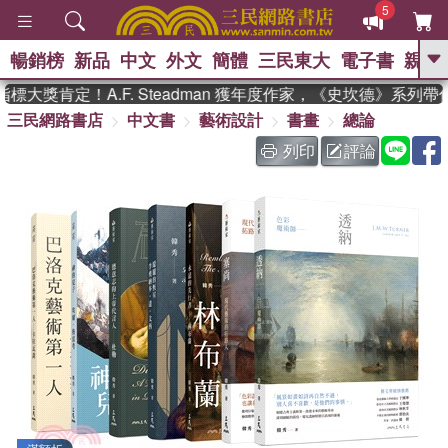
5
暢銷榜
新品
中文
外文
簡體
三民東大
電子書
親子
GO
大獎肯定！A.F. Steadman 獲年度作家，《史坎德》系列帶
三民網路書店
中文書
藝術設計
書畫
總論
、
、
熱搜：
東野圭吾
The Odyssey
、
、
父親節
如果歷史是一群喵
暑期
列印
評論
、
、
推薦
國際布克獎 臺灣漫遊錄
方
、
、
念華
台灣的李登輝時代
數學女
、
孩：黎曼猜想
偉大的迷走神經