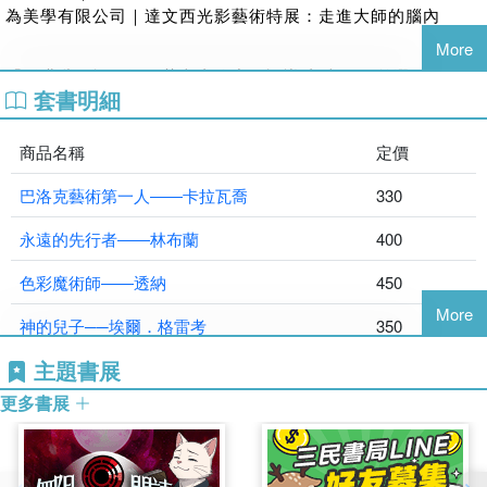
洲的盛會！
為美學有限公司｜達文西光影藝術特展：走進大師的腦內
羅》、《拉斐爾》、《巴洛克藝術第一人——卡拉瓦喬》、
杜勒是將文藝復興思想帶入德國的藝術家，也是世界上第一位
《神的兒子——埃爾．格雷考》、
《德意志的上帝代言人——
More
身兼出版家的插畫家、第一位為捍衛智慧財產權走進法庭的藝
杜勒》、
《矇矓的恆星——李奧納多．達．文西》、《永遠的
「《矇矓的恆星》是華文書籍中，認識達‧文西的首選。閱讀韓
術家、第一位將版畫藝術引進皇家慶典的藝術家……談到德國
套書明細
先行者——林布蘭》、《現代藝術的拓路人——塞尚》問世。
秀的藝術家傳記，是『引人入勝』的美感體驗過程；作者用文
文藝復興，你不能不知道他！
字營造的美好勝境，包括歷史、藝術、藝術家的時代，更有穿
越時空、對於人性和神性的心心相印。」
商品名稱
定價
《矇矓的恆星──李奧納多‧達‧文西》
#藝術史上空前絕後的一代通才
——
于國華（國立臺北藝術大學研發長）
巴洛克藝術第一人――卡拉瓦喬
330
李奧納多‧達‧文西是古今中外最知名的藝術家之一，但實際上
大部分人卻可能對他的作品、以及李奧納多的故事知之甚少：
永遠的先行者――林布蘭
400
「達‧文西的創新力，是人類文明最重要的遺產之一，而在這本
在《最後的晚餐》的顏料中，隱藏了什麼樣的祕密？《聖母子
最新出版的中文傳記中，收錄了豐富多樣貌的藝術家創作，也
與聖安納》的種種布局安排，代表了什麼？《蒙娜麗莎》這幅
色彩魔術師――透納
450
歸納了近幾年來較新的研究成果與見解，值得向中文界讀者推
畫背後有什麼樣的故事？李奧納多與拉斐爾、米開朗基羅，這
More
薦。書中詳細精美的圖像資料，讓讀者有機會經由一手圖獻，
神的兒子──埃爾．格雷考
350
三大藝術生命又會掀起怎樣的時代狂潮？
一窺這位世紀天才的內心世界，及其超越時代的前衛思想。韓
主題書展
讓韓秀帶領我們回到極盡繁華、也極盡飄搖的的15世紀，解開
現代藝術的拓路人――塞尚
370
秀以淺白通暢文句，娓娓論述達‧文西超乎凡人的創新爆發力，
真正的「達文西密碼」！
值得細心品讀賞析。」
更多書展
德意志的上帝代言人──杜勒
350
——
張省卿（輔仁大學博物館學研究所所長）
《永遠的先行者──林布蘭》
矇矓的恆星―李奧納多．達．文西
450
#啟蒙無數藝術家的光影大師