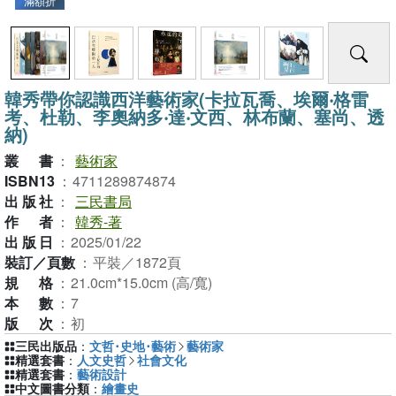
滿額折
韓秀帶你認識西洋藝術家(卡拉瓦喬、埃爾‧格雷
考、杜勒、李奧納多‧達‧文西、林布蘭、塞尚、透
納)
叢書
：
藝術家
ISBN13
：
4711289874874
出版社
：
三民書局
作者
：
韓秀-著
出版日
：
2025/01/22
裝訂／頁數
：
平裝／1872頁
規格
：
21.0cm*15.0cm (高/寬)
本數
：
7
版次
：
初
三民出版品
：
文哲･史地･藝術
藝術家
精選套書
：
人文史哲
社會文化
精選套書
：
藝術設計
中文圖書分類
：
繪畫史