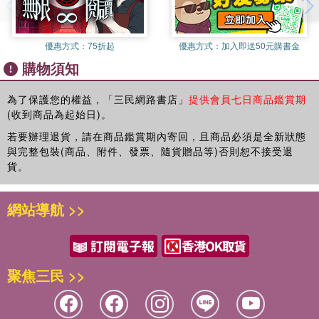
林布蘭（Rembrandt, 1606-1669）生於荷蘭萊登，以色彩鮮
明的版畫與精湛的銅版蝕刻技術聞名於世，為巴洛克時期最具
代表性的藝術家之一。早期善於以「明暗對照法」繪製栩栩如
優惠方式：
75折起
優惠方式：
加入即送50元購書金
生的肖像，例如《杜爾普教授的解剖課》，他也因此畫一舉成
購物須知
為當時阿姆斯特丹最富有的人之一。
但好景不長，因為受妻兒接連過世的打擊，1640年之後，林布
為了保護您的權益，「三民網路書店」
提供會員七日商品鑑賞期
蘭的畫筆不再濃墨重彩，他的畫布變得灰暗，人物形象追求自
(收到商品為起始日)。
然、更加忠於原貌──但這樣的轉變卻也讓他從此跌落畫
壇……
若要辦理退貨，請在商品鑑賞期內寄回，且商品必須是全新狀態
與完整包裝(商品、附件、發票、隨貨贈品等)否則恕不接受退
無論是年少有為受盡眾人追捧，還是中年落魄遍嘗世態炎涼，
貨。
林布蘭始終不改其志，也正是這樣一位勇敢的先行者，方能引
領塞尚、梵谷、透納等無數藝術大師拜倒在他的畫前！
網站導航 >>
《現代藝術的拓路人──塞尚》
#巴黎藝術圈的叛逆者
保羅‧塞尚（Paul Cézanne，1839－1906）是藝術史上最知名
的法國畫家之一，其以介於印象派到立體派的風格聞名於世。
聚焦三民 >>
-為何「靜物系列」畫作，能夠成為塞尚的代表作？
-從印象派跨足到現代藝術，促使塞尚轉變的契機是什麼？
韓秀筆下的塞尚，擁有超常的沉著與堅定，無論是落選沙龍