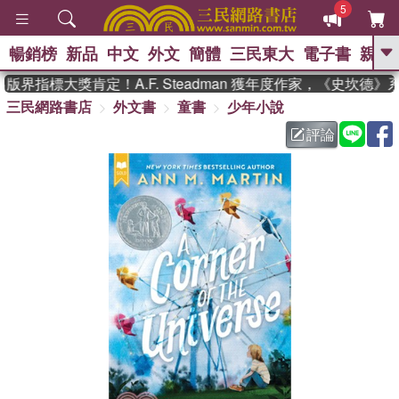
5
暢銷榜
新品
中文
外文
簡體
三民東大
電子書
親子
GO
界指標大獎肯定！A.F. Steadman 獲年度作家，《史坎德
三民網路書店
外文書
童書
少年小說
、
熱搜：
東野圭吾
高希均教授回憶錄
、
、
、
The Odyssey
父親節
如果歷
評論
、
、
史是一群喵
暑期推薦
國際布克
、
、
獎 臺灣漫遊錄
方念華
台灣的李
、
、
登輝時代
數學女孩：黎曼猜想
偉大的迷走神經