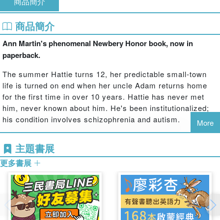
商品簡介
商品簡介
Ann Martin's phenomenal Newbery Honor book, now in
paperback.
The summer Hattie turns 12, her predictable small-town
life is turned on end when her uncle Adam returns home
for the first time in over 10 years. Hattie has never met
him, never known about him. He's been institutionalized;
his condition involves schizophrenia and autism.
More
Hattie, a shy girl who prefers the company of adults, takes
主題書展
immediately to her excitable uncle, even when the rest of
the family -- her parents and grandparents -- have trouble
更多書展
dealing with his intense way of seeing the world. And
Adam, too, sees that Hattie is special, that her quiet, shy
ways are not a disability.