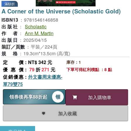
滿額折
A Corner of the Universe (Scholastic Gold)
ISBN13
：
9781546146858
出版社
：
Scholastic
作者
：
Ann M. Martin
出版日
：
2025/04/15
裝訂／頁數
：
平裝／224頁
規格
：
19.3cm*13.5cm (高/寬)
定價
：NT$ 342 元
庫存：1
優惠價
：
79
折
271
元
下單可得紅利積點 ：8 點
促銷優惠
：
外文書周末優惠-
單79雙75
領券後再享88折起
領
加入購物車
加入收藏