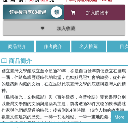
領券後再享88折起
領
加入購物車
加入收藏
商品簡介
作者簡介
名人推薦
目
商品簡介
國立臺灣文學館成立至今超過20年，卻是自百餘年前便矗立在圓環
一隅，伴隨島嶼歷經時代的動盪，也默默見證社會的轉變，從外在
的建築到內藏的文物，在在足以代表臺灣文學的底蘊與臺灣人的精
神。
《島嶼拾光．文物藏影》與《百年建築．今昔物語》雙套書即分別
以臺灣文學館的文物與建築為主題，前者透過35件文物的軼事講述
作家與他們經歷過的時代；後者則以4個時期、16位人物的故事細
數臺文館建築的歷史。一磚一瓦地堆砌、一筆一畫地刻鏤，透過書
More
寫，將臺灣文學與建築的故事持續傳頌下去。