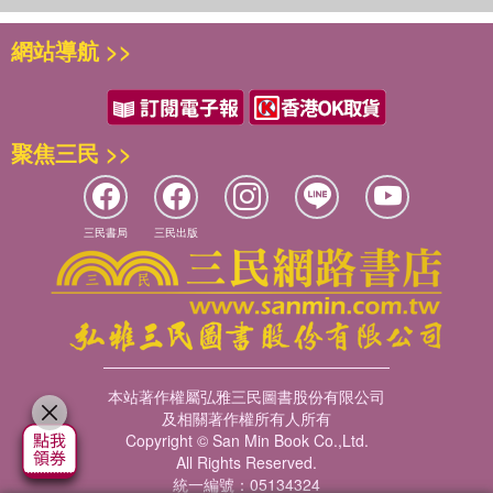
把關，只有被認可的作品，才有發表的資格，才足以被稱為「文
林巧棠
14跨越語言的一代，沒有跨過的那些──熊一蘋
學」。
臺大外文系學士，臺大臺文所碩士，曾獲時報文學獎散文首獎、時
陳秀喜《陳秀喜詩集》
◆文資中心籌備處與臺文館時期（1997至今）
網站導航 >>
退稿的故事我們在文學史裡也聽多了，甚至有很多先被退稿而後卻
報文學獎書簡組優選、林榮三文學獎小品文獎、臺大文學獎。參與
15「一點都不能少」的幻覺與真實──許宸碩
臺文館古蹟修復建築師陳柏森
證明退稿者眼光錯誤的故事。可是，我們反而不常聽到稿件留用的
合輯《百年不退流行的台北文青生活案內帖》。著有《假如我是一
張系國《昨日之怒》
臺文館古蹟修復工務經理黃貴光
故事。為什麼？也許，是那太平淡無奇，畢竟太順利的故事缺乏張
隻海燕：從日治到解嚴，臺灣現代舞的故事》，入圍2020年臺灣文
前臺文館副館長陳昌明
力；也或許，是我們的目光都被後來刊載出來的作品所攫獲，而忽
學獎金典獎。
鉛字的重量──報刊篇
臺文館圖書室館員丁千惠
聚焦三民 >>
略刊載之前也有伯樂識馬的可貴。
16詩的燃點──盛浩偉
幸運的是，在〈多田南溟致郭水潭函〉（一九二九年十一月二十一
林廷璋
《南溟樂園》第4號
日）裡，我們有機會窺見這難得的一刻。
作家，私人圖書館「櫞椛文庫」館長。熱愛各種形式的閱讀，相信
17《臺灣新民報》的日常戰鬥──徐淑賢
那一年，二十二歲的郭水潭將自己的創作投稿至多田南溟創立的
三民書局
三民出版
文字的力量，同時也懷疑所有的真理與真實。著有《東洋惡女十二
《臺灣新民報》第788至999號
《南溟樂園》雜誌上。青年郭水潭滿懷詩心，早以創作短歌見長，
名錄：殺人者的鮮紅掌心》。
18時間的倖存者──陳允元
甚至十九歲自佳里公學校高等科畢業的時候，就因為短歌作品之優
《風車》第3號
異而獲得重用，得以擔任通譯。但是，即使已經掌握了短歌這種能
林鈺凱
19勇闖臺北帝大的臺灣人女學生──謝宜安
表現日語精髓的傳統日本文學文類，郭水潭仍想開拓未知的領域，
筆名木凱。臺大中文系、臺文所畢。視創作為畢生職志，作品有新
《民俗臺灣》第2卷第12號
此時，他正決定跳脫短歌三十一音的格律限制，嘗試更為自由、題
詩、小說、繪本插圖。《城市燈塔》新詩集獲國藝會補助。我都在
20他從沒被當成作家，卻充滿文學感──朱宥勳
材也更為廣闊的新詩。他寄出多首作品到《南溟樂園》這份詩誌，
「木凱創作道」出沒，有臉書、IG、網站，歡迎來串門子。
《劇場》第5、6、7/8期
本站著作權屬弘雅三民圖書股份有限公司
旋即獲得回音。
及相關著作權所有人所有
「〈乞丐〉、〈送主任〉、〈秋天的郊外〉，這三篇堪為佳作。」
馬翊航
Copyright © San Min Book Co.,Ltd.
時間的定格──寫真篇
回信的開頭就這樣明白寫道。面對這般直截了當的肯定，不難想像
All Rights Reserved.
1982年生，臺東卑南族人，池上成長，父親來自Kasavakan建和部
21日治時代的Jolin在臺灣開演唱會？──林巧棠
統一編號：05134324
青年郭水潭內心的雀躍；雖然繼續往下，也在信中看到了對其他作
落。臺灣大學臺灣文學研究所博士，曾任《幼獅文藝》主編。著有