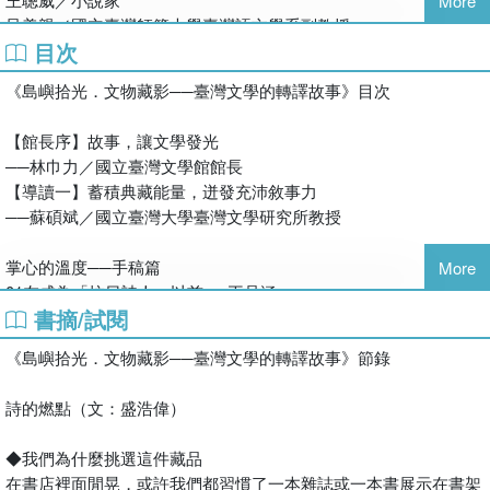
More
4個時期，4×4篇人物轉譯故事與珍貴歷史照片
呂美親／國立臺灣師範大學臺灣語文學系副教授
王品涵
是建築的編年史，也是個人的斷代史
目次
李瑞騰／國立中央大學人文藝術中心主任、國立臺灣文學館前館長
臺灣大學臺灣文學研究所博士、臺灣推理作家協會成員、城南水岸
張隆志／國立臺灣歷史博物館館長
協會理事，曾任《疑案辦》副主編，現任臺灣大學慶明文學講座博
《島嶼拾光．文物藏影──臺灣文學的轉譯故事》目次
從政治中心到文學殿堂，
陳萬益／國立清華大學臺灣文學研究所榮譽教授
士後研究員。合著有《圖解台灣史》、《電影裡的人權關鍵字》
跨越百年光陰，在增建、改築、修復的過程中，
黃崇凱／小說家
等。
【館長序】故事，讓文學發光
細數臺文館建築的歷史與生命的溫度。
楊佳嫻／作家、學者
──林巾力／國立臺灣文學館館長
楊 翠／國立東華大學華文文學系教授
朱宥勳
【導讀一】蓄積典藏能量，迸發充沛敘事力
從「臺南州廳」、「空軍供應司令部」、「臺南市政府」到「國立
廖振富／國立臺灣文學館前館長
1988年生，清大臺文所碩士，現為專職作家。已出版短篇小說集
──蘇碩斌／國立臺灣大學臺灣文學研究所教授
臺灣文學館」，這棟建築歷經歲月洗禮與空間變遷，最終成為我們
鄭順聰／作家
《誤遞》、《堊觀》、《以下證言將被全面否認》；長篇小說《暗
如今熟悉的樣貌。
影》、《湖上的鴨子都到哪裡去了》。與黃崇凱共同主編《台灣七
掌心的溫度──手稿篇
More
這是一個新舊混融的建築空間──在地理上，伴隨臺南東西部發展
《百年建築．今昔物語──國立臺灣文學館的空間記憶與生命紀
年級小說金典》；非虛構寫作《學校不敢教的小說》、《只要出問
01在成為「抗日詩人」以前──王品涵
的軌跡，座落於新舊市區開發的中心節點；在歷史上，橫跨日治到
事》
題，小說都能搞定》、《作家生存攻略》、《文壇生態導覽》、
書摘/試閱
洪棄生《寄鶴齋詩草乙未以前謔蹻集》
戰後，見證政權的更迭與城市的興衰；在文學上，歷經舊文學式微
《他們沒在寫小說的時候》、《他們互相傷害的時候》，並與朱家
02臺灣文青的歧路──陳允元
與新文學的萌芽；而在建築上，其本身也由於政治與戰爭等因素，
誠摯推薦（依姓名筆畫排序）
《島嶼拾光．文物藏影──臺灣文學的轉譯故事》節錄
安合著《作文超進化》。個人網站：https://chuckchu.com.tw/。
劉吶鷗《新文藝日記》
進行過各種維修與整建，形成不同時期各異的姿態。
王子碩／聚珍臺灣總監
03田地就這樣一畝一畝地耕下去──陳冠宏
建築的歷史也是人的歷史，而空間本身訴說的就是故事。本書即邀
老屋顏工作室
詩的燃點（文：盛浩偉）
吳映彤
楊逵〈模範村〉
集臺灣文學界的創作者撰寫16篇轉譯故事，著眼百餘年來空間的動
李清志／都市偵探．建築學者
清大臺文所畢業，著有碩士論文《解嚴世代身體意識的轉變與實
04跨越語言前的嘆息──傅芃瑞
態，藉由虛實交錯的手法，爬梳老建築的百年歷史，呈現人與空間
馬翊航／作家
◆我們為什麼挑選這件藏品
踐：劇場演員詹慧玲的案例》、台積TSMC綠繪本《綠奇蹟／台積
龍瑛宗〈故園秋色〉
的互動，交織出臺南州廳到臺灣文學館的迷人面貌。
陳昌明／國立成功大學名譽教授
在書店裡面閒晃，或許我們都習慣了一本雜誌或一本書展示在書架
森林的誕生》、《綠管家／環境特攻隊》。