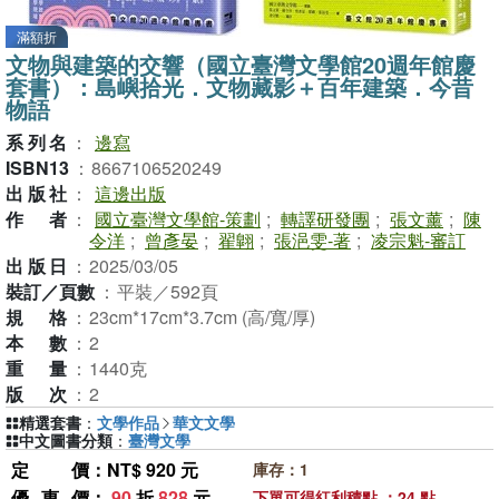
滿額折
文物與建築的交響（國立臺灣文學館20週年館慶
套書）：島嶼拾光．文物藏影＋百年建築．今昔
物語
系列名
：
邊寫
ISBN13
：
8667106520249
出版社
：
這邊出版
作者
：
國立臺灣文學館-策劃
;
轉譯研發團
;
張文薰
;
陳
令洋
;
曾彥晏
;
翟翺
;
張浥雯-著
;
凌宗魁-審訂
出版日
：
2025/03/05
裝訂／頁數
：
平裝／592頁
規格
：
23cm*17cm*3.7cm (高/寬/厚)
本數
：
2
重量
：
1440克
版次
：
2
精選套書
：
文學作品
華文文學
中文圖書分類
：
臺灣文學
定價
：NT$ 920 元
庫存：1
優惠價
：
90
折
828
元
下單可得紅利積點 ：24 點