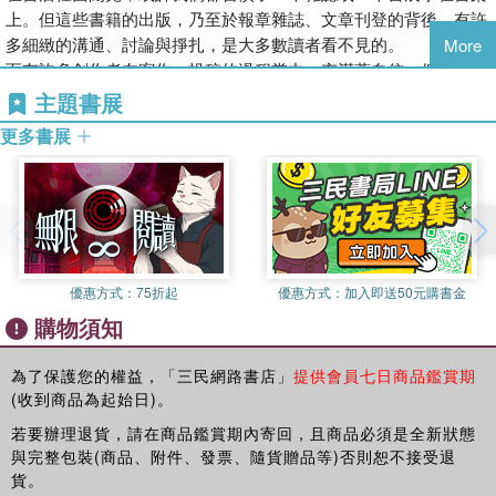
05過時的新意──蕭詒徽
黃崇凱／小說家
上。但這些書籍的出版，乃至於報章雜誌、文章刊登的背後，有許
吳漫沙《落花恨》
【4個時期，4×4篇人物故事與歷史照片】
傅朝卿／國立成功大學建築學系名譽教授
多細緻的溝通、討論與掙扎，是大多數讀者看不見的。
More
呂珮綾
06一張張變化的白紙──馬翊航
蔣竹山／國立中央大學歷史所教授兼文學院學士班主任
而有許多創作者在寫作、投稿的過程當中，充滿著自信，但又猶
1997年生，國立臺北教育大學臺文所在讀。曾獲中興湖文學獎、葉
陸森寶《陸森寶自傳》
◆臺南（州）廳時期（1916─1945）
謝仕淵／國立成功大學歷史學系副教授
疑，遠方未曾謀面的編輯是否可以體會自己的匠心獨到，成為自己
主題書展
紅女性詩獎、教育部文藝創作獎新詩組首獎等。詩集《破綻》創作
07崁頂村與洪醒夫剪影──廖崇倫
臺南廳長松木茂俊
謝金魚／歷史作家
的伯樂……
計畫獲國藝會補助。
洪醒夫〈崁頂村的無賴漢〉寫作大綱
更多書展
建築師森山松之助與近藤十郎
蘇碩斌／國立臺灣大學臺灣文學研究所教授
在〈多田南溟致郭水潭函〉當中，我們便發現了這個靈光碰撞的珍
裕仁皇太子與歌人國枝龍一
貴瞬間。更特別的是，在臺日本詩人多田南溟對臺灣詩人郭水潭的
李筱涵
紙張的方寸──書籍篇
臺南州知事一番瀨佳雄
激賞與肯認，似乎也告訴我們：在複雜的殖民統治當中，文學如何
國立臺北教育大學語創系學士、國立臺灣大學臺灣文學研究所碩
08一九一七桌來賓點唱──林廷璋
超越政治，成為臺日詩人共同的思想接點與現實關懷。
士，現為國立臺灣大學中國文學系博士候選人。研究領域為現代華
平澤平七《臺灣歌謠與名著物語》
◆空軍供應司令部時期（1949─1969）
就讓本文帶你深入兩位詩人、同時也是作者與編輯詩心交會、激盪
文小說、臺灣文學、香港文學、女性文學；曾獲林榮三文學獎、國
09櫟社與它並不廢材的文青夥伴──徐淑賢
空供部司令魏崇良
的歷史時刻。
藝會創作補助。文學作品、書評與採訪文章散見多家報紙副刊與文
林幼春主編《櫟社第一集》
臺灣第一代舞蹈家林香芸
優惠方式：
75折起
優惠方式：
加入即送50元購書金
學雜誌，著有散文集《貓蕨漫生掌紋》，本書入圍臺灣文學獎金典
10我媽問我為什麼跪著讀──黃震南
平劇老生謝景莘與天馬平劇隊
購物須知
◆故事的肇端
獎。
蔡培火《十項管見》
空軍子弟姚蓬麟
你創作嗎？你希望讓自己的作品公諸於世，被人們閱讀嗎？
11覺青王白淵的第一哨──劉怡臻
現今，這一切其實並不如想像中困難，網路、自媒體、社群網站，
為了保護您的權益，「三民網路書店」
提供會員七日商品鑑賞期
邱映寰
王白淵《荊棘之道》
◆臺南市政府時期（1969─1997）
(收到商品為起始日)。
只要你願意、只要你敢，那麼點擊滑鼠按下送出，就可能被看見。
鹽分地帶少女。上升是百變怪、太陽是伊布，但月亮是基拉祈，喜
12時代的夾層，一粒現代詩的煉金石──呂珮綾
第一位本土女性建築師與市長夫人王秀蓮
但是在從前，發聲的管道與工具並非這麼普及，人們能發表作品的
歡聽和製造（有在品管的）諧音哏。曾獲林榮三文學獎短篇小說
若要辦理退貨，請在商品鑑賞期內寄回，且商品必須是全新狀態
林亨泰《靈魂的產聲》
第8屆臺南市長蘇南成
空間不只有限，而且還有門檻。無論是想刊登在報章雜誌，抑或出
獎。作品散見於《幼獅文藝》、《鹽分地帶文學》、《文訊》等。
與完整包裝(商品、附件、發票、隨貨贈品等)否則恕不接受退
13臺灣第一批文學女團與她們的產地──李筱涵
前《聯合報》府會線記者林建農
版成冊，往往都需要通過守門人，也就是報社與出版社編輯的層層
貨。
張漱菡主編《海燕集》
前臺南市政府民政局專員許瑛峰