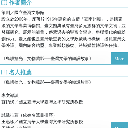
作者簡介
《島嶼拾光．文物藏影──臺灣文學的轉譯故事》簡介
策劃／國立臺灣文學館
設立於2003年，座落於1916年建造的古蹟「臺南州廳」，是國家
典藏島與文學的故事，
級的文學專業博物館。臺文館典藏有臺灣多元族群的文學文物，並
探索臺灣文學藏品無可取代的價值
發揮研究、展示的能量，傳遞過去的豐富文學史、串聯當代的繽紛
創作力。臺文館也是臺灣最重要的文學政策執行機構，擔負臺灣文
國立臺灣文學館創立至今20年，典藏超過13萬件文學文物，涵蓋作
學外譯、國內館舍結盟、專業紙類修復、跨域媒體轉譯等任務。
家手稿與書籍、各個年代的報刊雜誌與照片，以及作家所使用的各
種器物，每一件藏品都富於歷史意義、學術價值與文化記憶，也都
《島嶼拾光．文物藏影──臺灣文學的轉譯故事》
More
有它值得被訴說與認識的故事，更是臺灣文學百餘年來發展的見
證。
名人推薦
作者簡介
本書共精選35件館藏文物，以33篇文學轉譯故事搭配百張圖片，分
別從「手稿篇」、「書籍篇」、「報刊篇」、「寫真篇」與「器物
《島嶼拾光．文物藏影──臺灣文學的轉譯故事》
轉譯研發團
篇」切入，將透過生動的敘事，娓娓道出每件藏品背後不為人知的
集結臺灣文學界傑出青年寫手，以感性與知性兼具、虛構與非虛構
精彩故事。
專文導讀
交織的創意，書寫臺灣文學的故事。轉譯對象除臺文館藏品，也擴
蘇碩斌／國立臺灣大學臺灣文學研究所教授
及館內展覽、遊戲、走讀及各種文學相關素材，期讓臺灣文學觸及
《百年建築．今昔物語──國立臺灣文學館的空間記憶與生命紀
多元族群，藉由此書寫平臺，激發開闊的想像、打造豐碩的成果。
事》簡介
誠摯推薦（依姓名筆畫排序）
王惠珍／國立清華大學臺灣文學研究所教授
轉譯研發團團員簡介（依姓名筆畫排序）
有空間，就有故事！
王聰威／小說家