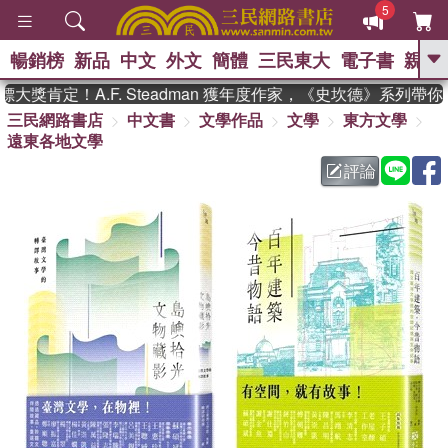
5
暢銷榜
新品
中文
外文
簡體
三民東大
電子書
親子
GO
獎肯定！A.F. Steadman 獲年度作家，《史坎德》系列帶你
三民網路書店
中文書
文學作品
文學
東方文學
、
熱搜：
東野圭吾
高希均教授回憶錄
遠東各地文學
、
、
、
The Odyssey
父親節
如果歷
、
、
史是一群喵
暑期推薦
國際布克
評論
、
、
獎 臺灣漫遊錄
方念華
台灣的李
、
、
登輝時代
數學女孩：黎曼猜想
偉大的迷走神經