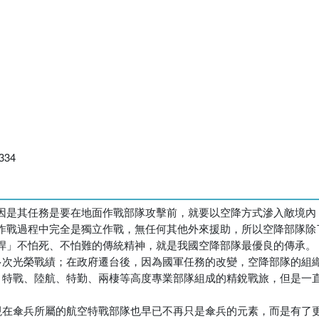
34
因是其任務是要在地面作戰部隊攻擊前，就要以空降方式滲入敵境內
作戰過程中完全是獨立作戰，無任何其他外來援助，所以空降部隊除
悍」不怕死、不怕難的傳統精神，就是我國空降部隊最優良的傳承。
過多次光榮戰績；在政府遷台後，因為國軍任務的改變，空降部隊的組
降、特戰、陸航、特勤、兩棲等高度專業部隊組成的精銳戰旅，但是一
而現在傘兵所屬的航空特戰部隊也早已不再只是傘兵的元素，而是有了