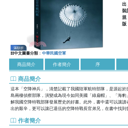
出
裝
滿額折
中文圖書分類
：
中華民國空軍
商品簡介
作者簡介
序
商品簡介
這本「空降神兵」，清楚記載了我國陸軍航特部隊，是源起於
島兩棲偵察部隊，演變成為現今如同美國「綠扁帽」、「海豹
解我國空降特戰部隊發展歷史的好書。此外，書中還可以讓讀
出的艱辛，更可以讓已退伍的空降特戰長官弟兄，在書中找到
作者簡介