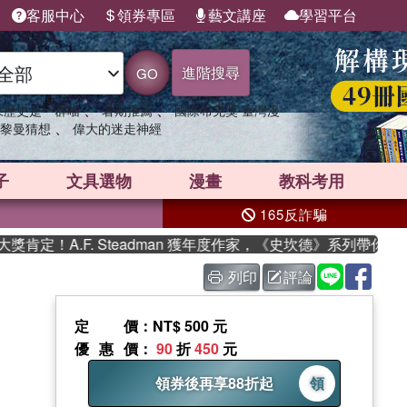
客服中心
領券專區
藝文講座
學習平台
進階搜尋
GO
、
、
果歷史是一群喵
暑期推薦
國際布克獎 臺灣漫
、
黎曼猜想
偉大的迷走神經
子
文具選物
漫畫
教科考用
165反詐騙
F. Steadman 獲年度作家，《史坎德》系列帶你踏上熱血奇幻
列印
評論
定價
：NT$ 500 元
優惠價
：
90
折
450
元
領券後再享88折起
領