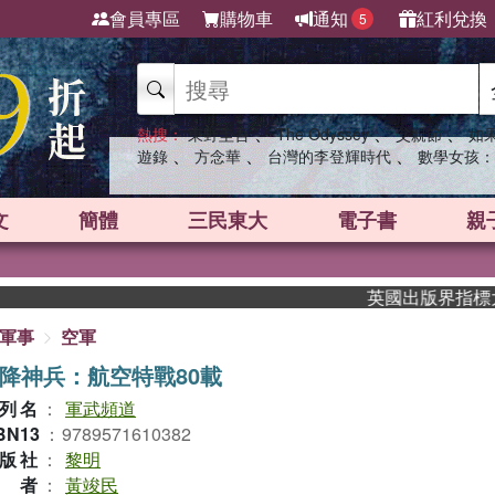
會員專區
購物車
通知
紅利兌換
5
、
、
、
熱搜：
東野圭吾
The Odyssey
父親節
如
、
、
、
遊錄
方念華
台灣的李登輝時代
數學女孩：
文
簡體
三民東大
電子書
親
英國出版界指標大獎肯定！A.
軍事
空軍
降神兵：航空特戰80載
列名
：
軍武頻道
BN13
：
9789571610382
版社
：
黎明
作者
：
黃竣民