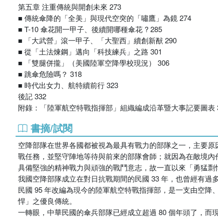
第五章 注重傳統與開創未來 273
■ 傳統傘降的「全美」與現代空突的「嘯鷹」為鏡 274
■ T-10 傘花開一甲子、後續開哪種傘花 ? 285
■ 「大武營」滾一甲子、「大聖西」續創新猷 290
■ 從「土法煉鋼」邁向「科技練兵」之路 301
■ 「雙腿併攏」（美國陸軍空降學校現況） 306
■ 跳傘危險嗎？ 318
■ 時代出女力、航特續前行 323
後記 332
附錄：「陸軍航空特戰指揮部」組織編成沿革暨大事記要圖表 3
書摘/試閱
空降部隊在世界各國都被視為最具有戰力的部隊之一，主要原
戰任務，並堅守陣地等待與前來的部隊會師；就因為在敵境內
具備堅強的精神戰力與頑強的戰鬥意志，故一直以來「勇猛剽
我國空降部隊成立在對日抗戰期間的民國 33 年，也曾經有
民國 95 年改編為現今的陸軍航空特戰指揮部，是一支由空
悍」之優良傳統。
一轉眼，中華民國的傘兵部隊已經成立超過 80 個年頭了，