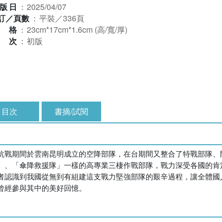
版日
：
2025/04/07
訂／頁數
：
平裝／336頁
規格
：
23cm*17cm*1.6cm (高/寬/厚)
版次
：
初版
目次
書摘/試閱
抗戰期間於雲南昆明成立的空降部隊，在台期間又整合了特戰部隊、
」、「傘降救援隊」一樣的高專業三棲作戰部隊，戰力深受各國的肯
者認識到我國從無到有組建這支戰力堅強部隊的艱辛過程，讓全體國
曾經參與其中的美好回憶。