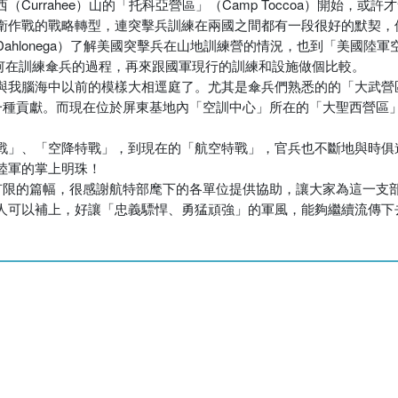
urrahee）山的「托科亞營區」（Camp Toccoa）開始，或
衛作戰的戰略轉型，連突擊兵訓練在兩國之間都有一段很好的默契，
onega）了解美國突擊兵在山地訓練營的情況，也到「美國陸軍空降學校」
軍陸軍現在是如何在訓練傘兵的過程，再來跟國軍現行的訓練和設施做個比較。
與我腦海中以前的模樣大相逕庭了。尤其是傘兵們熟悉的的「大武營
另一種貢獻。而現在位於屏東基地內「空訓中心」所在的「大聖西營區
戰」、「空降特戰」，到現在的「航空特戰」，官兵也不斷地與時俱
陸軍的掌上明珠！
於有限的篇幅，很感謝航特部麾下的各單位提供協助，讓大家為這一支
人可以補上，好讓「忠義驃悍、勇猛頑強」的軍風，能夠繼續流傳下