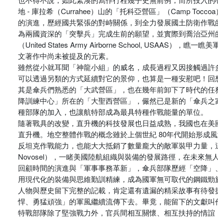
地 - 庫拉希（Currahee）山的「托科亞營區」（Camp
的演進，歷經國共緊張的對峙關係，到全力發展國土防衛作戰的
為兩國資深的「突擊兵」完成生前的願望，並實際到喬治亞州的達
（United States Army Airborne School
文著作中尚未被提及的元素。
雖然從小就耳聞「神龍小組」的威名，成長過程又因接觸過許
可以透過另類的方式延續對它的景仰，也算是一種安慰吧！回
其是傘兵們熟悉的「大武營區」，也在幾年前卸下了時代的任務
降訓練中心」所在的「大聖西營區」，儼然已是新的「傘兵之
種部隊的加入，也讓航特部成為最具特種作戰能量的單位。
隨著戰具的改變，直升機的科技發展也日益成熟，我國也在美國
直升機。地空整體作戰的概念雖於上個世紀 80年代開始形成
反坦克作戰能力，也能大大抵銷了數量龐大的敵軍裝甲力量，這
Novosel），一睹美國陸航組織與裝備的發展路徑，在未來
回顧時間的演進與「軍事事務革新」，傘兵部隊歷經「空降」
用現代化的裝備與思維勤訓精練，成為國軍無可取代的鋼鐵勁
人物與歷史留下完整的記載，肯定還有遺漏的精采故事有待發掘，希
悍、勇猛頑強」的軍風繼續流傳下去。畢竟，能留下的文獻叫
特戰部隊除了堅強戰力外，官兵間相互關懷、相互扶持的情誼，也是國