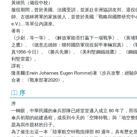
黃竣民（備役中校）
服役期間，曾於美國、法國受訓，並派赴非洲協訓友邦。退役後
帥、古德林將軍的家族後人，並曾於美國「戰略與國際研究中心」(CSIS
e.V.)…等單位內講座。
著有：
《少尉．等一等》、《解放軍能否打贏下一場戰爭》、《黃埔
之鷹》、《德意志雄師：聯邦國防軍現役裝甲車輛寫真》、《戰車
真1956-今日》、《勝兵先勝》、《美利堅鋼鐵雄鷹》、《
利堅雷霆》。
譯有：
隆美爾(Erwin Johannes Eugen Rommel)著《步兵攻擊
合著：《戰車部署2020》。
序
序
一轉眼，中華民國的傘兵部隊已經堂堂邁入成立 80 年了，
傘兵初期的組建過程，成長到今天的「空降特戰」與「地空整
題為寫作題材的日子。
為了催生出這一本「陸軍航空特戰指揮部 80 週年」具有歷