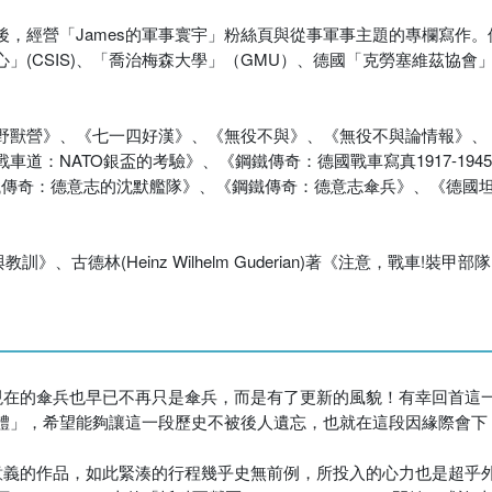
，經營「James的軍事寰宇」粉絲頁與從事軍事主題的專欄寫作
)、「喬治梅森大學」（GMU）、德國「克勞塞維茲協會」(Clausewit
野獸營》、《七一四好漢》、《無役不與》、《無役不與論情報》、
道：NATO銀盃的考驗》、《鋼鐵傳奇：德國戰車寫真1917-19
鋼鐵傳奇：德意志的沈默艦隊》、《鋼鐵傳奇：德意志傘兵》、《德國
：經驗與教訓》、古德林(Heinz Wilhelm Guderian)著《注意，戰
而現在的傘兵也早已不再只是傘兵，而是有了更新的風貌！有幸回首這
體」，希望能夠讓這一段歷史不被後人遺忘，也就在這段因緣際會下
史意義的作品，如此緊湊的行程幾乎史無前例，所投入的心力也是超乎