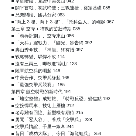
■ 草創階段，見證中美友誼 042
■ 開平首戰，初試啼聲；三戰連捷，奠定基礎 058
■ 兄弟鬩牆、國共分家 063
■ “向上 3 哩、向下 3 哩”，「托科亞人」的崛起 067
第三章 空降＋特戰的茁壯時期 085
■ 「粉碎計劃」、空降東山 086
■ 「天兵」躍戰力、「國光」卻告終 092
■ 壽山秀傘技、「神龍」終有譜 097
■ 戰略轉變、驃悍不改 114
■ 沒有三兩三，哪敢進“涼山” 123
■ 陸軍航空兵的崛起 146
■ 中美合作、突擊兵緣起 166
■ 「最強突擊兵競賽」 185
第四章 航空特戰的新時代 191
■ 「地空整體」成勁旅、「特戰反恐」變焦點 192
■ 空投悍馬車、技術上層樓 212
■ 老母雞有回憶、新型機有期待 215
■ 勇闖「惡人谷」、養成「突擊兵」 228
■ 突擊兵情誼、千里一線牽 244
■ 昔日「成功大隊」、今日「海龍蛙兵」 254