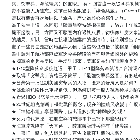
兵、突擊兵、海龍蛙兵）的面貌。 有幸回首這一段從傘兵初
史不被後人所遺忘。先前已經出版過以「綠色惡魔」（Green
讓我有機會再次展開以「傘兵」歷史為核心的寫作之旅。
為了催生出這一本回顧「陸軍航空特戰指揮部」走過八十年風
提不起勁；另一方面又不願意內容過於八股，彷彿像年度大事
的結局。所以，當時在接獲這個案件的邀請時，就特別提出了
畫了一些要去走訪的地點與人物，這當然也包括了被稱是「鋼
書中羅列了航特部隊成軍迄今各階段的歷程與借鑑國外的經驗
★國軍的傘兵是美國一手培訓起來，美軍又是如何訓練傘兵?
★T-10型降落傘服役超過一甲子，T-11型降落傘就適合台灣嗎?
★取得「突擊兵」資格已不簡單，「最強突擊兵競賽」有多艱
★台灣第一批送訓美國突擊兵的人物，後來的發展又是如何?
★跳傘的危險性比車禍還低，但為何仍被一般人視為極度危險
★看過HBO《諾曼地大空降》，一窺「托科亞男人」背後的歷
★20世紀坦克創新了機動戰的觀念，現在的陸航又改變了什麼
★「神龍小組」享譽國際，但出過多少對“神雕俠女”呢?
★女力時代來臨，在航空與特戰部隊中已寫下那些紀錄?
★海軍陸戰隊有「天堂路」、陸軍海龍蛙兵也有「硬漢路」!
★「察打一體」無人機興起，宣告攻擊直升機的末路?
也不得不說，如此緊湊的寫作行程幾乎史無前例，而所投入的