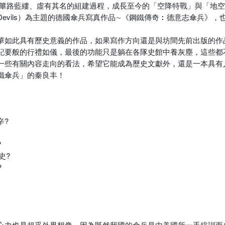
期篳路藍縷、虛有其名的組建過程，成長至今的「空降特戰」與「地
 Devils）為主題的德國傘兵寫真作品∼《鋼鐵傳奇︰德意志傘兵》
華如此具有歷史意義的作品，如果寫作方向還是與坊間先前出版的作
記要般的行禮如儀，最後的功能只是躺在各隊史館中養灰塵，這些都
一些有關內容走向的看法，希望它能成為歷史文獻外，還是一本具有
鐵傘兵」的秦良丰！
辛?
?
史?
?
心力也是超乎外界想像。因為既然我國的傘兵是由美國所一手培訓而