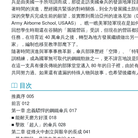
兵是由美國一手所培訓而成，那從走訪美國傘兵的發源地庫拉西（C
著時間的演進，歷經國共緊張的對峙關係，到全力發展國土防
深的突擊兵完成生前的願望，並實際到喬治亞州的達洛尼加（Dahl
Army Airborne School, USAAS）， 瞧一瞧美
回想學生時期還在谷關的「麗陽營區」受訓，但現在的營區都
任務，在培育近 40 萬傘兵之後，轉型為地方發展繼續做出
家」，編制也移至教準部麾下了。
隨著時間演進與軍事事務革新，傘兵部隊歷經「空降」、「特
訓精練，成為國軍無可取代的鋼鐵勁旅之一，更不諱言地說是
在這一支具有優良傳統的部隊堂堂邁入 80 年的日子裡，由
共同努力過。如果還有遺漏的特殊人物與故事，也希望後繼有
目次
推薦序 005
前言 012
第一章 忠義驃悍的鋼鐵傘兵 017
■ 能耐天磨方好漢 018
■ 擊敗「超人」的傘兵 028
第二章 從烽火中創立與艱辛的長成 041