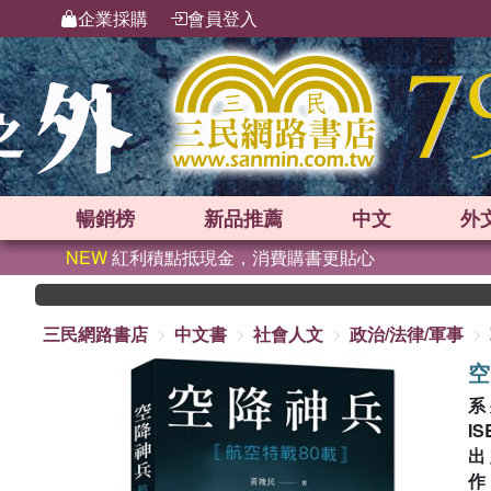
企業採購
會員登入
暢銷榜
新品
推薦
中文
外
NEW
紅利積點抵現金，消費購書更貼心
三民網路書店
中文書
社會人文
政治/法律/軍事
空
系
IS
出