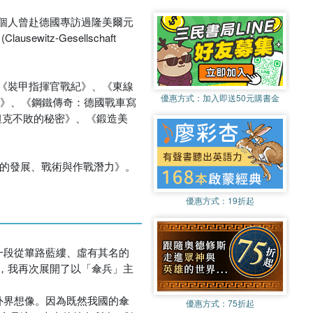
。個人曾赴德國專訪過隆美爾元
z-Gesellschaft
《裝甲指揮官戰紀》、《東線
優惠方式：
加入即送50元購書金
45》、《鋼鐵傳奇：德國戰車寫
坦克不敗的秘密》、《鍛造美
車!裝甲部隊的發展、戰術與作戰潛力》。
優惠方式：
19折起
一段從篳路藍縷、虛有其名的
，我再次展開了以「傘兵」主
外界想像。因為既然我國的傘
優惠方式：
75折起