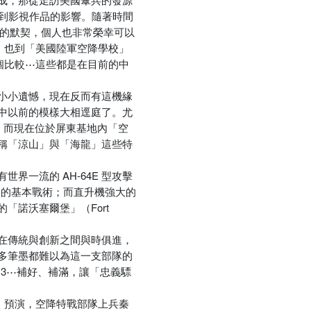
是受到影視作品的影響。隨著時間
好的默契，個人也非常榮幸可以
況，也到「美國陸軍空降學校」
和設施做個比較⋯這些都是在目前的中
小小遺憾，現在反而有這機緣
中以前的模樣大相逕庭了。尤
。而現在位於屏東基地內「空
稱「涼山」與「海龍」這些特
一流的 AH-64E 型攻擊
力的基本戰術；而直升機強大的
諾沃塞爾堡」（Fort
在傳統與創新之間與時俱進，
多筆墨都難以為這一支部隊的
2,3⋯補好、補滿，讓「忠義驃
演習」預演，空降特戰部隊上兵秦