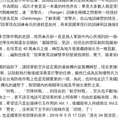
 Toccoa）作為開始，或許才會是這一本書的特色所在；畢竟大多數人都
戰略轉型，連「突擊兵」（Ranger）訓練在兩國之間都有一段很
洛尼加（Dahlonega）了解美國「突擊兵」在山地訓練營的情
, USAAS），瞧一瞧美軍陸軍現在訓練傘兵的過程是如何，再來跟國軍現行的訓練
多空降作戰的史蹟，然而傘兵卻一直是個人軍旅中內心所感到的一個
想學生時期還在谷關的「麗陽營區」受訓，但現在的營區都與我腦海
，在培育近 40 萬傘兵之後，轉型為地方發展繼續做出另一種貢獻
家」，編制也移至「陸軍教育訓練暨準則發展指揮部」麾下。隨著俗
的協助下，讓陸軍航空兵從定翼的連絡機向旋翼機轉型，現在更擁有世界
風潮，以陸航執行敵後縱深垂直打擊的任務，儼然已成為反制優勢兵
在台海防衛作戰上也是至關重要的一環。為此，也特地走訪了美國的「
無人機化的趨勢下，期望國內的相關單位能及早做出應對之策。
、「特戰」、「空降特戰」，到現在的「航空特戰」，官兵也不斷地
旅之一，更不諱言地說可是陸軍的掌上明珠啊！但由於篇幅有限，再
望這只是起拋磚引玉作用的 Vol. 1，後繼能有人持續推出 Vol.
作「歷史」，沒有留下文字的只能稱作是「回憶」了！
軍所有部隊的表率；2018 年 5 月 17 日的「漢光 34 號