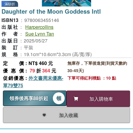
滿額折
Daughter of the Moon Goddess Intl
ISBN13
：
9780063455146
出版社
：
Harpercollins
作者
：
Sue Lynn Tan
出版日
：
2025/05/27
裝訂
：
平裝
規格
：
19.1cm*10.6cm*3.3cm (高/寬/厚)
定價
：NT$ 460 元
無庫存，下單後進貨(到貨天數約
優惠價
：
79
折
364
元
30-45天)
促銷優惠
：
外文書周末優惠-
下單可得紅利積點 ：10 點
單79雙75
領券後再享88折起
領
加入購物車
加入收藏