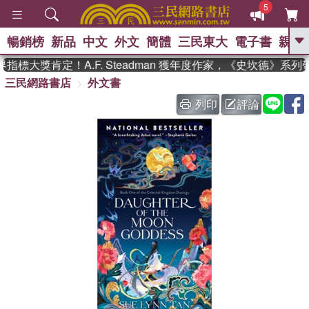
5
暢銷榜
新品
中文
外文
簡體
三民東大
電子書
親子
GO
標大獎肯定！A.F. Steadman 獲年度作家，《史坎德》系
三民網路書店
外文書
、
熱搜：
東野圭吾
高希均教授回憶錄
、
、
、
The Odyssey
父親節
如果歷
列印
評論
、
、
史是一群喵
暑期推薦
國際布克
、
、
獎 臺灣漫遊錄
方念華
台灣的李
、
、
登輝時代
數學女孩：黎曼猜想
偉大的迷走神經