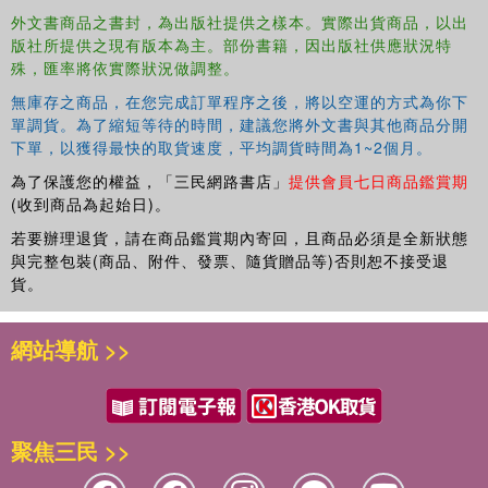
外文書商品之書封，為出版社提供之樣本。實際出貨商品，以出
States, you may freely copy and distribute this work, as
版社所提供之現有版本為主。部份書籍，因出版社供應狀況特
no entity (individual or corporate) has a copyright on the
殊，匯率將依實際狀況做調整。
body of the work.
無庫存之商品，在您完成訂單程序之後，將以空運的方式為你下
Scholars believe, and we concur, that this work is
單調貨。為了縮短等待的時間，建議您將外文書與其他商品分開
important enough to be preserved, reproduced, and made
下單，以獲得最快的取貨速度，平均調貨時間為1~2個月。
generally available to the public. We appreciate your
為了保護您的權益，「三民網路書店」
提供會員七日商品鑑賞期
support of the preservation process, and thank you for
(收到商品為起始日)。
being an important part of keeping this knowledge alive
and relevant.
若要辦理退貨，請在商品鑑賞期內寄回，且商品必須是全新狀態
與完整包裝(商品、附件、發票、隨貨贈品等)否則恕不接受退
貨。
網站導航 >>
聚焦三民 >>