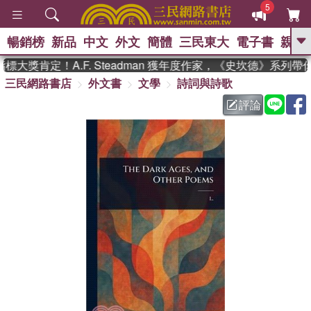
5
暢銷榜
新品
中文
外文
簡體
三民東大
電子書
親子
GO
大獎肯定！A.F. Steadman 獲年度作家，《史坎德》系列帶
三民網路書店
外文書
文學
詩詞與詩歌
、
、
熱搜：
東野圭吾
The Odyssey
、
、
、
父親節
花開錦繡
暑期推薦
評論
、
、
方念華
台灣的李登輝時代
數學
、
女孩：黎曼猜想
偉大的迷走神經
、
、
如果歷史是一群喵
臺灣漫遊錄