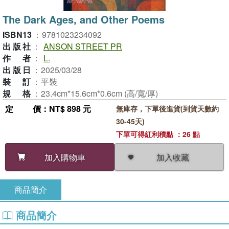
The Dark Ages, and Other Poems
ISBN13
：
9781023234092
出版社
：
ANSON STREET PR
作者
：
L.
出版日
：
2025/03/28
裝訂
：
平裝
規格
：
23.4cm*15.6cm*0.6cm (高/寬/厚)
定價
：NT$ 898 元
無庫存，下單後進貨(到貨天數約
30-45天)
下單可得紅利積點 ：26 點
加入收藏
加入購物車
商品簡介
商品簡介