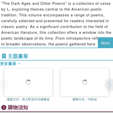
"The Dark Ages and Other Poems" is a collection of verse
by L, exploring themes central to the American poetic
tradition. This volume encompasses a range of poems,
carefully selected and presented for readers interested in
classic poetry. As a significant contribution to the field of
American literature, this collection offers a window into the
poetic landscape of its time. From introspective reflections
More
to broader observations, the poems gathered here
resonate with enduring power. Readers will find within
主題書展
these pages a testament to the timeless nature of verse,
showcasing the beauty and complexity of the human
更多書展
experience as captured through carefully chosen words.
This edition ensures the preservation of these poems for
continued appreciation.
This work has been selected by scholars as being
culturally important, and is part of the knowledge base of
civilization as we know it.
優惠方式：
加入即送50元購書金
優惠方式：
19折起
購物須知
This work is in the public domain in the United States of
America, and possibly other nations. Within the United