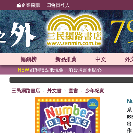
企業採購
會員登入
暢銷榜
新品
推薦
中文
外
NEW
紅利積點抵現金，消費購書更貼心
三民網路書店
外文書
童書
少年紀實
Nu
系
IS
出