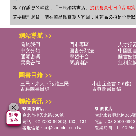
為了保護您的權益，「三民網路書店」
提供會員七日商品鑑賞
若要辦理退貨，請在商品鑑賞期內寄回，且商品必須是全新狀
網站導航 >>
關於我們
門市專區
人才招
中文分類
圖書分類法
中國圖
通關密碼
學習平台
圖書館採
異業合作
閱讀潮評
紅利兌
圖書目錄 >>
三民・東大・弘雅三民
小山丘童書(0-6歲)
古籍圖書目錄
古典圖書目錄
聯絡資訊 >>
網路書店
復北店
台北市復興北路386號
台北市復興北路386
電話：02-2500-6600轉 130、131
電話：02-2500-6600
客服信箱：
ec@sanmin.com.tw
營業時間：11:00 AM -