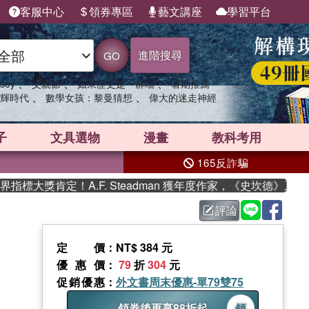
客服中心
領券專區
藝文講座
學習平台
進階搜尋
GO
、
、
、
sey
父親節
如果歷史是一群喵
暑期推薦
、
、
輝時代
數學女孩：黎曼猜想
偉大的迷走神經
子
文具選物
漫畫
教科考用
165反詐騙
大獎肯定！A.F. Steadman 獲年度作家，《史坎德》系列
評論
定價
：NT$ 384 元
優惠價
：
79
折
304
元
促銷優惠
：
外文書周末優惠-單79雙75
領券後再享88折起
領