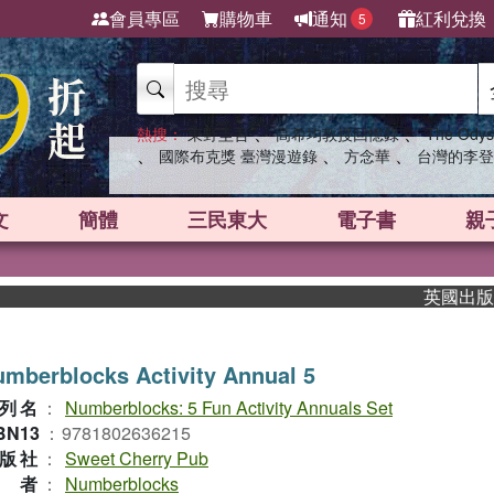
會員專區
購物車
通知
紅利兌換
5
、
、
熱搜：
東野圭吾
高希均教授回憶錄
The Odys
、
、
、
國際布克獎 臺灣漫遊錄
方念華
台灣的李登
文
簡體
三民東大
電子書
親
英國出版界指標
mberblocks Activity Annual 5
列名
：
Numberblocks: 5 Fun Activity Annuals Set
BN13
：
9781802636215
版社
：
Sweet Cherry Pub
作者
：
Numberblocks