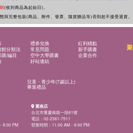
期
(收到商品為起始日)。
態與完整包裝(商品、附件、發票、隨貨贈品等)否則恕不接受退貨。
募
禮券兌換
紅利積點
聚
書館分類法
常見問題
新手購書
購/編目
空中大學購書
企業合作
換
好站連結
兒童・青少年(7歲以上)
畢業禮品
重南店
號
台北市重慶南路一段61號
電話：02-2361-7511
 9:00 PM
營業時間：11:00 AM - 9:00 PM