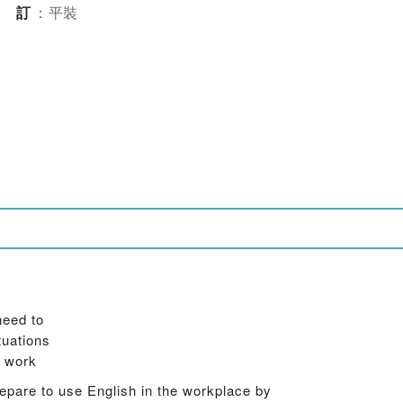
裝訂
：
平裝
need to
tuations
r work
epare to use English in the workplace by