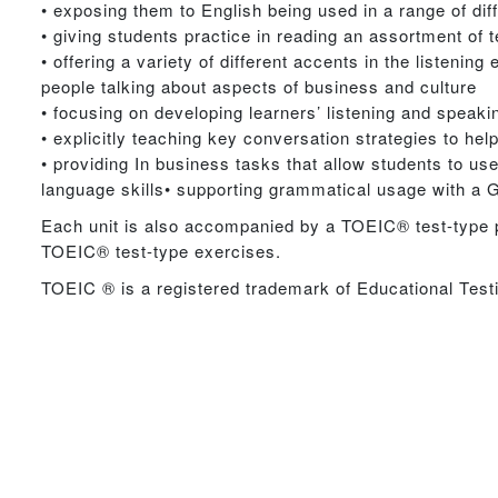
• exposing them to English being used in a range of dif
• giving students practice in reading an assortment of t
• offering a variety of different accents in the listenin
people talking about aspects of business and culture
• focusing on developing learners’ listening and speakin
• explicitly teaching key conversation strategies to h
• providing In business tasks that allow students to us
language skills• supporting grammatical usage with a
Each unit is also accompanied by a TOEIC® test-type p
TOEIC® test-type exercises.
TOEIC ® is a registered trademark of Educational Test