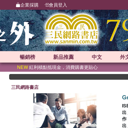
企業採購
會員登入
暢銷榜
新品
推薦
中文
外
NEW
紅利積點抵現金，消費購書更貼心
三民網路書店
Ge
IS
出
出