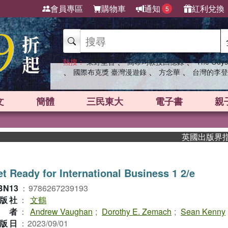
會員專區
購物車
通知
紅利兌換
5
、
、
熱搜：
東野圭吾
高希均教授回憶錄
The Odys
、
、
、
國際布克獎 臺灣漫遊錄
方念華
台灣的李登
文
簡體
三民東大
電子書
親
英國出版界指標大獎
t Ready for International Business 1 2/e
BN13
：
9786267239193
版社
：
文鶴
作者
：
Andrew Vaughan
;
Dorothy E. Zemach
;
Sean Kenny
版日
：
2023/09/01