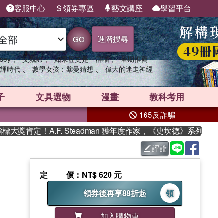
客服中心
領券專區
藝文講座
學習平台
進階搜尋
GO
、
、
、
sey
父親節
如果歷史是一群喵
暑期推薦
、
、
輝時代
數學女孩：黎曼猜想
偉大的迷走神經
子
文具選物
漫畫
教科考用
165反詐騙
肯定！A.F. Steadman 獲年度作家，《史坎德》系列帶你踏
評論
定價
：NT$ 620 元
領券後再享88折起
領
加入購物車