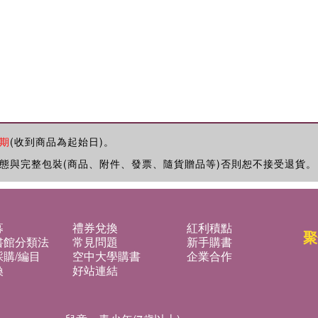
期
(收到商品為起始日)。
態與完整包裝(商品、附件、發票、隨貨贈品等)否則恕不接受退貨。
募
禮券兌換
紅利積點
聚
書館分類法
常見問題
新手購書
購/編目
空中大學購書
企業合作
換
好站連結