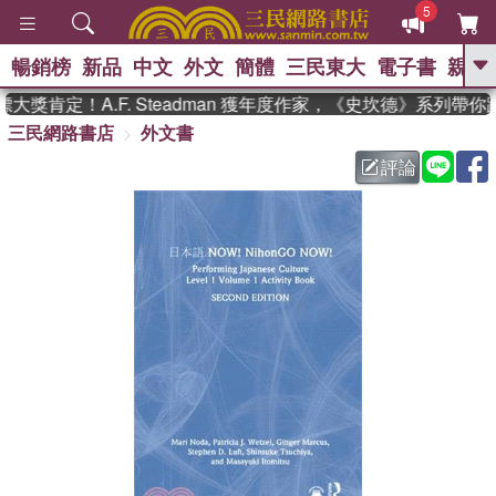
5
暢銷榜
新品
中文
外文
簡體
三民東大
電子書
親子
GO
獎肯定！A.F. Steadman 獲年度作家，《史坎德》系列帶你
三民網路書店
外文書
、
熱搜：
東野圭吾
高希均教授回憶錄
、
、
、
The Odyssey
父親節
如果歷
評論
、
、
史是一群喵
暑期推薦
國際布克
、
、
獎 臺灣漫遊錄
方念華
台灣的李
、
、
登輝時代
數學女孩：黎曼猜想
偉大的迷走神經