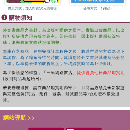
such as the first year of college Japanese, to their
優惠方式：
加入即送50元購書金
優惠方式：
19折起
students'' needs. They focus on language and modeled
購物須知
behavior, providing opportunities for learners to acquire
language through performance templates. Online
外文書商品之書封，為出版社提供之樣本。實際出貨商品，以出
resources provide additional support for both students and
版社所提供之現有版本為主。部份書籍，因出版社供應狀況特
instructors. Audio files, videos, supplementary exercises,
殊，匯率將依實際狀況做調整。
and a teachers'' manual are available at
https://nihongonow.byu.edu/.
This new edition includes
無庫存之商品，在您完成訂單程序之後，將以空運的方式為你下
additional Performance Practices and Tryouts, and QR
單調貨。為了縮短等待的時間，建議您將外文書與其他商品分開
下單，以獲得最快的取貨速度，平均調貨時間為1~2個月。
codes to access the audio materials.
為了保護您的權益，「三民網路書店」
提供會員七日商品鑑賞期
(收到商品為起始日)。
NihonGO NOW! Level 1 Volume 1 Activity Book
provides
a wealth of communicative exercises and assessment
若要辦理退貨，請在商品鑑賞期內寄回，且商品必須是全新狀態
tools for students working through the first semester of the
與完整包裝(商品、附件、發票、隨貨贈品等)否則恕不接受退
貨。
NihonGO NOW!
course.
網站導航 >>