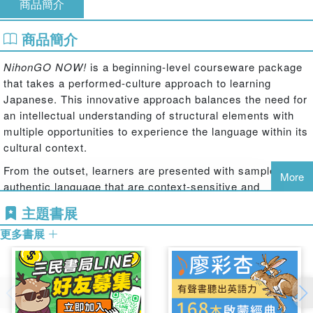
商品簡介
商品簡介
NihonGO NOW!
is a beginning-level courseware package
that takes a performed-culture approach to learning
Japanese. This innovative approach balances the need for
an intellectual understanding of structural elements with
multiple opportunities to experience the language within its
cultural context.
From the outset, learners are presented with samples of
More
authentic language that are context-sensitive and
culturally coherent. Instructional time is used primarily to
主題書展
rehearse interactions that learners of Japanese are likely
更多書展
to encounter in the future, whether they involve speaking,
listening, writing, or reading.
Level 1 comprises two textbooks with accompanying
activity books. These four books in combination with audio
files allow instructors to adapt a beginning-level course,