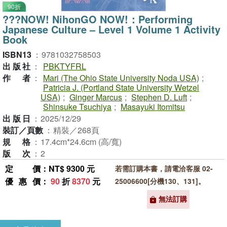
90折
???NOW! NihonGO NOW!：Performing
Japanese Culture – Level 1 Volume 1 Activity
Book
ISBN13
：
9781032758503
出版社
：
PBKTYFRL
作者
：
Mari (The Ohio State University Noda USA)
;
Patricia J. (Portland State University Wetzel
USA)
;
Ginger Marcus
;
Stephen D. Luft
;
Shinsuke Tsuchiya
;
Masayuki Itomitsu
出版日
：
2025/12/29
裝訂／頁數
：
精裝／268頁
規格
：
17.4cm*24.6cm (高/寬)
版次
：
2
定價
：NT$ 9300 元
若需訂購本書，請電洽客服 02-
優惠價
：
90
折
8370
元
25006600[分機130、131]。
無法訂購