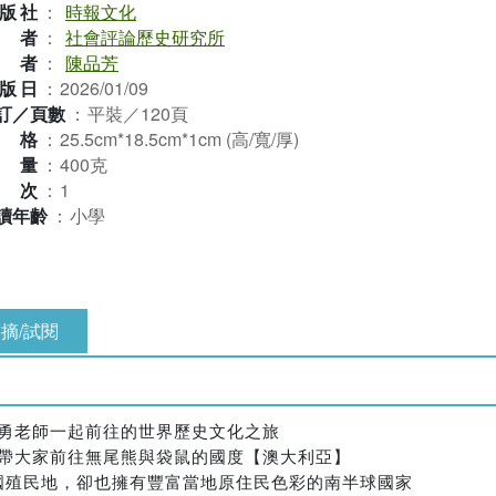
版社
：
時報文化
作者
：
社會評論歷史研究所
譯者
：
陳品芳
版日
：
2026/01/09
訂／頁數
：
平裝／120頁
規格
：
25.5cm*18.5cm*1cm (高/寬/厚)
重量
：
400克
版次
：
1
讀年齡
：
小學
摘/試閱
勇老師一起前往的世界歷史文化之旅
帶大家前往無尾熊與袋鼠的國度【澳大利亞】
國殖民地，卻也擁有豐富當地原住民色彩的南半球國家