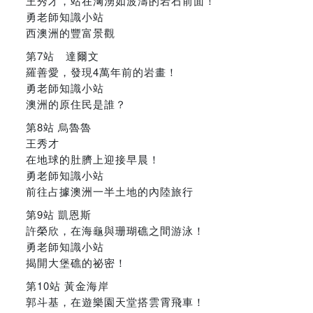
王秀才，站在洶湧如波濤的岩石前面！
勇老師知識小站
西澳洲的豐富景觀
第7站 達爾文
羅善愛，發現4萬年前的岩畫！
勇老師知識小站
澳洲的原住民是誰？
第8站 烏魯魯
王秀才
在地球的肚臍上迎接早晨！
勇老師知識小站
前往占據澳洲一半土地的內陸旅行
第9站 凱恩斯
許榮欣，在海龜與珊瑚礁之間游泳！
勇老師知識小站
揭開大堡礁的祕密！
第10站 黃金海岸
郭斗基，在遊樂園天堂搭雲霄飛車！