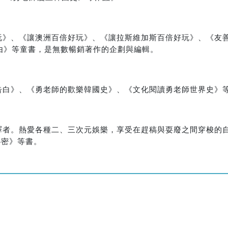
玩》、《讓澳洲百倍好玩》、《讓拉斯維加斯百倍好玩》、《友
由》等童書，是無數暢銷著作的企劃與編輯。
告白》、《勇老師的歡樂韓國史》、《文化閱讀勇老師世界史》
譯者。熱愛各種二、三次元娛樂，享受在趕稿與耍廢之間穿梭的
秘密》等書。