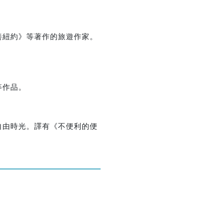
優惠方式：
熱賣中
善紐約》等著作的旅遊作家。
等作品。
優惠方式：
75折
自由時光。譯有《不便利的便
優惠方式：
熱賣中