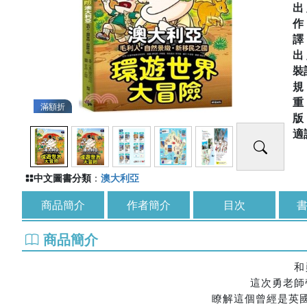
出
出
裝
滿額折
適
中文圖書分類
：
澳大利亞
商品簡介
作者簡介
目次
書
商品簡介
和
這次勇老師
瞭解這個曾經是英