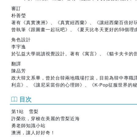
審訂
朴善瑩
著有《真實澳洲》、《真實紐西蘭》、《讓紐西蘭百倍好
曾執筆《跟圖畫一起玩吧》、《夏天比冬天更好的59個理
角色設計
李宇逸
於弘益大學就讀視覺設計。著有《寓言》、《貓卡夫卡的
翻譯
陳品芳
政大韓文系畢，曾於台韓兩地職場打滾，目前為韓中專職
利店》、《讓尼采當你的心理師》、《K-Pop征服世界的
目次
第1站 雪梨
許榮欣，穿梭在美麗的雪梨近海
勇老師知識小站
澳洲，讓人好好奇！