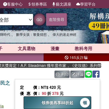
客服中心
領券專區
藝文講座
學習平台
進階搜尋
GO
、
、
、
sey
父親節
如果歷史是一群喵
暑期推薦
、
、
輝時代
數學女孩：黎曼猜想
偉大的迷走神經
子
文具選物
漫畫
教科考用
165反詐騙
.F. Steadman 獲年度作家，《史坎德》系列帶你踏上熱血奇
列印
評論
移民之
定價
：NT$ 420 元
優惠價
：
90
折
378
元
領券後再享88折起
領
lia