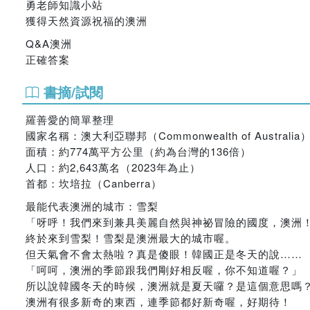
勇老師知識小站
獲得天然資源祝福的澳洲
Q&A澳洲
正確答案
書摘/試閱
羅善愛的簡單整理
國家名稱：澳大利亞聯邦（Commonwealth of Australia
面積：約774萬平方公里（約為台灣的136倍）
人口：約2,643萬名（2023年為止）
首都：坎培拉（Canberra）
最能代表澳洲的城市：雪梨
「呀呼！我們來到兼具美麗自然與神祕冒險的國度，澳洲
終於來到雪梨！雪梨是澳洲最大的城市喔。
但天氣會不會太熱啦？真是傻眼！韓國正是冬天的說……
「呵呵，澳洲的季節跟我們剛好相反喔，你不知道喔？」
所以說韓國冬天的時候，澳洲就是夏天囉？是這個意思嗎
澳洲有很多新奇的東西，連季節都好新奇喔，好期待！