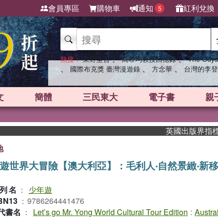
會員專區
購物車
通知
紅利兌換
5
、
、
熱搜：
東野圭吾
高希均教授回憶錄
The Odys
、
、
、
國際布克獎 臺灣漫遊錄
方念華
台灣的李登
文
簡體
三民東大
電子書
親
英國出版界指標大獎肯定！A
地
遊世界大冒險【澳大利亞】：毛利人‧自然景緻‧新
列名
：
少年遊
BN13
：
9786264441476
代書名
：
Let’s go Mr. Yong World Cultural Tour Edition
:
Austra