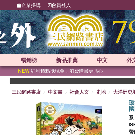
企業採購
會員登入
暢銷榜
新品
推薦
中文
外
NEW
紅利積點抵現金，消費購書更貼心
三民網路書店
中文書
社會人文
史地
大洋洲史
環
國
系
IS
替