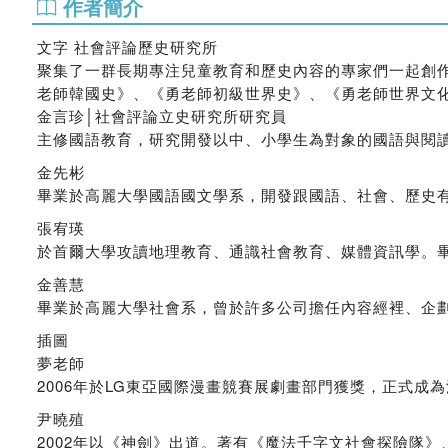
作者簡介
文字 社會評論歷史研究所
聚集了一群長期專注兒童教育和歷史內容的專家們一起創
老師韓國史》、《勇老師初級世界史》、《勇老師世界文
金言珍│社會評論立史研究所研究員
主修國語教育，研究開發以中、小學生為對象的國語與閱
金先彬
畢業於高麗大學國語國文學系，開發跟國語、社會、歷史
張宥瑛
於首爾大學攻讀地理教育、通識社會教育、媒體資訊學。
金善慧
畢業於高麗大學社會系，曾於許多公司擔任內容經裡、企
插圖
夢老師
2006年於LG東亞國際漫畫競賽展劇畫部門獲獎，正式
尹曉殖
2002年以《神劍》出道。著有《魔法千字文社會探險隊