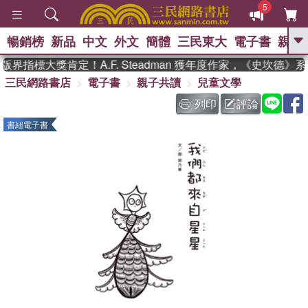
5
暢銷榜
新品
中文
外文
簡體
三民東大
電子書
親子
GO
界指標大獎肯定！A.F. Steadman 獲年度作家，《史坎德》
三民網路書店
電子書
親子共讀
兒童文學
、
、
熱搜：
東野圭吾
The Odyssey
、
、
父親節
如果歷史是一群喵
暑期
列印
評論
、
、
推薦
國際布克獎 臺灣漫遊錄
方
書紐電子書
、
、
念華
台灣的李登輝時代
數學女
、
孩：黎曼猜想
偉大的迷走神經