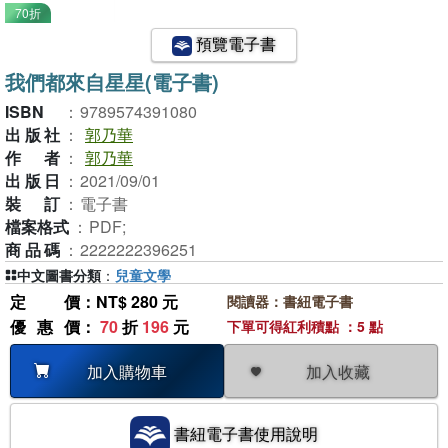
70折
預覽電子書
我們都來自星星(電子書)
ISBN
：
9789574391080
出版社
：
郭乃華
作者
：
郭乃華
出版日
：
2021/09/01
裝訂
：
電子書
檔案格式
：
PDF;
商品碼
：
2222222396251
中文圖書分類
：
兒童文學
定價
：NT$ 280 元
閱讀器：書紐電子書
優惠價
：
70
折
196
元
下單可得紅利積點 ：5 點
加入收藏
加入購物車
書紐電子書使用說明