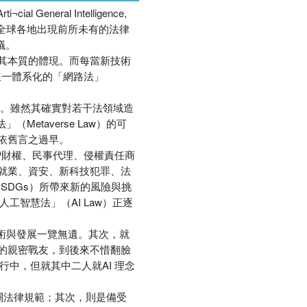
neral Intelligence,
得全球各地出現前所未有的法律
優惠方式：
熱賣中
議。
其本質的體現。而每當新技術
立一體系化的「網路法」
構想。雖然其確實對若干法領域造
etaverse Law）的可
依舊言之過早。
智財權、民事代理、侵權責任商
就業、資安、新科技犯罪、法
SDGs）所帶來新的風險與挑
智慧法」（AI Law）正逐
的技術與發展一覽無遺。其次，就
之前的親密戰友，到後來不惜翻臉
中，但就其中二人就AI 理念
相關法律規範；其次，則是備受