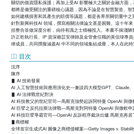
關切的個資隱私保護；再加上受AI 影響極大之關於金融方面
都將是備受關注的重磅核心議題，因為不論是在智慧製造、智
如何建構損害和其產生的賠償等議題，都是各界所關切重中之重
針對新興科技AI 領域，撰寫相關法律論文甚是困難。這十年
括整合並做深度分析，尙待有識之士積極投入。本書不揣淺陋集
許正乾執行長、IP 資深賴苡安律師及金管會任職的黃信瑋專
律成員，共同撰擬涵蓋AI 中不同的領域集結成冊，本人在此
目次
沈序
陳序
▋ AI 技術發展
AI 人工智慧技術與應用演化史―兼談四大模型GPT、Claude、L
▋ AI 法律戰世紀對決
AI 科技教父的世紀官司―馬斯克強勢起訴阿特曼 OpenAI 與
AI 巨擘之反托拉斯法律戰―馬斯克對阿特曼 OpenAI 與微
AI 科技巨擘爭霸官司―OpenAI 反訴程序裁決出爐 馬斯克再
▋商標權
全球首宗生成式AI 圖像之商標侵權案―Getty Images v. Stabi