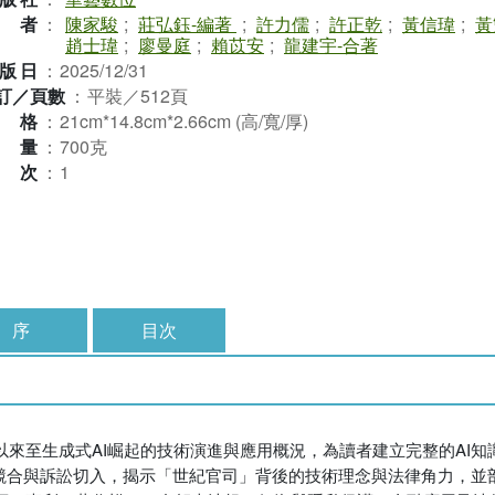
作者
：
陳家駿
;
莊弘鈺-編著
;
許力儒
;
許正乾
;
黃信瑋
;
黃
趙士瑋
;
廖曼庭
;
賴苡安
;
龍建宇-合著
版日
：
2025/12/31
訂／頁數
：
平裝／512頁
規格
：
21cm*14.8cm*2.66cm (高/寬/厚)
重量
：
700克
版次
：
1
序
目次
來至生成式AI崛起的技術演進與應用概況，為讀者建立完整的AI知
之間的競合與訴訟切入，揭示「世紀官司」背後的技術理念與法律角力，