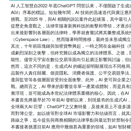
AI 人工智慧自2022 年底ChatGPT 問世以來，不僅開啟了生成式AI（G
AGI）序幕的標誌。短短幾年間，AI 技術的迅速迭代與廣
挑戰。至2025 年，與AI 相關的訴訟案件此起彼落，其中最
從歷史角度觀之，法律常隨著新興科技的衝擊和帶領，才逐步
出來後影響到各層面的法律時，學界就會嘗試將其彙整成系統性
（Cyberspace Law）。然而隨著時間推移，最終並未形成
其次，十年前區塊鏈與加密貨幣興起，一時之間在金融科技（FinT
成劇烈深刻之衝擊，但終究難以成為獨立的法律體系。之後，隨著We
能性。儘管元宇宙在數位交易等面向引起廣泛影響與討論，但
然而，這次不同的是，生成式AI 的崛起卻明顯展現出不同格
品製作人責任歸屬、個資隱私、消費者保護、公平交易競爭法
遵與監管等各個層面皆受到全面衝擊。此外，AI 更可與企業
戰。總而言之，AI 帶來的影響並非單一產業或體制，而是具有
漸浮現，並可能成為本世紀法律體系重構的核心。因此，在A
本書首先將最早於70 年前AI 發軔以來，到現最夯的生成式A
全球兩大AI 巨擘：ChatGPT之父奧特曼，及後來居上不遑
而對簿公堂。如以彼等對全球AI 市場影響力和估値而言，就
路線之爭，迄今提告與商務相關的法律爭點與最近對於禁制令
本書接著挑選目前AI 應用中幾個甚為重要的領域，如AI 智