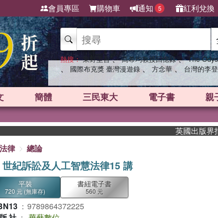
會員專區
購物車
通知
紅利兌換
5
、
、
熱搜：
東野圭吾
高希均教授回憶錄
The Odys
、
、
、
國際布克獎 臺灣漫遊錄
方念華
台灣的李登
文
簡體
三民東大
電子書
親
英國出版界指標大獎肯定
法律
總論
I 世紀訴訟及人工智慧法律15 講
平裝
書紐電子書
720 元
(無庫存)
560 元
BN13
：
9789864372225
版社
：
華藝數位