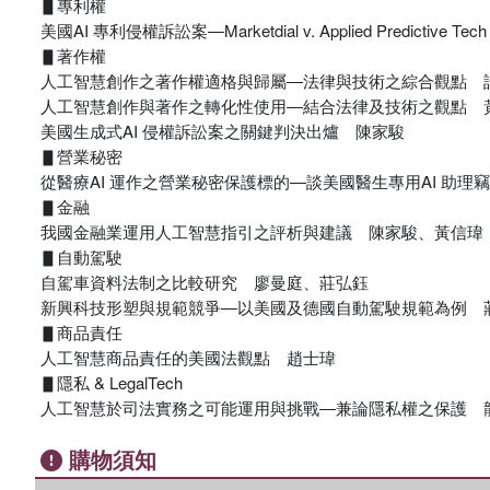
▋專利權
美國AI 專利侵權訴訟案―Marketdial v. Applied Predictive T
▋著作權
人工智慧創作之著作權適格與歸屬―法律與技術之綜合觀點 
人工智慧創作與著作之轉化性使用―結合法律及技術之觀點 
美國生成式AI 侵權訴訟案之關鍵判決出爐 陳家駿
▋營業秘密
從醫療AI 運作之營業秘密保護標的―談美國醫生專用AI 助
▋金融
我國金融業運用人工智慧指引之評析與建議 陳家駿、黃信瑋
▋自動駕駛
自駕車資料法制之比較研究 廖曼庭、莊弘鈺
新興科技形塑與規範競爭―以美國及德國自動駕駛規範為例 
▋商品責任
人工智慧商品責任的美國法觀點 趙士瑋
▋隱私 & LegalTech
人工智慧於司法實務之可能運用與挑戰―兼論隱私權之保護 
購物須知