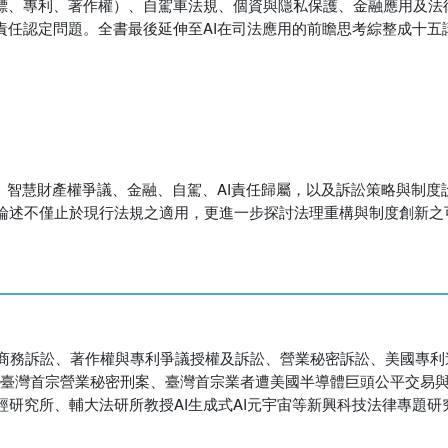
商標、專利、著作權）、自駕車法規、個資與隱私保護、金融應用及法
責任認定問題。全書最後延伸至AI在司法應用的前瞻思考綜整成十五
訟、智慧財產權爭議、金融、自駕、AI責任歸屬，以及訴訟策略與制
論述不僅止於現行法規之適用，更進一步探討法理重構與制度創新之
際商務訴訟、著作權與專利爭議授權及訴訟、營業秘密訴訟、美國專利
案、臺灣首宗營業秘密刑案、臺灣首宗業者遭美國半導體巨頭公平交易與
研究所、輔大法研所教授AI生成式AI元宇宙等新興科技法律專題研