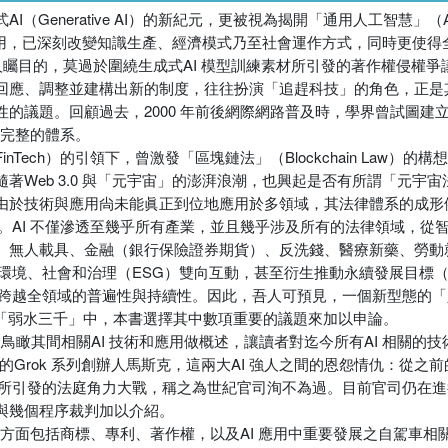
enerative AI）的新紀元，更被視為揭開「通用人工智慧」（Arti¬cial Ge
泛應用，已深刻改變知識生產、經濟模式乃至社會運作方式，同時更使
引人矚目的，莫過於圍繞生成式AI 模型訓練素材所引發的著作權侵權爭
回應、調整並建構出新的制度，往往扮演「追趕科技」的角色，正是
的議題。回顧過去，2000 年前後網際網路普及時，學界曾試圖建
獨立完整的體系。
ech）的引領下，曾激發「區塊鏈法」（Blockchain Law）的
b 3.0 與「元宇宙」的澎湃浪潮，也興起是否有所謂「元宇宙法」（M
由於技術與應用尙未能眞正到位地應用於多領域，其法律體系的成形
局。AI 不僅滲透至幾乎所有產業，並且幾乎涉及所有的法律領域，從
、無人載具、金融（銀行保險證券期貨）、反洗錢、醫療新藥、勞動
之環境、社會和治理（ESG）雙向互動，甚至衍生推動永續發展目標（
跨越全領域的普遍性與持續性。因此，吾人可預見，一個新型態的「人工
I「弱水三千」中，本書選擇其中數項重要的議題來加以申論。
I，鳥瞰其間相關AI 技術和應用做概述，讓讀者對迄今所有AI 相關
多讓的Grok 系列創辦人馬斯克，這兩大AI 強人之間的恩怨情仇：從
其所引發的法庭角力大戰，稱之為世紀官司洵不為過。目前官司仍在進行
與幾個程序裁判加以介紹。
財權方面包括商標、專利、著作權，以及AI 應用中重要發展之自駕車