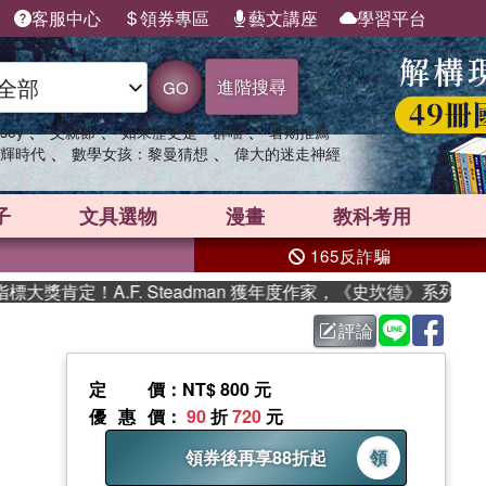
客服中心
領券專區
藝文講座
學習平台
進階搜尋
GO
、
、
、
sey
父親節
如果歷史是一群喵
暑期推薦
、
、
輝時代
數學女孩：黎曼猜想
偉大的迷走神經
子
文具選物
漫畫
教科考用
165反詐騙
！A.F. Steadman 獲年度作家，《史坎德》系列帶你踏上熱
評論
定價
：NT$ 800 元
優惠價
：
90
折
720
元
領券後再享88折起
領