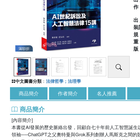
出
裝
滿額折
中文圖書分類
：
法律哲學；法理學
商品簡介
作者簡介
名人推薦
商品簡介
[內容簡介]
本書從AI發展的歷史脈絡出發，回顧自七十年前人工智慧誕生以
領袖──ChatGPT之父奧特曼與Grok系列創辦人馬斯克