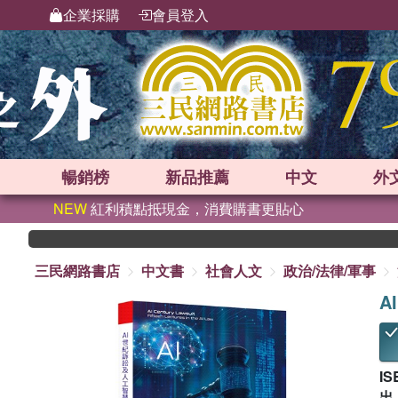
企業採購
會員登入
暢銷榜
新品
推薦
中文
外
NEW
紅利積點抵現金，消費購書更貼心
三民網路書店
中文書
社會人文
政治/法律/軍事
A
IS
出