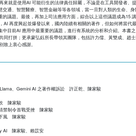
，再來就是使用AI 可能衍生的法律責任歸屬，不論是在工具開發者、
慧交通、智慧醫療、智慧金融等等各領域，當一旦對人類的生命、身
的議題。最後，再加上司法應用方面，綜合以上這些議題成為15 
來，AI 再度興起並爆發以來，國內陸續有相關的著作，但如何將當代
中目前AI 應用中最重要的議題，進行有系統的分析和介紹。本書
員共同打拼；更承蒙弘鈺所長帶領其團隊，包括許力儒、黃雙成、趙
特別致上衷心感謝。
lama、Gemini AI 之著作權訴訟 許正乾、陳家駿
微軟 陳家駿
軟申請禁制令首戰受挫 陳家駿
居下風 陳家駿
lity AI 陳家駿、賴苡安