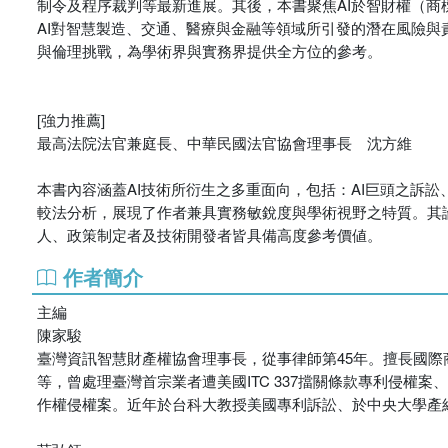
制令及程序裁判等最新進展。其後，本書聚焦AI於智財權（
AI對智慧製造、交通、醫療與金融等領域所引發的潛在風險與
與倫理挑戰，為學術界與實務界提供全方位的參考。
[強力推薦]
最高法院法官兼庭長、中華民國法官協會理事長 沈方維
本書內容涵蓋AI技術所衍生之多重面向，包括：AI巨頭之訴
較法分析，展現了作者兼具實務敏銳度與學術視野之特質。其
人、政策制定者及技術開發者皆具備高度參考價値。
作者簡介
主編
陳家駿
臺灣資訊智慧財產權協會理事長，從事律師第45年。擅長國
等，曾處理臺灣首宗業者遭美國ITC 337擋關條款專利侵權
作權侵權案。近年於台科大教授美國專利訴訟、於中央大學產經