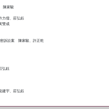
ech 陳家駿
許力儒、莊弘鈺
黃雙成
理竊密訴訟案 陳家駿、許正乾
莊弘鈺
龍建宇、莊弘鈺