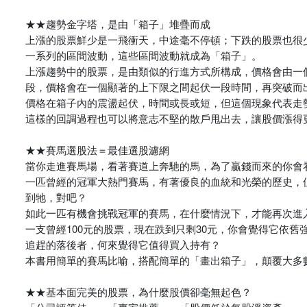
★★趨勢金字塔，是由「箱子」堆疊而成
上漲的股票鮮少是一飛衝天，中途毫不停頓；下跌的股票也很
一系列的區間波動，這些區間波動就成為「箱子」。
上漲趨勢中的股票，是由類似的行進方式所構成，價格會由一
段，價格會在一個顯著的上下限之間起伏一段時間，再突破而
價格在箱子內的震盪起伏，時間或長或短，但這個現象代表走
這樣的回調過程也可以將意志不堅的散戶甩出去，讓股價漲得
★★賽馬選股法＝最佳選股濾網
當你走進賽馬場，看著賽道上奔馳的馬，為了贏錢而來的你會
一匹曾經的冠軍大熱門賽馬，有著優良的血統和光榮的歷史，
到牠，對吧？
如此一匹有機會挑戰冠軍的賽馬，在什麼情況下，才能再次進
一支曾經100元的股票，現在跌到只剩30元，你會覺得它依
追趕的落後者，何來覺得它值得買入持有？
本書用簡單的賽馬比喻，搭配簡單的「畫出箱子」，顛覆大多
★★基本面完美的股票，為什麼股價卻毫無起色？