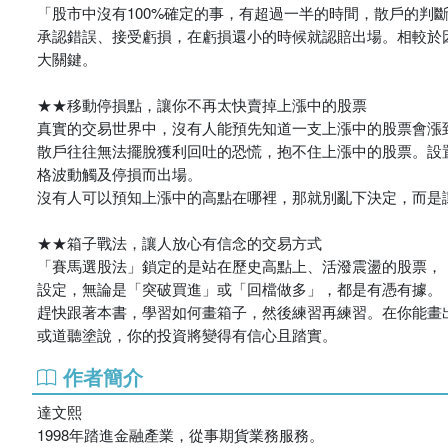
「股市中沒有100%確定的事，有超過一半的時間，散戶的判
承認錯誤、接受虧損，在虧損還小的時候就認賠出場。相較於
大關鍵。
★★移動停損點，讓你不再太快賣掉上漲中的股票
真實的交易世界中，沒有人能預先知道一支上漲中的股票會漲
散戶往往無法擺脫獲利回吐的恐慌，抱不住上漲中的股票。設
格波動觸及停損而出場。
沒有人可以預知上漲中的高點在哪裡，那就別亂下決定，而是
★★箱子戰法，讓人放心有信念的交易方式
「賽馬選股法」鎖定的是站在歷史高點上、活潑震盪的股票，
設定，無論是「突破買進」或「回檔做多」，都是有憑有據。
趕快跟著本書，學習如何畫箱子，然後練習再練習。在你能畫
或道聽塗說，你的投資將變得有信心且踏實。
作者簡介
達文熙
1998年踏進金融產業，從事期貨業務服務。