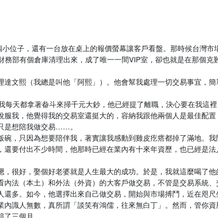
幾個小位子，還有一台放在桌上的報價螢幕讓客戶看盤。那時候台灣市
務部有個倉庫清理出來，成了唯一一間VIP室，卻也就是在那個克難
理達文熙（我總是叫他「阿熙」）。他會幫我處理一切交易事宜，簡
著我每天都拿著畚斗來掃千元大鈔，他已經提了離職，決心要在我這
說服我，他覺得我的交易室還挺大的，容納我跟他兩個人是最佳配置
只是想陪我做交易……。
飯碗，只因為想要陪伴我，著實讓我感動到雞皮疙瘩都掉了滿地。我
，還要付出不少時間，他那時已經在業內有十來年資歷，也已經是法
嗯，很好，娶個好老婆就是人生最大的成功。於是，我就這麼喝了他
看內法（本土）和外法（外資）的大客戶做交易，不管是交易系統、
人還多。如今，他選擇出來自己做交易，開始與市場搏鬥，近在咫尺
業內識人無數，真所謂「談笑有鴻儒，往來無白丁」。然而，管你資
賠了三個月。