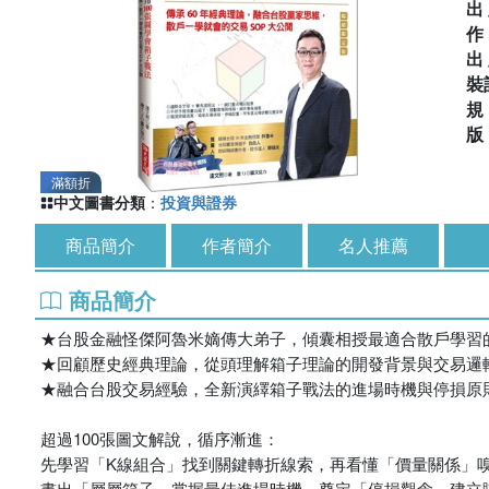
出
出
裝
滿額折
中文圖書分類
：
投資與證券
商品簡介
作者簡介
名人推薦
商品簡介
★台股金融怪傑阿魯米嫡傳大弟子，傾囊相授最適合散戶學習
★回顧歷史經典理論，從頭理解箱子理論的開發背景與交易邏
★融合台股交易經驗，全新演繹箱子戰法的進場時機與停損原
超過100張圖文解說，循序漸進：
先學習「K線組合」找到關鍵轉折線索，再看懂「價量關係」
畫出「層層箱子」掌握最佳進場時機，奠定「停損觀念」建立