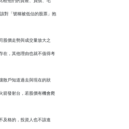
比較他們的資產、負債、毛
不該對「號稱被低估的股票」抱
優惠方式：
75折
司股價走勢與成交量放大之
存在，其他理由也就不值得考
優惠方式：
熱賣中
讓散戶知道過去與現在的狀
火箭發射台，若股價有機會爬
不及格的，投資人也不該進
優惠方式：
熱賣中