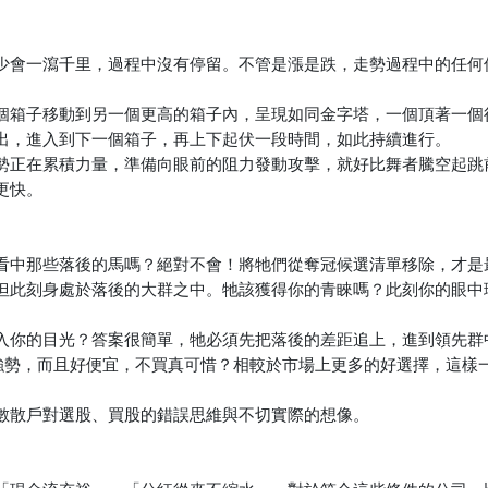
少會一瀉千里，過程中沒有停留。不管是漲是跌，走勢過程中的任何
個箱子移動到另一個更高的箱子內，呈現如同金字塔，一個頂著一個
出，進入到下一個箱子，再上下起伏一段時間，如此持續進行。
勢正在累積力量，準備向眼前的阻力發動攻擊，就好比舞者騰空起跳
更快。
看中那些落後的馬嗎？絕對不會！將牠們從奪冠候選清單移除，才是
但此刻身處於落後的大群之中。牠該獲得你的青睞嗎？此刻你的眼中
入你的目光？答案很簡單，牠必須先把落後的差距追上，進到領先群
舊強勢，而且好便宜，不買真可惜？相較於市場上更多的好選擇，這樣
數散戶對選股、買股的錯誤思維與不切實際的想像。