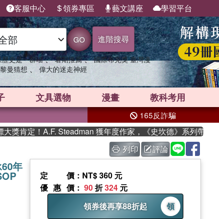
客服中心
領券專區
藝文講座
學習平台
進階搜尋
GO
、
、
果歷史是一群喵
暑期推薦
國際布克獎 臺灣漫
、
黎曼猜想
偉大的迷走神經
子
文具選物
漫畫
教科考用
165反詐騙
F. Steadman 獲年度作家，《史坎德》系列帶你踏上熱血奇
列印
評論
60年
OP
定價
：NT$ 360 元
優惠價
：
90
折
324
元
領券後再享88折起
領