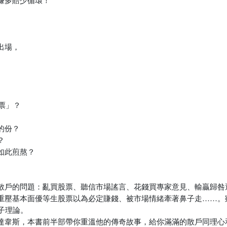
出場，
票」？
的份？
？
如此煎熬？
散戶的問題：亂買股票、聽信市場謠言、花錢買專家意見、輸贏歸咎
重壓基本面優等生股票以為必定賺錢、被市場情緒牽著鼻子走……。
子理論。
達韋斯，本書前半部帶你重溫他的傳奇故事，給你滿滿的散戶同理心