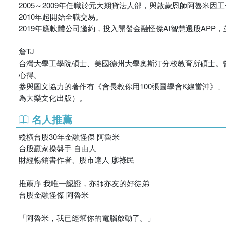
2005～2009年任職於元大期貨法人部，與啟蒙恩師阿魯米因
2010年起開始全職交易。
2019年應軟體公司邀約，投入開發金融怪傑AI智慧選股APP
詹TJ
台灣大學工學院碩士、美國德州大學奧斯汀分校教育所碩士。
心得。
參與圖文協力的著作有《會長教你用100張圖學會K線當沖》、
為大樂文化出版）。
名人推薦
縱橫台股30年金融怪傑 阿魯米
台股贏家操盤手 自由人
財經暢銷書作者、股市達人 廖祿民
推薦序 我唯一認證，亦師亦友的好徒弟
台股金融怪傑 阿魯米
「阿魯米，我已經幫你的電腦啟動了。」