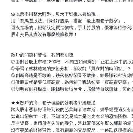
做股票不用整天盯盤，每天下班後只要檢視，
用「賽馬選股法」篩出好股票，搭配「最上層箱子觀察」，
還沒進場的，輕鬆設定買進價格，手上持股的，優雅等待停利
股市交易其實沒有那麼燒腦複雜！
散戶的問題和苦惱，我們都明瞭――
◎面對台股上市櫃1800檔，不知道如何辨別「正在上漲中的股
◎學習了林林總總的技術分析，卻沒能「買在對的時間點」？
◎創新高總是不敢追，跌落低點卻又不敢接，結果賺錢都沒你
◎做股票就是要低買高賣，為何箱子戰法卻要「買高賣更高」
◎明明買到好股票，賺錢時緊張兮兮，賠錢時自我懷疑，何必
★★散戶的痛，箱子理論的發明者都經歷過
踏入股市憑藉好運賺到錢的芭蕾舞者達韋斯，幾乎經歷過所有
繁進出卻白忙一場、不知道交易成本是吃光本金的恐怖怪物、
反省覺察，累積所有失敗的養分，造就流傳60年歷久彌新的箱
沒有專業的財經背景，沒有顯赫的交易資歷，一路跌跌撞撞的