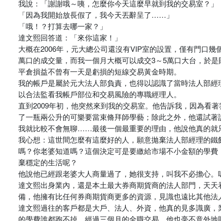
我說：「謝謝哦～咦，怎麼你今天這麼早就到我的交易室？」
「因為我開始放長假了，我今天丟辭呈了……」
「哦！？打算去哪一家？」
達文熙回答道：「來你這家！」
大概在2006年，元大總公司還沒有VIP室的設置，僅有門口
萬口的成交量，而我一個月大概可以成交3～5萬口大台，於是財
平倉損益不曾有一天是虧損的短線交易黃金時期。
我的帳戶是屬於元大法人部負責，也得以認識了當時法人部經
以合法監看我帳戶部位和交易風險的專職經理人。
直到2009年初，他突然來到我的交易室。他告訴我，因為看
了一瓶兩公升的可樂要當束脩拜師學藝；除此之外，他還試著
我就比較不會無聊……最後一個最重要的理由，他說他真的就
我心想：這世間怎麼有這麼好的人，願意拋棄法人部經理的鐵
嗎？你老婆知道嗎？這個決定可是要繳給市場不小金額的學費
棄穩定的生活呢？
他說他已經跟老婆大人商量過了，她很支持，叫我不必擔心。
達文熙出身業內，還是本土最大券商期貨商的法人部門，天天
備，他擁有比任何券商期貨商更多的資源，見識也遠比其他法
達文熙過往的客戶都是大戶、法人、外資，他真的見多識廣，
的學費誰都跑不掉，經過三個月的全職交易，他也毫不意外地