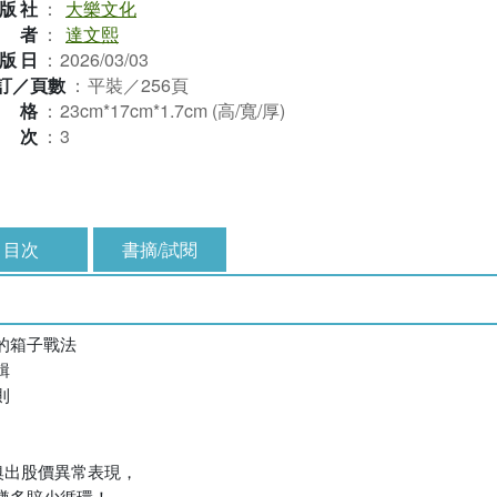
版社
：
大樂文化
作者
：
達文熙
版日
：
2026/03/03
訂／頁數
：
平裝／256頁
規格
：
23cm*17cm*1.7cm (高/寬/厚)
版次
：
3
目次
書摘/試閱
的箱子戰法
輯
則
嗅出股價異常表現，
賺多賠少循環！