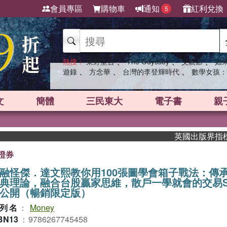
會員專區
購物車
通知
紅利兌換
5
、
、
、
熱搜：
東野圭吾
The Odyssey
父親節
如
、
、
、
遊錄
方念華
台灣的李登輝時代
數學女孩：
文
簡體
三民東大
電子書
親
英國出版界指標大獎肯定！A.
證券
融怪傑．達文熙教你用100張圖學會箱子戰法：傳承
典理論，融合台股贏家思維，散戶一學就會的交易S
公開（暢銷限定版）
列名
：
Money
BN13
：
9786267745458