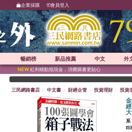
企業採購
會員登入
暢銷榜
新品
推薦
中文
外
NEW
紅利積點抵現金，消費購書更貼心
三民網路書店
中文書
財經企管
投資理財
投資/
金
經
大
系
IS