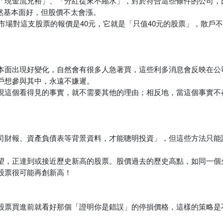
「現金流充裕」、「分紅從來不縮水」，對於符合這些條件的公司，
雖然基本面好，但股價不太會漲。
，市場對這支股票的報價是40元，它就是「只值40元的股票」，散戶
本面出現好變化，自然會有很多人急著買，這些利多消息會反映在公
戶想參與其中，永遠不嫌遲。
現這個看得見的事實，就不需要其他的理由；相反地，當這個事實不
司財報、資產負債表等背景資料，才能聰明投資」，但這些方法只能
望，正達到或接近歷史新高的股票。股價過去的歷史高點，如同一個
股票很可能再創新高！
股票買進前就看好那個「證明你是錯誤」的停損價格，這樣的策略是