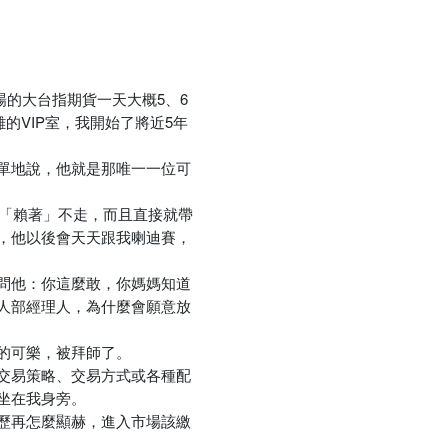
場的大台指期貨一天大概5、6
的VIP室，我開始了將近5年
單地說，他就是那唯一一位可
裡「賴著」不走，而且直接就帶
，他以後會天天跟我喇迪賽，
問他：你這麼敢，你媽媽知道
人部經理人，為什麼會願意放
的可樂，被拜師了。
交易策略、交易方式或各種配
坐在我身旁。
歷再怎麼顯赫，進入市場該繳