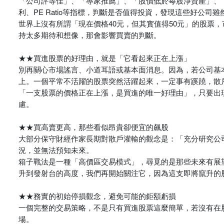
「公司評等佳」、「專家推薦」、「股價低於每股淨資產」、
利、PE Ratio等指標，判斷是否值得投資，發現這些好公司
世界上沒有所謂「現在價格40元，但其實值得50元」的股票
持太多期待和想像，那會影響買賣的判斷。
★★買進股票的好理由，就是「它看起來正在上漲」
別再關心市場謠言、小道耳語或基本面消息。因為，若公司基
上。一個平常不活躍的股票突然活躍起來，一定事有蹊蹺，散
「一支股票的價格正在上漲，是買進的唯一好理由」，只要出
慮。
★★買高賣更高，那些看似昂貴卻便宜的飆股
大部分保守財經作家長期對散戶灌輸的觀念是：「充分研究公
況，並無法預知未來。
箱子戰法是一種「高價區交易模式」，尋覓的是那些未來有展
升到發射台的高度，我們再開始關注它，因為這支即將竄升的
★★務實的初始停損觀念，避免可能的鉅額虧損
一個完整的交易策略，不是只有買進股票這麼簡單，若沒有在
場。