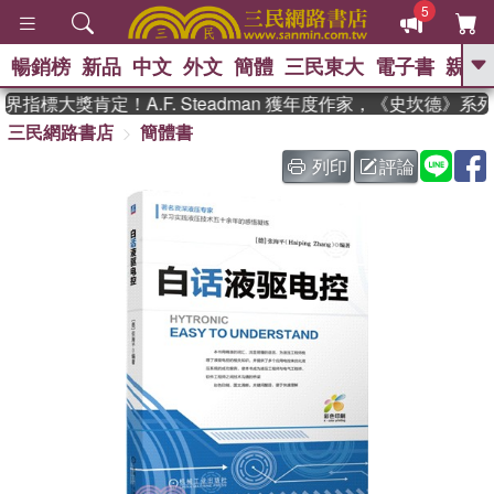
5
暢銷榜
新品
中文
外文
簡體
三民東大
電子書
親子
GO
指標大獎肯定！A.F. Steadman 獲年度作家，《史坎德》系
三民網路書店
簡體書
、
熱搜：
東野圭吾
高希均教授回憶錄
、
、
、
The Odyssey
父親節
如果歷
列印
評論
、
、
史是一群喵
暑期推薦
國際布克
、
、
獎 臺灣漫遊錄
方念華
台灣的李
、
、
登輝時代
數學女孩：黎曼猜想
偉大的迷走神經