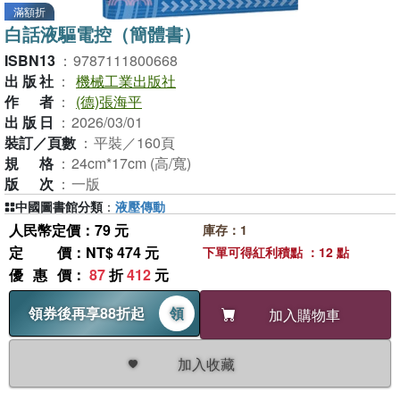
滿額折
白話液驅電控（簡體書）
ISBN13
：
9787111800668
出版社
：
機械工業出版社
作者
：
(德)張海平
出版日
：
2026/03/01
裝訂／頁數
：
平裝／160頁
規格
：
24cm*17cm (高/寬)
版次
：
一版
中國圖書館分類
：
液壓傳動
人民幣定價：79 元
庫存：1
定價
：NT$ 474 元
下單可得紅利積點 ：12 點
優惠價
：
87
折
412
元
領券後再享88折起
領
加入購物車
加入收藏