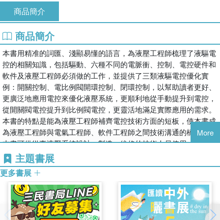
商品簡介
商品簡介
本書用精准的詞匯、淺顯易懂的語言，為液壓工程師梳理了液驅電
控的相關知識，包括驅動、六種不同的電脈衝、控制、電控硬件和
軟件及液壓工程師必須做的工作，並提供了三類液驅電控優化實
例：開關控制、電比例閥開環控制、閉環控制，以幫助讀者更好、
更廣泛地應用電控來優化液壓系統，更順利地從手動提升到電控，
從開關閥電控提升到比例閥電控，更靈活地滿足實際應用的需求。
本書的特點是能為液壓工程師補齊電控技術方面的短板，使本書成
為液壓工程師與電氣工程師、軟件工程師之間技術溝通的橋樑。
More
本書可供從事液壓系統設計、製造、維修的技術人員使用，也可供
大中專師生閱讀。
主題書展
更多書展