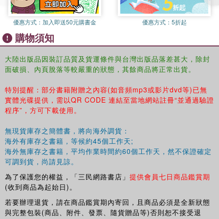
優惠方式：
加入即送50元購書金
優惠方式：
5折起
購物須知
大陸出版品因裝訂品質及貨運條件與台灣出版品落差甚大，除封
面破損、內頁脫落等較嚴重的狀態，其餘商品將正常出貨。
特別提醒：部分書籍附贈之內容(如音頻mp3或影片dvd等)已無
實體光碟提供，需以QR CODE 連結至當地網站註冊“並通過驗證
程序”，方可下載使用。
無現貨庫存之簡體書，將向海外調貨：
海外有庫存之書籍，等候約45個工作天;
海外無庫存之書籍，平均作業時間約60個工作天，然不保證確定
可調到貨，尚請見諒。
為了保護您的權益，「三民網路書店」
提供會員七日商品鑑賞期
(收到商品為起始日)。
若要辦理退貨，請在商品鑑賞期內寄回，且商品必須是全新狀態
與完整包裝(商品、附件、發票、隨貨贈品等)否則恕不接受退