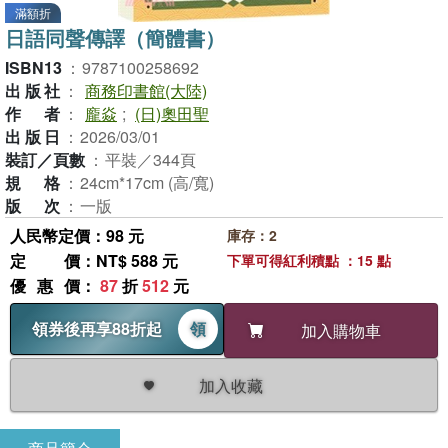
滿額折
日語同聲傳譯（簡體書）
ISBN13
：
9787100258692
出版社
：
商務印書館(大陸)
作者
：
龐焱
;
(日)奧田聖
出版日
：
2026/03/01
裝訂／頁數
：
平裝／344頁
規格
：
24cm*17cm (高/寬)
版次
：
一版
人民幣定價：98 元
庫存：2
定價
：NT$ 588 元
下單可得紅利積點 ：15 點
優惠價
：
87
折
512
元
領券後再享88折起
領
加入購物車
加入收藏