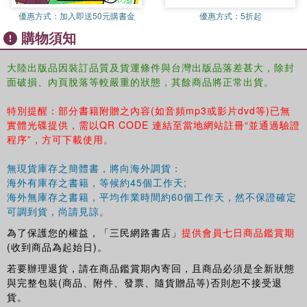
優惠方式：
加入即送50元購書金
優惠方式：
5折起
購物須知
大陸出版品因裝訂品質及貨運條件與台灣出版品落差甚大，除封
面破損、內頁脫落等較嚴重的狀態，其餘商品將正常出貨。
特別提醒：部分書籍附贈之內容(如音頻mp3或影片dvd等)已無
實體光碟提供，需以QR CODE 連結至當地網站註冊“並通過驗證
程序”，方可下載使用。
無現貨庫存之簡體書，將向海外調貨：
海外有庫存之書籍，等候約45個工作天;
海外無庫存之書籍，平均作業時間約60個工作天，然不保證確定
可調到貨，尚請見諒。
為了保護您的權益，「三民網路書店」
提供會員七日商品鑑賞期
(收到商品為起始日)。
若要辦理退貨，請在商品鑑賞期內寄回，且商品必須是全新狀態
與完整包裝(商品、附件、發票、隨貨贈品等)否則恕不接受退
貨。