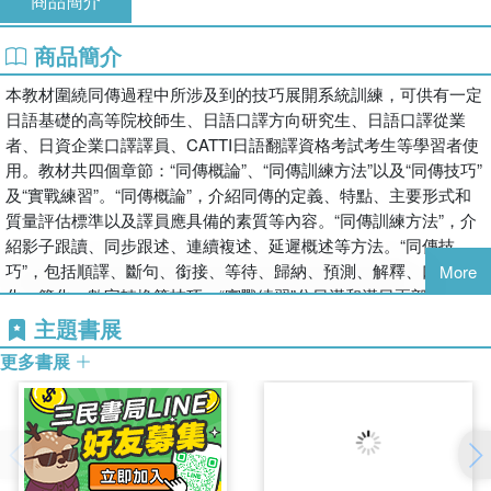
商品簡介
商品簡介
本教材圍繞同傳過程中所涉及到的技巧展開系統訓練，可供有一定
日語基礎的高等院校師生、日語口譯方向研究生、日語口譯從業
者、日資企業口譯譯員、CATTI日語翻譯資格考試考生等學習者使
用。教材共四個章節：“同傳概論”、“同傳訓練方法”以及“同傳技巧”
及“實戰練習”。“同傳概論”，介紹同傳的定義、特點、主要形式和
質量評估標準以及譯員應具備的素質等內容。“同傳訓練方法”，介
紹影子跟讀、同步跟述、連續複述、延遲概述等方法。“同傳技
巧”，包括順譯、斷句、銜接、等待、歸納、預測、解釋、口語
More
化、簡化、數字轉換等技巧。“實戰練習”分日漢和漢日兩部分。每
課均設“同傳練習”，分為課堂練習和課後練習，課堂練習圍繞對每
主題書展
課書所介紹的同傳技巧和內容為中心展開，目的是讓學生熟練掌握
更多書展
和熟練各課內容；課後練習的目的是鞏固學生對所學習技能的掌
握，練習選用較為熱門和使用頻率較高的專題材料，同傳實踐採用
的是筆者在口譯實踐中所採集的真實會議語料，具有較高的真實性
和實操性。