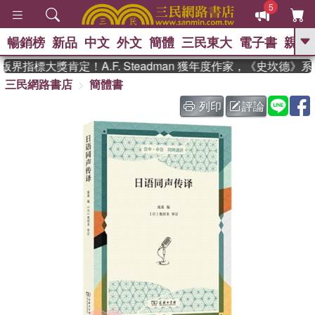
5
暢銷榜
新品
中文
外文
簡體
三民東大
電子書
親子
GO
界指標大獎肯定！A.F. Steadman 獲年度作家，《史坎德》
三民網路書店
簡體書
、
、
熱搜：
東野圭吾
The Odyssey
、
、
父親節
如果歷史是一群喵
暑期
列印
評論
、
、
推薦
國際布克獎 臺灣漫遊錄
方
、
、
念華
台灣的李登輝時代
數學女
、
孩：黎曼猜想
偉大的迷走神經