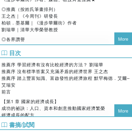
記者協會（D.C. Society of Professional Journalists）頒發「底線
和出口，其中消費支出是最大的引擎。
獎」（Dateline Award）。
◎推薦（按姓氏筆畫排列）
●不準的經濟指標預測，比完全沒有預測好
他也是活躍於媒體界的評論員，經常受邀擔任CNBC、美國國家公
王之杰｜《今周刊》研發長
經濟數據並不完美，但並非造假或偏誤。股價、殖利率曲線和
共廣播電台（NPR）及公共廣播電視公司（PBS）的特約評論嘉
柏頓．墨基爾｜《漫步華爾街》作者
商品價格都是好用的指標，但會發出很多錯誤訊號。
賓。
劉瑞華｜清華大學榮譽教授
著作除本書外，還有《安全感的迷思：為什麼追求安全反而更危
●全世界如同一部提款機有好有壞
More
◎各界讚譽
險？》（Foolproof: Why Safety Can Be Dangerous and How
全球資本市場讓投資人能分散投資組合，借款人可選擇不同的
Danger Makes Us Safe，暫譯）。
「本書雖然輕薄短小，但力量十足。」
資金來源。但正如搭飛機旅行會傳播病毒，資本市場可能受遙
目次
──《邁阿密先鋒報》
遠國家事件重創。
譯者／呂佩憶
推薦序 學習經濟有沒有比較經濟的方法？ 劉瑞華
「篇幅短卻資訊豐富，絕不無聊，還經常很幽默。非常容易閱
●聰明解讀聯準會FOMC會議訊息
加州州立大學富勒頓分校口語傳播碩士，專職英法文翻譯，領有多
推薦序 沒有標準答案又充滿矛盾的經濟世界 王之杰
讀，在一趟飛機旅程中就能消化。」
主席發言最重要；鷹∕鴿派理事最不重要；能影響主席或在主席
張金融證照，曾任財經新聞編譯、券商研究報告翻譯。譯有多本財
推薦序 踏上豐富知識、富啟發性的經濟旅程 默罕梅德．艾爾–
──川特．哈姆，
爭取支持時，容易被說服的理事，需密切留意。
經商管書籍，以及多部歐美電影、電視影集和紀錄片。
艾瑞安
《基督教科學箴言報》線上版
搞懂總經最基本的15個思維觀點，是時候讓葉偉平帶領我們踏
前言
「本書能夠成功以『更經濟』的方式解釋經濟學，應歸功於作
上一段兼具豐富與副啟發性的經濟旅程了。
【第1 章 國家的經濟成長】
者的知識與寫作能力，這令我非常佩服。」
（本書為《財經議題即戰力》《經濟成長，為什麼我的荷包都
成功的祕訣：人口、資本和創意推動國家經濟繁榮
──劉瑞華，清華大學榮譽教授
More
沒漲？》的增修版）
經濟成長的配方
「精選數據資料，文字描述平易近人，巧妙地融合了關鍵的經
人口成長
◎本書特色
書摘/試閱
濟史內容卻不會感覺像回到枯燥的經濟學教室……是一本培養
加上資本
1. 15年長銷全球經典有理由，最佳總體經濟學讀本