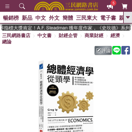
5
暢銷榜
新品
中文
外文
簡體
三民東大
電子書
親子
GO
標大獎肯定！A.F. Steadman 獲年度作家，《史坎德》系列
三民網路書店
中文書
財經企管
商業財經
經濟
、
熱搜：
東野圭吾
高希均教授回憶錄
總論
、
、
、
The Odyssey
父親節
如果歷
、
、
史是一群喵
暑期推薦
國際布克
評論
、
、
獎 臺灣漫遊錄
方念華
台灣的李
、
、
登輝時代
數學女孩：黎曼猜想
偉大的迷走神經