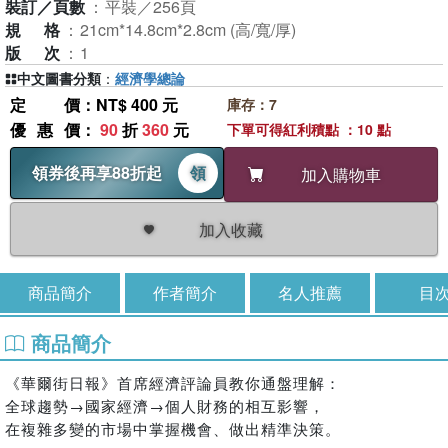
裝訂／頁數
：
平裝／256頁
規格
：
21cm*14.8cm*2.8cm (高/寬/厚)
版次
：
1
中文圖書分類
：
經濟學總論
定價
：NT$ 400 元
庫存：7
優惠價
：
90
折
360
元
下單可得紅利積點 ：10 點
領券後再享88折起
領
加入購物車
加入收藏
商品簡介
作者簡介
名人推薦
目
商品簡介
《華爾街日報》首席經濟評論員教你通盤理解：
全球趨勢→國家經濟→個人財務的相互影響，
在複雜多變的市場中掌握機會、做出精準決策。