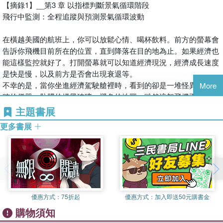
『經濟素養必讀佳作』。」
【摘錄1】__第3 章 以指標判斷景氣循環階段
加入創意
《華爾街日報》首席經濟評論員，擅長將艱澀的經濟學理轉為
──《今日美國》
飛行中監測：全程追蹤與預測景氣循環波動
培養成長的動力
大白話。善用比喻、淺顯易懂、好吸收消化、樂趣無窮。
「這是一本完美指南。讓你不費吹灰之力就能理解經濟運作。
深入解析
2. 15個基礎總經知識，揭示經濟概念與機制如何影響我們
在橫越美國的航班上，你可以放鬆心情、喝杯飲料。前方的螢幕會
葉偉平的才華照亮了過往被術語與深奧公式籠罩的角落。」
美國會步上日本的後塵嗎？
挑選與大眾切身相關的關鍵字：景氣循環、全球化、聯準會、
告訴你飛機目前所在的位置，直到降落在目的地為止。如果經濟也
──羅伯．萊許，
本章摘要
GDP等，只要掌握最關鍵的總經知識，就能看清大局、聰明決
能這樣監控就好了。打開螢幕就可以知道經濟現況，經濟成長速度
加州大學柏克萊分校公共政策名譽教授、前美國前勞工部長
【第2章 景氣循環】
策、活化資產。
是快是慢，以及前方是否會出現衰退等。
「忘了那些磚頭般硬邦邦的教科書吧，好好看看葉偉平寫的這
經濟高空彈跳：景氣循環、衰退、蕭條……一波接一波
不幸的是，當你坐進經濟駕駛艙裡時，看到的卻是一堆怪異和不準
More
本。他寫得真好，非常吸引人。沒有人比他更有資格寫這本書
不同於上一代的景氣循環
確的儀器、骯髒的擋風玻璃、褪色的地圖。雖然這架飛機不完美，
了。」
敲鑼打鼓宣布衰退
但還是有豐富的資訊和工具，讓我們可以追蹤經濟的旅程。
主題書展
──默罕梅德．艾爾–艾瑞安，
當高空彈跳的繩索斷裂
安聯首席經濟顧問
本章摘要
更多書展
◆經濟的四部引擎
「這是一本快速、有趣、易讀的書，你會想隨時擺在手邊參
【第3章 以指標判斷景氣循環階段】
追蹤經濟最常用的方式是觀察四大主要支出類別。如果把經濟比喻
考。內容豐富，幾乎涵蓋你可能會遇到的所有經濟議題。」
飛行中監測：全程追蹤與預測景氣循環波動
成一架飛機，那麼四部引擎分別是：消費、企業、政府和出口。經
──亞當．大衛森，
經濟的四部引擎
濟成長的速度取決於這四部引擎的力量，但這些引擎的大小不同，
NPR經濟新聞節目《金錢星球》共同創辦人
繪製地圖的人
運轉速度也不一樣。
經濟預測使占星術上得了檯面
消費支出是經濟這架飛機上最大的引擎，約占GDP的三分之二。經
「終於有一本經濟學著作既不艱澀乏味，更不會讓你昏昏欲睡
優惠方式：
75折起
優惠方式：
加入即送50元購書金
本章摘要
濟主要由家庭所得帶動，當薪資增加和就業成長時，支出通常會跟
了。葉偉平以清晰易懂又生動有趣的方式，講述這門『沉悶的
購物須知
著上升。消費支出也受財富影響。當房價或股價上漲很多，消費者
科學』，並揭示經濟概念與機制如何影響我們的日常生活。這
【第4章 勞動市場】
會覺得自己比較富有，支出因此變多。一般而言，財富每增加1美