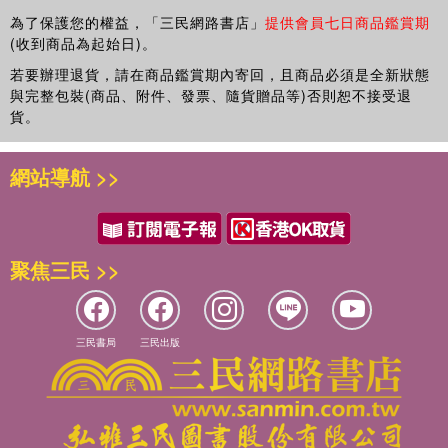
本好書能幫助我們成為成熟且有經濟素養的公民。」
勞工市場的陣痛：就業、失業與薪資
元，當年的支出就會增加4美分。相反地，當房價和股價下跌時，
為了保護您的權益，「三民網路書店」
提供會員七日商品鑑賞期
──柏頓．墨基爾，
賽伊，告訴我這不是真的！
(收到商品為起始日)。
消費者便會減少支出，經濟就會疲軟。
《漫步華爾街》作者
深入就業的培養皿
此外，消費者支出也會受消費信心的短暫影響。消費者愈是擔心未
若要辦理退貨，請在商品鑑賞期內寄回，且商品必須是全新狀態
薪資
來的發展，便愈會減少支出。這聽起來很明顯，對吧？不過有時這
與完整包裝(商品、附件、發票、隨貨贈品等)否則恕不接受退
自然失業率
推薦序
種顯而易見的結論反倒是錯的。美國經濟諮商會（The Conference
貨。
深入解析
學習經濟有沒有比較經濟的方法？
Board）和密西根大學（Michigan University）都在做消費者信心調
未來的就業市場
查，不過若希望能預測消費者實際的消費行為，這些調查並不是很
劉瑞華
本章摘要
網站導航 >>
好的指標。因為2001年9月11日的恐怖攻擊事件，雖然曾嚴重打擊
去年我從擔任教職的清華大學退休，離開36年的經濟學系教學
【第5章 通膨與通縮】
消費者信心，但不久後當汽車公司推出令人垂涎的分期零利率促銷
工作，難免有些依依不捨。回顧自己當初考完大學聯招填寫志
火與冰：通膨與通縮都會危害經濟健康
方案時，消費者又紛紛跳出來買車。
願的時候，其實完全不知道經濟學要學什麼，印象中只從報紙
從香菸到阿茲特克人
消費支出是經濟的「定海神針」，雖然此數值非常大，不過除了房
聚焦三民 >>
上看到過石油危機、物價上漲之類，被指為經濟問題的詞彙。
都是貨幣供給的錯
屋和汽車等金額較高的支出項目外，不會每季大幅波動。勞工薪資
我就在填上志願順序的那一刻，竟然就決定了自己接下來大半
故事的另一面：注意缺口和你的心思
和社會保險給付相當穩定，消費者會嘗試每個月花同樣的金額在食
生的學業、職業，乃至生活。
比通膨更糟
品雜貨、教育和醫療保險費上。
進入大學開始學習經濟學之後，我唸得並不順利，很大的原因
人民的選擇
雖然住房屬於消費支出，但和其他的消費支出項目大不相同。住房
三民書局
三民出版
是那些邊際效用、需求曲線，完全競爭市場等等名詞和我以為
深入解析
占GDP的比例其實很小，卻向來波動最劇烈。長期而言，住房受人
的經濟問題看起來沒什麼關係。好在我熬過了那段疑惑、困擾
本章摘要
口結構的影響，如人口數、家庭大小、移民、度假用的別墅需求。
的階段，最後還讓我甘願後來大半輩子追求與傳授經濟學的知
但因為買房是很大的支出，而且對利率非常敏感，所以當利率上揚
【第6章 全球化與貿易】
識。當我教書的時候，經常用自己的例子鼓勵學生，安慰學習
或消費者失業時，首先選擇
無論我們是否準備好，全球化的賽局已經展開