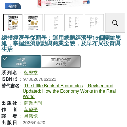
滿額折
總體經濟學從頭學：運用總體經濟學15個關鍵思
維，掌握經濟脈動與商業全貌，及早布局投資與
生活
平裝
書紐電子書
360 元
280 元
系列名
：
藍學堂
ISBN13
：
9786267862223
替代書名
：
The Little Book of Economics
,
Revised and
Updated: How the Economy Works in the Real
World
出版社
：
商業周刊
作者
：
葉偉平
譯者
：
呂佩憶
出版日
：
2026/04/20