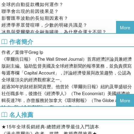
全球的自動提款機如何運作？
聯準會出現的前因後果是？
影響匯率波動的長短期因素有？
經濟學界眾聲喧嘩，少數的明確共識是？
More
冰島與愛爾蘭在金融海嘯後，為什麼命運大不同？
金融界的青少年是指？
作者簡介
作者葉偉平從小在退休經濟學家母親的薰陶下，零用錢跟著通
作者／葉偉平Greg Ip
膨連動。後具有經濟和新聞雙重專業，在超過三十年的財經新
《華爾街日報》（The Wall Street Journal）首席經濟評論員兼經濟
聞歷練中，擅長為沉悶、艱澀的總經知識降低門檻，協助你從
版副主編。協助監督美國及全球經濟新聞的報導業務，並負責撰寫
財經迷霧中，撥雲見日：從總體經濟角度，解釋人們、企業與
每週專欄「Capital Account」，評論經濟發展與政策趨勢，公認為
政府之間的互動。讓你看懂國際經濟情勢，判讀市場訊號並重
全球最頂尖的經濟觀察家之一。
新規畫財富和人生。
超過30年的財經新聞資歷。他曾於《華爾街日報》紐約及華盛頓分
●看懂國家經濟是否成功、企業是否值得投資
社任職多年，後擔任《經濟學人》（The Economist）美國經濟編
短期來看，通膨和利率、消費者支出和企業信心都很重要。長
輯長達7年，亦曾服務於加拿大《環球郵報》（The Globe and
More
期來看，國家經濟繁榮取決於人口、資本、創意是否正確排列
Mail）與《金融郵報》（Financial Post）。
組合。
名人推薦
他在新聞領域表現卓越。2002年任職之《華爾街日報》編採團隊，
因對911恐怖攻擊事件的傑出報導，共同榮獲普立茲獎（Pulitzer
●追蹤經濟成長可觀察四大主要支出類別
★15年全球長銷經典‧總體經濟學最佳入門讀本
Prize）。2022年，因對華盛頓事務的深度報導，獲得華盛頓專業
把經濟比喻成一架飛機，四部引擎分別是：消費、企業、政府
《漫步華爾街》作者、媒體、教授齊聲推薦★