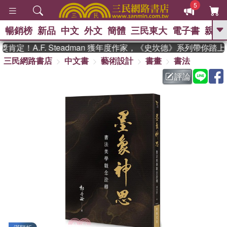
5
暢銷榜
新品
中文
外文
簡體
三民東大
電子書
親子
GO
定！A.F. Steadman 獲年度作家，《史坎德》系列帶你踏上
三民網路書店
中文書
藝術設計
書畫
書法
、
熱搜：
東野圭吾
高希均教授回憶錄
、
、
、
The Odyssey
父親節
如果歷
評論
、
、
史是一群喵
暑期推薦
國際布克
、
、
獎 臺灣漫遊錄
方念華
台灣的李
、
、
登輝時代
數學女孩：黎曼猜想
偉大的迷走神經