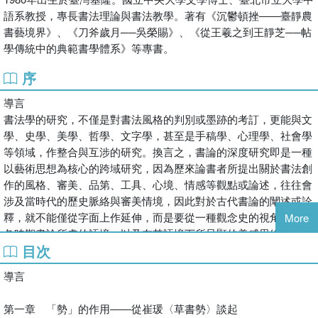
正與開展，並在當代語境下持續生成新的意義，都將透過重新詮釋
語系教授，專長書法理論與書法教學。著有《沉鬱頓挫――臺靜農
成的美學觀點，成為縈繞不去的墨香。
書藝境界》、《刀斧歲月──吳榮賜》、《從王羲之到王靜芝──帖
學傳統中的典範書學體系》等專書。
※論及崔瑗、蕭衍、李嗣真、張懷瓘、竇臮、竇蒙、黃庭堅、姜
夔、傅山、馮班、宋曹以及幾位當代書家。
序
※為書學觀念帶來不同的美學詮釋！
導言
書法學的研究，不僅是對書法風格的判別或墨跡的考訂，更能與文
學、史學、美學、哲學、文字學，甚至是手稿學、心理學、社會學
等領域，作整合與互涉的研究。換言之，書論的深度研究即是一種
以藝術思想為核心的跨域研究，因為歷來論書者所提出關於書法創
作的風格、審美、品第、工具、心境、情感等觀點或論述，往往會
涉及當時代的歷史脈絡與審美情境，因此對於古代書論的闡述或詮
釋，就不能僅從字面上作延伸，而是要從一種觀念史的視角去探究
More
各時期書論所處的語境，以及在其語境下所呈顯的美感思維。目前
目次
學界對於書論的探討，最常見的就是各類書論史，例如：王鎮遠
《中國書法理論史》、陳振濂編《中國書法批評史》、陳方既《中
導言
國書法美學思想史》、金學智《中國書法美學》、王世徵《歷代書
論名篇解析》……這些書論著作讓書論研究的領域更加完整，無論
第一章 「勢」的作用――從崔瑗〈草書勢〉談起
是廣度或深度，作者多能提出自己的書法史觀與見解，他們的觀念