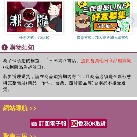
者的關係。第三、四章，同屬於「自然」為美的理想，我討論了唐
並以索靖〈草書狀〉和蕭衍〈草書狀〉為例，說明「勢」敘述的轉
（三）「神」與「自然」
代張懷瓘與竇臮、竇蒙的書學思想，在張懷瓘的部分，我提出書論
變，解開「勢」敘述在閱讀上的盲點，最後以「勢的體會」代替
四、結語
中關於「自然」的三種層次，並且處理「逸」、「變」、「神」與
「形的直觀」來作結。
「自然」的關聯；至於竇臮、竇蒙，他們的代表書論就是〈述書
第四章 「自然」為美的理想（下）――竇臮與竇蒙的書法品評
賦〉以及〈述書賦語例字格〉，我以「神」、「逸」、「任」、
一、「勢」與擬物的書學傳統
一、〈述書賦〉概說
「忘情」、「古」為例，闡述其審美思維。第五、六章，我試圖透
優惠方式：
75折起
優惠方式：
加入即送50元購書金
二、〈述書賦語例字格〉的審美範疇
過一種審美觀點去連結後代書學與前代書學的關係，第五章我談黃
購物須知
在漢魏六朝的書學文獻中，即大量使用「比況」、「譬喻」、「擬
三、「神」、「逸」、「任」的審美品評
庭堅對六朝時期「韻」的深化與擴充，第六章我談姜夔「風神」與
物」的方式來呈現書法線條與風格特徵。熊秉明在《中國書法理論
四、「忘情」與「古」的審美品評
李嗣真「逸品」的審美共性。接下來進行到第七章，我談論傅山的
體系》中，以「喻物派」來指涉漢魏六朝那些討論「書體」、「書
為了保護您的權益，「三民網路書店」
提供會員七日商品鑑賞期
五、結語
「醜拙」美學，處理了「支離」的觀念，以及「奇」、「古」與
(收到商品為起始日)。
狀」或「書勢」的文章，認為它們都是借助自然的美來形容書法的
「醜拙」的關聯。而第八、九章，同屬於「法」的相關思辨，我以
美，把書法比作龍蛇、鳥獸、花草、雲霞……等，這些自然物都是
若要辦理退貨，請在商品鑑賞期內寄回，且商品必須是全新狀態
第五章 「韻」的書藝體會――黃庭堅對六朝書學的深化與擴充
馮班和宋曹的書學思想為論述點，闡述他們的書學觀。最後一章，
書法美的標準和根據，並將這些喻物的方式分為「描寫拆散開來的
與完整包裝(商品、附件、發票、隨貨贈品等)否則恕不接受退
一、「韻」的概念
我談論中國的「現代書法」，說明「傳統」與「創新」的跨界想像
筆觸」、「描寫一種書體」、「描寫某一個書家的風格」以及「把
貨。
二、六朝「韻」的審美內涵與書藝上的體現
與省思。
文字看作有生命的形象」等四類。馬嘯認為六朝書論中的一大特點
（一）六朝「韻」的審美內涵
這十章先後在不同時間完成，但都是在同一種論述思維與研究方法
即「意象批評模式」的確立，其中最典型的方法就是「形象類比
（二）六朝「韻」的書藝體現
網站導航 >>
中進行，在謝東山的《藝術批評學》中，將藝術批評歸納為四種類
法」，藉由自然物象或人的各種生動形象來比擬書家的書作或書
三、黃庭堅書學對「韻」的闡發
型，分別是「原理批評」、「作品批評」、「鑑賞批評」與「釋義
風，借物喻人、寄情於景，將自然與心靈融為一體。關於此種借助
（一）黃庭堅書論中的「韻」與「俗」
批評」等。「原理批評」專指探討藝術的基本原理、特徵、規律的
自然物象來形容書法美的方式，鄭毓瑜認為書法不像繪畫那樣可以
（二）去「俗」而有「韻」：「讀書知節義」與「學古須會心」
理論著作，屬於藝術批評中的最高層次批評。其形式為嚴謹的論
用線條勾勒出實際的景物，雖然書法也是線條，但其點畫結構早已
四、結語
聚焦三民 >>
文，內容則是藝術的規律與理論，或進行全面系統的研究闡述，或