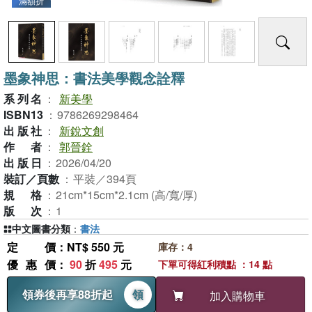
滿額折
墨象神思：書法美學觀念詮釋
系列名
：
新美學
ISBN13
：
9786269298464
出版社
：
新銳文創
作者
：
郭晉銓
出版日
：
2026/04/20
裝訂／頁數
：
平裝／394頁
規格
：
21cm*15cm*2.1cm (高/寬/厚)
版次
：
1
中文圖書分類
：
書法
定價
：NT$ 550 元
庫存：4
優惠價
：
90
折
495
元
下單可得紅利積點 ：14 點
領券後再享88折起
領
加入購物車