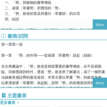
一、「勢」與擬物的書學傳統
也讓我獲益良多。
二、崔瑗〈草書勢〉所體現的「勢」
本書是一本探討書論的著作，但並非像一般書論史縱述歷代書論名
三、「勢」敘述的普及與蕭衍〈草書狀〉的出現
篇的內容，而是以詮釋歷來書論中的美學觀點為主，共分十章。這
四、結語
十章是根據我近年來的論文改寫而成，大部分是已發表的核心期
More
刊，總字數約二十萬字。以涉略的時代來說，包括了漢魏六朝、唐
第二章 「神」的覺知――從「徵神」、「傳神」到「神采為上」
代、宋代、明代、清代、現代；以論及的對象來說，包括了崔瑗
書摘/試閱
一、「神」來自人物品評
（七八－一四三）、蕭衍（四六四－五四九）、李嗣真（？－六九
二、「徵神」與「傳神」
六）、張懷瓘（約八世紀中）、竇臮、竇蒙（約八世紀中後）、黃
第一章第一節
三、「神采為上」
庭堅（一○四五－一一○五）、姜夔（一一五五－一二○九）、傅山
四、結語
（一六○七－一六八四）、班（一六○二－一六七一）、宋曹（一六
第一章 「勢」的作用――從崔瑗〈草書勢〉談起（節錄）
二○－一七○一），以及當代幾位書家。即使每篇探討的對象與議題
第三章 「自然」為美的理想（上）――張懷瓘的美學體系
不同，卻都是在詮釋歷來書論的各種美學觀點，「形」、「勢」、
在古典書論中，「勢」敘述是相當重要的書學傳統，在不容易親
一、「自然」的概念與張懷瓘書論
「神」、「逸」、「韻」、「法」、「意」、「正」、「變」、
臨、目睹墨跡的時代，透過「勢」敘述來了解書法，成了一種對書
二、以「自然」為核心的論述體系
「自然」等，乃至於「現代」與「後現代」，這些觀念在書法史論
法線條美感詮釋的最佳途徑。本章主要以草書「勢」的敘述為例，
（一）「冥契自然」的基礎觀念
述上各有脈絡卻又在創作論述中互有關聯。因此，我將這本書命名
以東漢崔瑗〈草書勢〉為起點，說明「勢」的各種指涉與想像。由
More
（二）「冥契自然」的三種層次
為《墨象神思―書法美學觀念詮釋》。
於「勢」不容易用文字形容，因此書學家大量借用自然物象來啟發
（三）「冥契自然」的兩種語境與結構體系
首先，在第一、二章，我探討了六朝書論文獻中「形勢」與「形
對「勢」的理解，這是一種超越技法表述的層次，也是一種對線條
主題書展
三、以「自然」為核心的審美思維
神」的觀念，這些觀念可以說是後代書學論述的基礎，這兩章可以
美感的體悟。因此本章先以較重的篇幅對崔瑗〈草書勢〉進行闡
（一）「逸」與「自然」
更多書展
視為同一個詮釋範疇，處理書法藝術中「形」、「勢」、「神」三
述，解析草書的「勢」敘述後，再進一步探討「勢」敘述的普及。
（二）「變」與「自然」