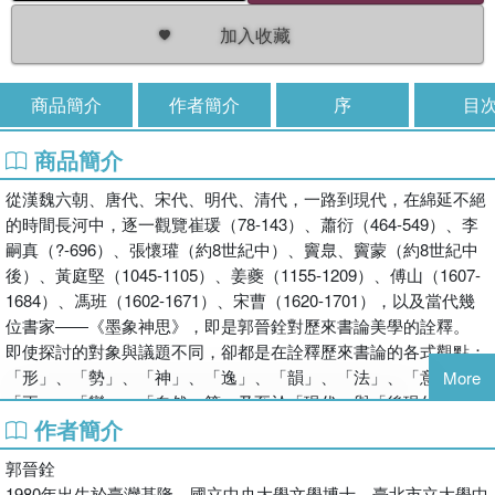
加入收藏
商品簡介
作者簡介
序
目
商品簡介
從漢魏六朝、唐代、宋代、明代、清代，一路到現代，在綿延不絕
的時間長河中，逐一觀覽崔瑗（78-143）、蕭衍（464-549）、李
嗣真（?-696）、張懷瓘（約8世紀中）、竇臮、竇蒙（約8世紀中
後）、黃庭堅（1045-1105）、姜夔（1155-1209）、傅山（1607-
1684）、馮班（1602-1671）、宋曹（1620-1701），以及當代幾
位書家――《墨象神思》，即是郭晉銓對歷來書論美學的詮釋。
即使探討的對象與議題不同，卻都是在詮釋歷來書論的各式觀點：
「形」、「勢」、「神」、「逸」、「韻」、「法」、「意」、
More
「正」、「變」、「自然」等，乃至於「現代」與「後現代」……
作者簡介
這些觀念在書法史論述上各有脈絡卻又在形神論述中互有關聯。
不同歷史情境中的概念，始終圍繞著書法如何在形式與精神、規範
郭晉銓
與創發之間取得平衡。書法美學如何在歷史流變中不斷被重申、修
1980年出生於臺灣基隆。國立中央大學文學博士、臺北市立大學中