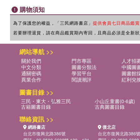
購物須知
為了保護您的權益，「三民網路書店」
提供會員七日商品鑑賞
若要辦理退貨，請在商品鑑賞期內寄回，且商品必須是全新狀
網站導航 >>
關於我們
門市專區
人才招
中文分類
圖書分類法
中國圖
通關密碼
學習平台
圖書館採
異業合作
閱讀潮評
紅利兌
圖書目錄 >>
三民・東大・弘雅三民
小山丘童書(0-6歲)
古籍圖書目錄
古典圖書目錄
聯絡資訊 >>
網路書店
復北店
台北市復興北路386號
台北市復興北路386