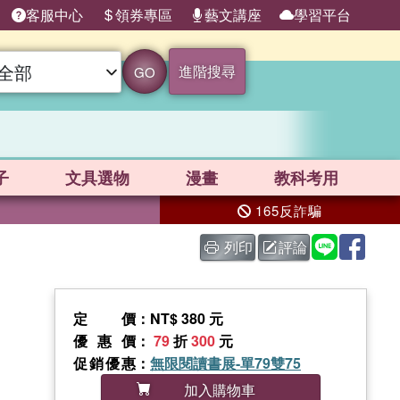
客服中心
領券專區
藝文講座
學習平台
進階搜尋
GO
子
文具選物
漫畫
教科考用
165反詐騙
列印
評論
定價
：NT$ 380 元
優惠價
：
79
折
300
元
促銷優惠
：
無限閱讀書展-單79雙75
加入購物車