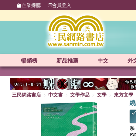
企業採購
會員登入
暢銷榜
新品
推薦
中文
外
三民網路書店
中文書
文學作品
文學
東方文學
繞
系
IS