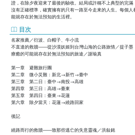
證，在除夕夜迎來了最後的驗收。結局或許稱不上典型的完滿
沒有正確標準，確實擁有的只有一路至今走來的人生。每個人
能就存在於無法預知的生活裡。
目次
名家推薦／衍波、白帽子、牛小流
不直達的救贖——從沙漠妖姬到台灣山海的公路旅情／提子墨
療癒的可能就存在於無法預知的旅途／謝瑜真
第一章 避難旅行團
第二章 微小災難：新北→新竹→臺中
第三章 第二日：臺中→南投→高雄
第四章 第三日：高雄→臺東
第五章 第四日：臺東→花蓮
第六章 除夕當天：花蓮→繞路回家
後記
繞路而行的救贖——致那些逃亡的失意靈魂／洪敍銘