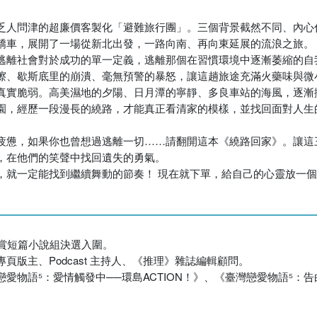
乏人問津的超廉價客製化「避難旅行團」。三個背景截然不同、內心
轎車，展開了一場從新北出發，一路向南、再向東延展的流浪之旅。
逃離社會對於成功的單一定義，逃離那個在習慣環境中逐漸萎縮的自
擦、歇斯底里的崩潰、毫無預警的暴怒，讓這趟旅途充滿火藥味與微
真實脆弱。高美濕地的夕陽、日月潭的寧靜、多良車站的海風，逐漸
園，經歷一段漫長的繞路，才能真正看清家的模樣，並找回面對人生
疲憊，如果你也曾想過逃離一切……請翻開這本《繞路回家》。讓這
，在他們的笑聲中找回遺失的勇氣。
，就一定能找到繼續舞動的節奏！ 現在就下單，給自己的心靈放一
作大賞短篇小說組決選入圍。
版主、Podcast 主持人、《推理》雜誌編輯顧問。
語⁵：愛情觸發中──環島ACTION！》、《臺灣戀愛物語⁵：告白