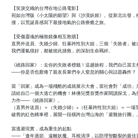
【笑淚交織的台灣在地公路電影】
宛如台灣版《小太陽的願望》與《沙漠妖姬》。從新北出發，
撞，以荒誕喜感寫下最接地氣的公路療癒之旅。
【受傷靈魂的極致鏡像相互救贖】
直男外送員、失婚少婦、狂暴跨性別大姐，三個「失敗者」被
我們運氣很好，都被彼此拯救」的深刻生命羈絆。
《繞路回家》：去你的失敗者標籤！這趟旅程，我們自己當主
——你是否也厭倦了親友長輩們令人窒息的關心與話題轟炸？
當「回家」成為一場殘酷的成就展示大會，當社會對「成功」
請給自己一個大逃亡的機會！林佛兒獎首獎作家閱讀探戈，為
力作——《繞路回家》。
（直男外送員）＋（失婚少婦）×（狂暴跨性別大姐）＝ 一
破舊的紅色轎車裡，展開一段橫跨台灣山海的「避難旅行團」
當逃避現實，成為重生的起點
——「逢年過節、遠離妖魔、耳根清淨，以防理智斷裂的最佳