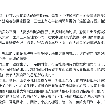
期，也可以是折磨人的酷刑時光。每逢過年便蜂擁而出的長輩問題集
了逃避春節回家團聚，三位主角在年節期間舉辦的「避難旅行團」相
的美妙平衡，人數少到足夠親密，又多到足夠制衡。恐同且出身傳統
人大甯，主角三人個性之不同，在故事開頭幾乎想像不到他們會展開
的故事變得合理且必要。宗霖的直率與正直、西西莉亞的細膩與溫柔
一帆風順，而是充滿衝突與爭吵，藉由大量的對話，進而導向溝通與
心情、心境的轉變。
的工作、結婚生子、一定的財富、符合社會期待的樣貌與性向等等，
物所面臨到的困境，就如同我們家族中某個親戚的故事般真實，也許
是由我們人類自己的思想所造成的？
美麗、獨特、出身不凡且真實存在。客觀上來看，他的缺點似乎只在
止於心理，也在於生理，複雜的經歷造成了他複雜的心靈，故事中情
西西莉亞藉著大甯所透露的創傷光源釐清他心中錯綜的情緒時，他們
膩中得到治癒，以自己的力量保護了他們。他們都成為了彼此的燈塔
避難，還是回家。」回收了小說的標題。繞了路，但終究回到了家。