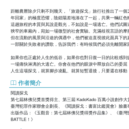
距離農曆除夕只剩不到幾天，「旅遊探戈」旅行社推出了一個
年回家」的極度恐懼，陰錯陽差地湊在了一起，共乘一輛紅色
這趟旅程的本質與其說是觀光，不如說是一場逃亡。他們試圖
狹窄的車廂內，宛如一場微型的社會實驗。充滿歧視言語的摩
但在流動的風景與沿途的偶遇中，他們被迫直視彼此面具下的
一部關於失敗者的讚歌，告訴我們：有時候我們必須先離開家
如果你也正處於人生的低谷，如果你也對日復一日的比較感到
一場痛快淋漓的大逃亡。你會在他們的眼淚中釋放自己的委屈
人生這場探戈，就算腳步凌亂、就算短暫退後，只要還在移動
作者簡介
閱讀探戈
第七屆林佛兒獎首獎得主、第三屆 KadoKado 百萬小說創
臺灣犯罪作家聯會企劃長、《閱讀探戈：書富比鑑賞會》臉書專頁
出版作品：《玉觀音：第七屆林佛兒獎得獎作品集》、《臺灣戀愛物
BATTLE！》