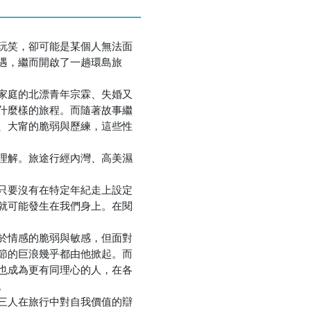
優惠方式：
熱賣中
玩笑，卻可能是某個人無法面
遇，繼而開啟了一趟環島旅
家庭的北漂青年宗霖、失婚又
什麼樣的旅程。而隨著故事繼
、大甯的脆弱與歷練，這些性
優惠方式：
熱賣中
理解。旅途行經內灣、高美濕
只要沒有在特定年紀走上設定
就可能發生在我們身上。在閱
於情感的脆弱與敏感，但面對
優惠方式：
熱賣中
節的巨浪幾乎都由他掀起。而
也成為更有同理心的人，在各
。
三人在旅行中對自我價值的辯