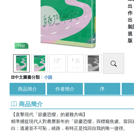
出
出
裝
79折
中文圖書分類
：
小說
商品簡介
作者簡介
序
商品簡介
【直擊現代「節慶恐懼」的避難共鳴】
精準捕捉現代人對農曆新年的「節慶恐懼」與標籤焦慮。當回
白：逃避並不可恥，繞路，有時正是找回自我的唯一捷徑。