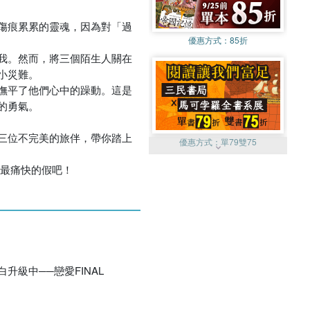
傷痕累累的靈魂，因為對「過
優惠方式：
85折
我。然而，將三個陌生人關在
小災難。
撫平了他們心中的躁動。這是
的勇氣。
三位不完美的旅伴，帶你踏上
優惠方式：
單79雙75
個最痛快的假吧！
優惠方式：
熱賣中
升級中──戀愛FINAL