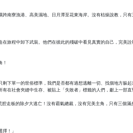
橫跨南寮漁港、高美濕地、日月潭至花東海岸。沒有枯燥說教，只有
迫在旅程中卸下武裝。他們在彼此的殘破中看見真實的自己，完美詮
角！
只剩下單一的世俗標準，我們是否都有過想逃離一切、找個地方躲起
所有在社會夾縫中生存、被貼上「失敗者」標籤的人們，獻上一部直
場荒腔走板的除夕大逃亡！沒有霸氣總裁，沒有完美主角，只有三個滿
。
選擇！」