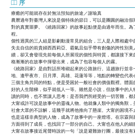
序
療癒的可能就存在於無法預知的旅途／謝瑜真
農曆過年對臺灣人來說是個特殊的節日，可以是團圓的融洽假
對的真實噩夢。《繞路回家》的故事起點便是由過年而生。為
程。
個性迥異的三人組是影劇動漫常見的組合，三人是人際相處中
失去自信的前貴婦西西莉亞、霸氣且似乎帶有創傷的跨性別美
續，卻又會發現先前每個人所展現的個性與特質，都讓接下來
格漸漸的在故事中揮發出來，成為了包容每個人的霧。
《繞路回家》是由對話所堆砌起來的公路旅行。這趟旅行並非
地、逢甲夜市、日月潭、高雄、花蓮等等，地點的轉變也代表
三個主角共同的特點，便是受困於一般社會的價值觀裡。體面
好的人生階梯，似乎就低人一等。雖然是小說，但故事中的人
讀的同時，也不禁讓人思考：是否我們所經受的一切苦難，都
大甯或許可說是故事中的靈魂人物。他就像人類中的獨角獸，
社會大眾的不諒解，這幾乎就將他推向了懸崖。大甯的困境不
也是這樣非典型的人物，成為了故事中的一座燈塔。在宗霖與
方面得到了成長，也找回了一部分的自己。大甯也在他人的細
大甯在故事接近尾聲時說的一句「說是避難旅行團，最後沒有