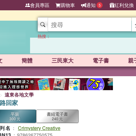
會員專區
購物車
通知
紅利兌換
5
熱搜：
文
簡體
三民東大
電子書
親
遠東各地文學
路回家
平裝
書紐電子書
300 元
240 元
列名
：
Crimystery Creative
BN13
：
9786267750575