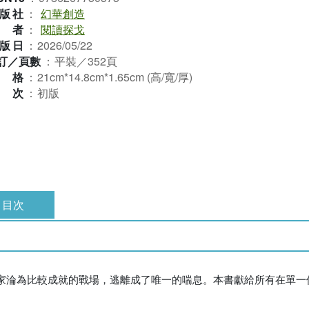
版社
：
幻華創造
作者
：
閱讀探戈
版日
：
2026/05/22
訂／頁數
：
平裝／352頁
規格
：
21cm*14.8cm*1.65cm (高/寬/厚)
版次
：
初版
目次
家淪為比較成就的戰場，逃離成了唯一的喘息。本書獻給所有在單一