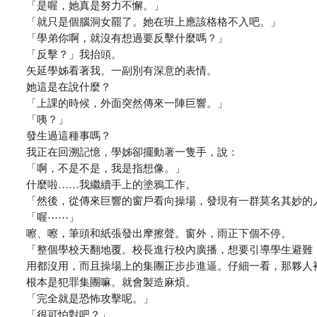
「是喔，她真是努力不懈。」
「就只是個腦洞女罷了。她在班上應該格格不入吧。」
「學弟你啊，就沒有想過要反擊什麼嗎？」
「反擊？」我抬頭。
矢延學姊看著我。一副別有深意的表情。
她這是在說什麼？
「上課的時候，外面突然傳來一陣巨響。」
「咦？」
發生過這種事嗎？
我正在回溯記憶，學姊卻擺動著一隻手，說：
「啊，不是不是，我是指想像。」
什麼啦……我繼續手上的塗鴉工作。
「然後，從傳來巨響的窗戶看向操場，發現有一群莫名其妙的
「喔⋯⋯」
嚓、嚓，筆頭和紙張發出摩擦聲。窗外，雨正下個不停。
「整個學校天翻地覆。校長進行校內廣播，想要引導學生避難
用都沒用，而且操場上的集團正步步進逼。仔細一看，那夥人
根本是犯罪集團嘛。就會製造麻煩。
「完全就是恐怖攻擊呢。」
「很可怕對吧？」