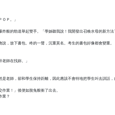
ＰＯＰ。」
爆炸般的勁道舉起雙手。「學姊聽我說！我開發出召喚水母的新方法
吻說，放下書包。咚的一聲，沉重莫名。考生的書包好像都會變重。
井老師在找妳。」
然是老師，卻和學生保持距離，因此應該不會特地把學生叫去訓話，
交作業！」後便如脫兔般衝了出去。
作業？