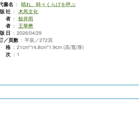
代書名
：
晴れ、時々くらげを呼ぶ
版社
：
木馬文化
作者
：
鯨井雨
譯者
：
王華懋
版日
：
2026/04/29
訂／頁數
：
平裝／272頁
規格
：
21cm*14.8cm*1.9cm (高/寬/厚)
版次
：
1