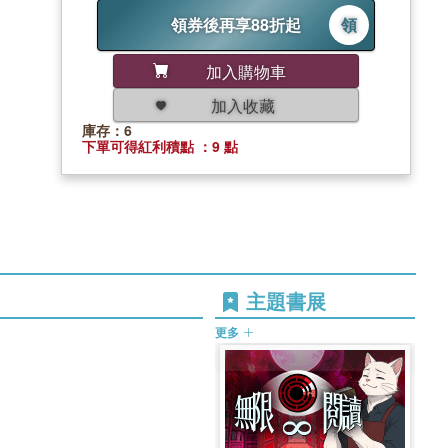
領券後再享88折起
領
加入購物車
加入收藏
庫存：6
下單可得紅利積點 ：9 點
主題書展
更多