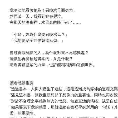
我冷淡地看著她為了召喚水母而努力，
然而某一天，我看到她在哭泣。
在那天的深夜裡，水母真的降下來了……
「小崎，妳為什麼要召喚水母？」
「我想要給全世界製造麻煩。」
曾經喜歡閱讀的人，為什麼對書不再感興趣？
能讓他再度拾起書本的，又是什麼？
透過書籍凝聚的力量，也許能稍稍撼動這個世界。
讀者感動推薦
˙透過書本，人與人產生了連結，這段逐漸成為夥伴的過程充
˙遇見這本書，讓我重新想起了想像力的重要性。同時也再次
˙對於不合理之事感到無力的憤怒、無處宣洩的情緒、缺乏自
˙如果要寫下我的感受，那就濃縮在書裡學姊所用的一句話（
柔」的重要性。