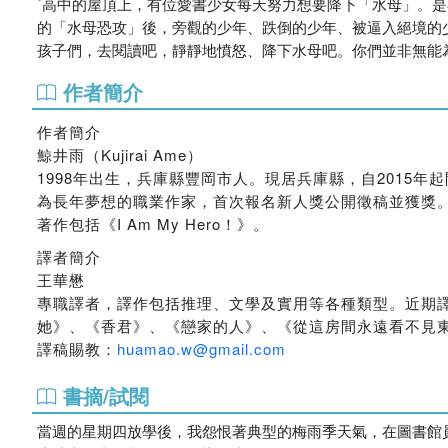
˙高中的屋頂上，有位愛書少女每天努力想要降下「水母」。
的「水母恐攻」後，旁觀的少年、跌倒的少年、被逼入絕境的
孩子們，去閱讀吧，靜靜地憤怒、降下水母吧。你們並非無能
作者簡介
作者簡介
鯨井雨（Kujirai Ame）
1998年出生，兵庫縣豐岡市人。現居兵庫縣，自2015
為長年夢想的職業作家，首次報名新人獎公開徵稿並獲獎。
著作包括《I Am My Hero！》。
譯者簡介
王華懋
專職譯者，譯作包括推理、文學及實用等各種類型。近期譯
她》、《香君》、《戀家的人》、《從這房間永遠看不見
譯稿賜教：
huamao.w@gmail.com
書摘/試閱
當週的星期四放學後，我怨恨著典型的梅雨季天氣，在圖書館