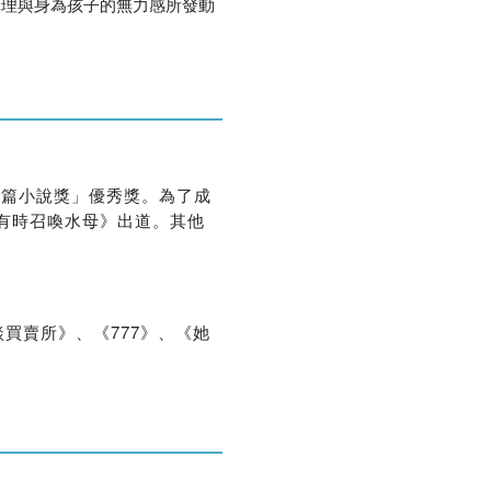
講理與身為孩子的無力感所發動
優惠方式：
購買即可獲得限量托特包
優惠方式：
熱賣中
會短篇小說獎」優秀獎。為了成
，有時召喚水母》出道。其他
優惠方式：
熱賣中
買賣所》、《777》、《她
優惠方式：
79折