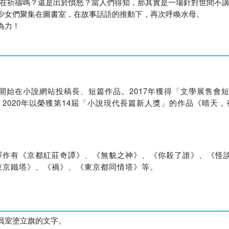
是在祈禱嗎？還是出於憤怒？當人們得知，那其實是一場針對世間不
少女們聚集在圖書室，在故事話語的推動下，再次呼喚水母。
為力！
年起開始在小說網站投稿長、短篇作品。2017年獲得「文學展售
2020年以榮獲第14屆「小說現代長篇新人獎」的作品《晴天
作有《京都紅莊奇譚》、《無貌之神》、《你殺了誰》、《怪談
東京鐵塔》、《禍》、《東京都同情塔》等。
員室塗立旗的文字。