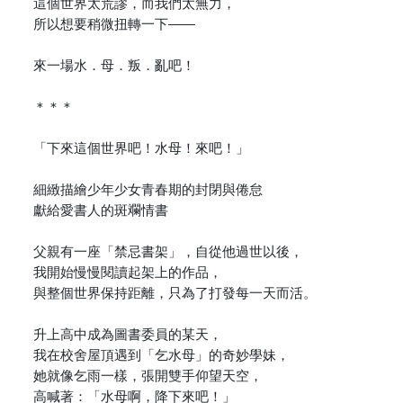
這個世界太荒謬，而我們太無力，
所以想要稍微扭轉一下――
來一場水．母．叛．亂吧！
＊＊＊
「下來這個世界吧！水母！來吧！」
細緻描繪少年少女青春期的封閉與倦怠
獻給愛書人的斑斕情書
父親有一座「禁忌書架」，自從他過世以後，
我開始慢慢閱讀起架上的作品，
與整個世界保持距離，只為了打發每一天而活。
升上高中成為圖書委員的某天，
我在校舍屋頂遇到「乞水母」的奇妙學妹，
她就像乞雨一樣，張開雙手仰望天空，
高喊著：「水母啊，降下來吧！」