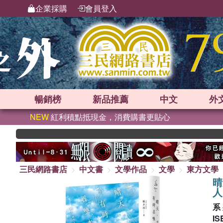
企業採購
會員登入
暢銷榜
新品
推薦
中文
外
NEW
紅利積點抵現金，消費購書更貼心
三民網路書店
中文書
文學作品
文學
東方文學
晴
人
系
IS