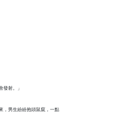
舍發射。」
來，男生紛紛抱頭鼠竄，一點