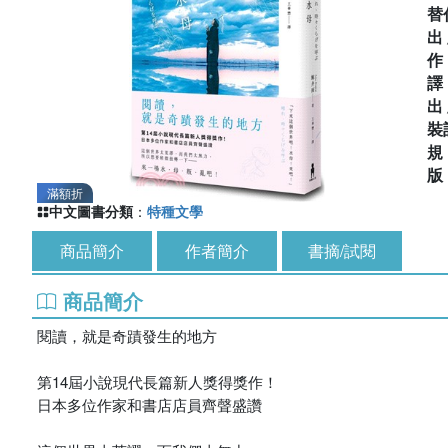
替
出
出
裝
滿額折
中文圖書分類
：
特種文學
商品簡介
作者簡介
書摘/試閱
商品簡介
閱讀，就是奇蹟發生的地方
第14屆小說現代長篇新人獎得獎作！
日本多位作家和書店店員齊聲盛讚