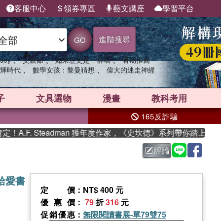
客服中心
領券專區
藝文講座
學習平台
進階搜尋
GO
、
、
、
sey
父親節
如果歷史是一群喵
暑期推薦
、
、
輝時代
數學女孩：黎曼猜想
偉大的迷走神經
子
文具選物
漫畫
教科考用
165反詐騙
Steadman 獲年度作家，《史坎德》系列帶你踏上熱血奇幻旅程
評論
給愛書
定價
：NT$ 400 元
優惠價
：
79
折
316
元
促銷優惠
：
無限閱讀書展-單79雙75