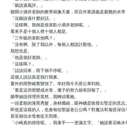
「聽說過風評。」
聽聞小酒井老師的教學就像天書，而且作業講義是最難的水準
「沒聽說過什麼好話。」
「這樣啊。我倒是很喜歡小酒井老師呢。」
看來不是十個人裡十個人都是。
「三年級的喜歡他嗎？」
「沒有啊。除了我以外，每個人都說討厭他。」
我想也是。
「他是個好老師。」
「這樣嗎？」
「話說回來，雨下個不停呢。」
這個人說話真是我行我素。
窗外的雨勢確實變強了。幸好我今天搭公車到校。
「要是這些雨變成水母，優子的努力就有回報了。」
聽學姊說得理所當然，我轉頭看她。
一頭柔順的漆黑秀髮，身材纖細，眼神總是散發出堅定的意志
即使是這樣的人，也會相信聖誕老公公嗎？對魔法和鬼怪深信
甚至相信水母會從天而降。
「小崎真的很怪呢。」我著手一一塗滿文字。「她說要召喚水