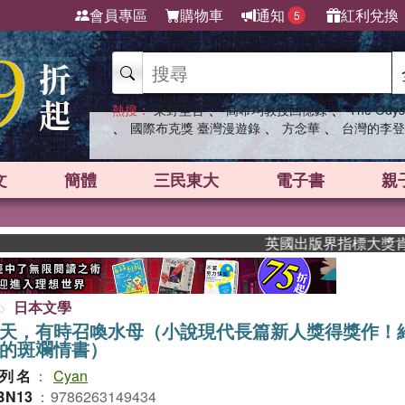
會員專區
購物車
通知
紅利兌換
5
、
、
熱搜：
東野圭吾
高希均教授回憶錄
The Odys
、
、
、
國際布克獎 臺灣漫遊錄
方念華
台灣的李登
文
簡體
三民東大
電子書
親
英國出版界指標大獎肯定！A.F. 
日本文學
天，有時召喚水母（小說現代長篇新人獎得獎作！
的斑斕情書）
列名
：
Cyan
BN13
：
9786263149434