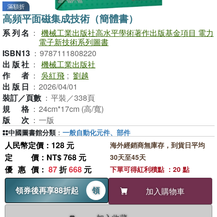
滿額折
高頻平面磁集成技術（簡體書）
系列名
：
機械工業出版社高水平學術著作出版基金項目 電力
電子新技術系列圖書
ISBN13
：
9787111808220
出版社
：
機械工業出版社
作者
：
吳紅飛
;
劉越
出版日
：
2026/04/01
裝訂／頁數
：
平裝／338頁
規格
：
24cm*17cm (高/寬)
版次
：
一版
中國圖書館分類
：
一般自動化元件、部件
人民幣定價：128 元
海外經銷商無庫存，到貨日平均
定價
：NT$ 768 元
30天至45天
優惠價
：
87
折
668
元
下單可得紅利積點 ：20 點
領券後再享88折起
領
加入購物車