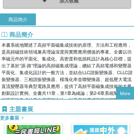
加入收藏
商品簡介
商品簡介
本書系統地闡述了高頻平面磁集成技術的原理、方法和工程應用，
是高頻磁技術領域兼具理論深度與實際應用價值的專著。全書以功
率磁元件的平面化、集成化、高密度和低損耗設計為核心目標，提
出了基於“源-路”理論的高頻磁集成理論，總結了高頻電感和變壓器
平面化、集成化設計的一般方法，並結合LLC諧振變換器、CLLC諧
振變換器、三相諧振變換器、模塊化串並聯變換器、超低壓大電流
直流變壓器等典型電路及應用，提供了高頻平面磁集成技術的大量
創新設計實例。全書共11章，第1章為緒論；第2-6章系統闡述了高
More
頻平面磁集成的基本原理和方法，以及高頻電感和高頻變壓器的平
面化、集成化設計方法；第7-11章則結合典型應用場景和具體電
主題書展
路，詳細討論了高頻平面磁集成技術的創新設計實例。本書內容兼
更多書展
顧基礎理論與工程實踐，既可為研究人員提供創新思路，也能指導
工程師開展具體設計研發，適合電氣工程相關專業師生、科研及工