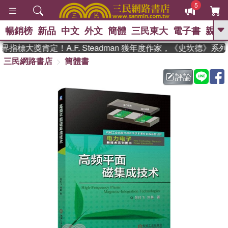
5
暢銷榜
新品
中文
外文
簡體
三民東大
電子書
親子
GO
指標大獎肯定！A.F. Steadman 獲年度作家，《史坎德》系
三民網路書店
簡體書
、
熱搜：
東野圭吾
高希均教授回憶錄
、
、
、
The Odyssey
父親節
如果歷
評論
、
、
史是一群喵
暑期推薦
國際布克
、
、
獎 臺灣漫遊錄
方念華
台灣的李
、
、
登輝時代
數學女孩：黎曼猜想
偉大的迷走神經