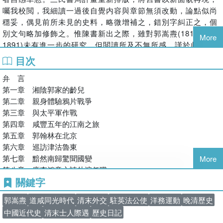
▎跨語言史料的嚴謹解讀
囑我校閲，我細讀一過後自覺内容與章節無須改動，論點似尚
汪教授發揮深厚的國學素養與精湛的英文能力，以《郭嵩燾日
穩妥，偶見前所未見的史料，略微增補之，錯別字糾正之，個
別文句略加修飾之。惟陳書新出之際，雖對郭嵩燾(1818-
記》為核心，廣泛採借郭氏文集、奏稿、清末同僚紀錄及大量
More
1891)未有進一步的研究，但閲讀所及不無所感，謹於此序中
英文外交檔案。透過中西雙重史料的交互辯證，呈現極具公信
述之。
力的歷史現場。
目次
此書初版問世後，臺灣師範大學前文學院院長亡友李國祁教授
弁 言
曾在《中央日報》發表長篇書評 ，至今猶存感念。李兄舉出拙
第一章 湘陰郭家的齡兒
▎兼具學術深度與人文關懷
著第一個優點頗能「深入郭嵩燾的內心世界」，對郭嵩燾「有
第二章 親身體驗鴉片戰爭
進一步的瞭解」，「改正過去不少錯誤的看法」，「故汪著的
汪教授以細膩且具同理心的筆觸，深入探討郭嵩燾的起居、交
第三章 與太平軍作戰
貢獻是卓越的，是超越前人的」。此主要歸功於詳盡的郭嵩燾
友、應試見聞，以及在洋務博弈中的心路歷程。從個人心境到
第四章 咸豐五年的江南之旅
日記，猶憶1981年之秋，我初訪武漢大學，得以拜識久仰的唐
帝國局勢，全方位建構這位清季重臣的生命史。
第五章 郭翰林在北京
長孺教授。唐先生雍容長者，和藹可親，相談甚歡。他正在研
第六章 巡訪津沽魯東
究吐魯番文書，偶爾提起新出郭嵩燾的大量未刊日記，並已由
第七章 黯然南歸驚聞國變
More
湖南人民出版社出版，是難得的上好史料。我聽後印象深刻，
第八章 應李鴻章之請赴滬任職
很快購得四大厚冊的《郭嵩燾日記》。披覽之下，內容之豐
關鍵字
第九章 到廣東去當巡撫
富，令我大感興奮。曾在清華大學教外交史的蔣廷黻，後來參
第十章 粵東攻防與左郭交惡
與外交事務，對其鄉賢郭嵩燾的外交長才，敬佩有加，特於
郭嵩燾
道咸同光時代
清末外交
駐英法公使
洋務運動
晚清歷史
第十一章 荔灣話別前後
1950年代，希望臺灣南港中研院的近代史研究所撰寫郭氏傳
中國近代史
清末士人際遇
歷史日記
第十二章 寒波塘山居
記。多年後由尹仲容創稿，郭廷以編定，再由陸寶千補輯，於