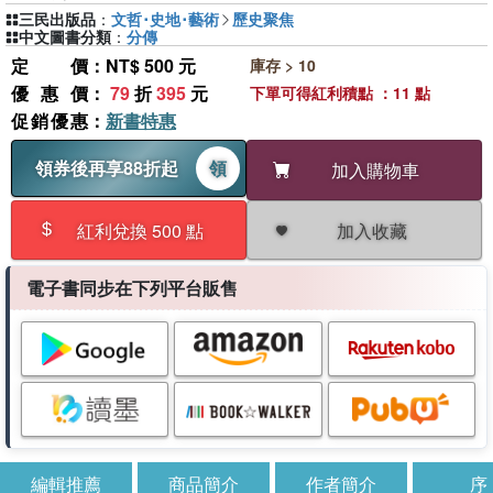
三民出版品
：
文哲･史地･藝術
歷史聚焦
中文圖書分類
：
分傳
定價
：NT$ 500 元
庫存 > 10
優惠價
：
79
折
395
元
下單可得紅利積點 ：11 點
促銷優惠
：
新書特惠
領券後再享88折起
領
加入購物車
加入收藏
紅利兌換 500 點
電子書同步在下列平台販售
編輯推薦
商品簡介
作者簡介
序