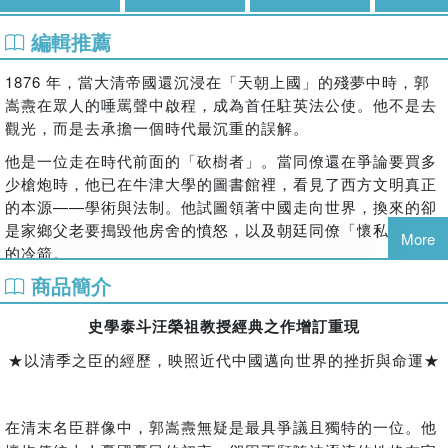
編輯推薦
1876
年，當大清帝國還沉浸在「天朝上國」的殘夢中時，郭
嵩燾在眾人的唾罵聲中啟程，成為首任駐英法公使。他不是去
觀光，而是去承擔一個時代最沉重的誤解。
他是一位走在時代前面的「砍樹者」。當同僚還在爭論要買多
少槍炮時，他已在牛津大學的圖書館裡，看見了西方文明真正
的本源
——
學術與法制。他試圖領著中國走向世界，換來的卻
是家鄉父老要搗毀他房舍的憤怒，以及朝廷同僚「懷私互訐」
More
的冷箭。
商品簡介
史學名家汪榮祖教授，透過地毯式挖掘郭嵩燾長達數十萬字的
私密日記，帶領我們穿透外交奏摺的冰冷文字，走進這位晚清
史學泰斗汪榮祖教授經典之作增訂重現
士大夫最真實、最痛苦也最清醒的內心世界。
★以清季之臣的經歷，映照近代中國邁向世界的挫折與命運★
這裡有他與左宗棠翻臉的憤懣，有他與曾國藩姻親間的微妙張
力，更有他在倫敦街頭觀察「西洋政教」時的驚嘆與憂思。他
的挫折，不只是個人的官場失意，更是晚清中國錯失走向世界
在清末名臣群像中，郭嵩燾無疑是最具爭議且獨特的一位。他
最佳契機的悲劇縮影。