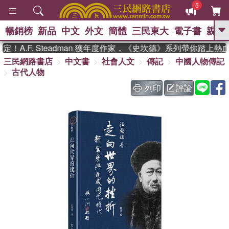
5
暢銷榜
新品
中文
外文
簡體
三民東大
電子書
親子
GO
.F. Steadman 獲年度作家，《史坎德》系列帶你踏上熱血
三民網路書店
中文書
社會人文
傳記
中國人物傳記
、
熱搜：
東野圭吾
高希均教授回憶錄
古代人物
、
、
、
The Odyssey
父親節
如果歷
、
、
史是一群喵
暑期推薦
國際布克
列印
評論
、
、
獎 臺灣漫遊錄
方念華
台灣的李
、
、
登輝時代
數學女孩：黎曼猜想
偉大的迷走神經