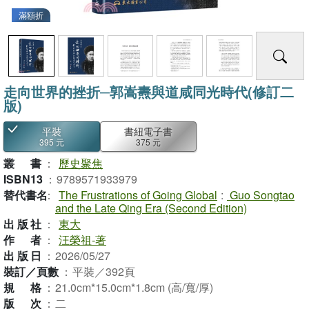
滿額折
走向世界的挫折─郭嵩燾與道咸同光時代(修訂二
版)
平裝
書紐電子書
395 元
375 元
叢書
：
歷史聚焦
ISBN13
：
9789571933979
替代書名
：
The Frustrations of Going Global
:
Guo Songtao
and the Late Qing Era (Second Edition)
出版社
：
東大
作者
：
汪榮祖-著
出版日
：
2026/05/27
裝訂／頁數
：
平裝／392頁
規格
：
21.0cm*15.0cm*1.8cm (高/寬/厚)
版次
：
二