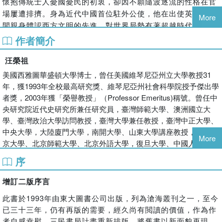
懷抱傳統士人憂國憂民的初衷，卻因不願隨波逐流的性格在官
三十三年後經典再版，內容與史料全面增補。如果您想讀懂晚
場屢遭排擠。身為近代中國首位駐外公使，他在出使英、法期
More
清，就不能錯過這位最寂寞的先行者。
間親身體認西方文明的先進，對世界局勢有著超越時代的精確
洞察；然而，這些真知灼見卻不容於當世，使其在誤解與毀謗
作者簡介
中，成為一名寂寞的先知。
汪榮祖
郭嵩燾的一生，正是近代中國命運的縮影。年過半百出任使
美國西雅圖華盛頓大學博士，曾任美國維琴尼亞州立大學教授31
節，猶如古老疲憊的帝國嘗試與世界接軌。他在國際外交場域
年，獲1993年全校最高研究獎、維琴尼亞州社會科學院授予傑出學
據理力爭，積極倡議接納西方文化，最終卻仍面臨「孤臣無力
者獎，2003年獲「榮譽教授」（Professor Emeritus)稱號。曾任中
回天」的困局。他的個人挫敗，似乎象徵了十九世紀中國走向
央研究院近代史研究所兼任研究員，臺灣師範大學、澳洲國立大
世界的重重阻礙。
學、臺灣政治大學訪問教授，臺灣大學兼任教授，臺灣中正大學、
中央大學，大陸廈門大學，南開大學、山東大學講座教授，曾任北
More
京大學、北京師範大學、北京外語大學，復旦大學、中國人民大
【本書特色】
學、首都大學等校講座。已出版中英文專書26種、學術論文百餘
序
▎經典重塑，增訂再出
篇、中英文書評40餘篇。英文著作《追尋失落的圓明園》（A
Paradise Lost: the Imperial Garden Yuanming Yuan）曾獲全美研究
增訂二版序言
史學大家汪榮祖教授代表作，以全新排版與增補內容重新問
圖書館聯合會評選為2001年度全美最佳2%學術著作之一（List of
世，是研究清末人物與外交史不可錯過的經典著作。
此書於1993年由東大圖書公司出版，列為滄海叢刊之一，至今
Outstanding Academic titles），此書已有中文、韓文、俄文、土耳
已三十三年，仍有再版的需要，經久尚有閲讀的價值，作為作
其文譯本。
者自感幸慰。三民書局計畫重新排版，將舊書以新面貌再現，