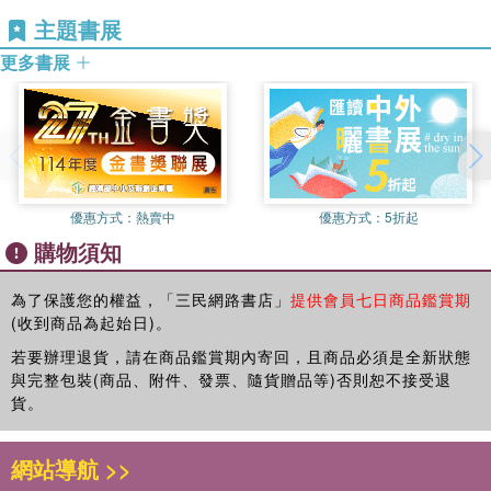
第十三章 傷 逝
1971年完成《郭嵩燾先生年譜》。因當時不知有郭日記，年譜
主題書展
第十四章 城南書院
缺漏甚多。後來寶千兄利用日記再增補年譜，出版續編一厚冊
第十五章 海疆多事奉詔入京
更多書展
，足見這部日記所能提供的材料，是何等的重要。名人日記多
第十六章 重遊京師與新任命
矣，但價值參差不齊，罕見如郭日記之翔實完備，他一直記到
第十七章 出使前的波折
生命的最後一天。更重要的是，他的日記未於生前或身後披
第十八章 郭大人出洋
露，百餘年後無意中被發現，可見他原無意公諸於世，完全是
第十九章 首任駐英法公使
他的私密空間，實話實說，真情流露，幾無隱晦，自是深入其
第二十章 置身西歐文明
内心世界無可取代的珍貴史料。
第廿一章 激賞嚴又陵
優惠方式：
熱賣中
優惠方式：
5折起
李評認為拙著「第二個突出之點是對郭氏出仕與歸隱的性情有
第廿二章 堅決請辭的底蘊
購物須知
透徹的描寫」。郭氏的仕途並非快意，他雖得咸豐皇帝、慈禧
第廿三章 辭行 觀光 歸程
太后、權臣肅順的賞識，又與曾國藩是姻親、與李鴻章為密
第廿四章 初返春申追訴申報
為了保護您的權益，「三民網路書店」
提供會員七日商品鑑賞期
友，但他的官位遠不能與當時的咸同將相，相提並論。要因他
第廿五章 食滬返湘不願北上
(收到商品為起始日)。
的耿直性格，不屑鑽營求官。事實上，他所得的職務多半是奉
第廿六章 定居省城長沙
若要辦理退貨，請在商品鑑賞期內寄回，且商品必須是全新狀態
命要他去排難解紛，位置並不顯赫。他的歸隱也與他的個性有
第廿七章 不忍不談洋務
與完整包裝(商品、附件、發票、隨貨贈品等)否則恕不接受退
關，他狷介固執，做官是為了做事，做不成事，絕不戀棧，斷
第廿八章 晚年心境
貨。
然求去。出仕往往勉為其難，歸隱則不願屈心抑志，所以並無
第廿九章 走向世界的挫折
如國祁兄所說有仕與隱的矛盾。他在官場的挫折事小，國家未
參考書目
能妥善處理洋務，順利走向世界，兹事體大。他與長官與僚屬
網站導航 >>
難以相處，雖與他的固執個性有關，但他是執善固執，並非頑