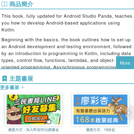
商品簡介
This book, fully updated for Android Studio Panda, teaches
you how to develop Android-based applications using
Kotlin.
Beginning with the basics, the book outlines how to set up
an Android development and testing environment, followed
by an introduction to programming in Kotlin, including data
types, control flow, functions, lambdas, and object-
More
oriented programming. Asynchronous programming using
Kotlin coroutines and flow is also covered in detail.
主題書展
Chapters also cover the Android Architecture
更多書展
Components, including view models, lifecycle
management, Room database access, content providers,
the Database Inspector, app navigation, live data, and data
binding.
Topics such as intents, touchscreen handling, gesture
recognition, and the integration of AI into Android apps are
優惠方式：
加入即送50元購書金
優惠方式：
19折起