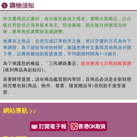
also included.
購物須知
The concepts of material design are also covered in detail,
including floating action buttons, Snackbars, tabbed
外文書商品之書封，為出版社提供之樣本。實際出貨商品，以出
interfaces, card views, and collapsing toolbars.
版社所提供之現有版本為主。部份書籍，因出版社供應狀況特
殊，匯率將依實際狀況做調整。
Other key features of Android Studio and Android are also
無庫存之商品，在您完成訂單程序之後，將以空運的方式為你下
covered in detail, including the Layout Editor, the
單調貨。為了縮短等待的時間，建議您將外文書與其他商品分開
ConstraintLayout and ConstraintSet classes, view binding,
下單，以獲得最快的取貨速度，平均調貨時間為1~2個月。
constraint chains, barriers, and direct reply notifications.
為了保護您的權益，「三民網路書店」
提供會員七日商品鑑賞期
Chapters also cover advanced Android Studio features,
(收到商品為起始日)。
such as Gradle build configuration, in-app billing, and
若要辦理退貨，請在商品鑑賞期內寄回，且商品必須是全新狀態
submitting apps to the Google Play Developer Console.
與完整包裝(商品、附件、發票、隨貨贈品等)否則恕不接受退
Assuming you already have some programming
貨。
experience, are ready to download Android Studio and the
Android SDK, have access to a Windows, Mac, or Linux
網站導航 >>
system, and have ideas for some apps to develop, you are
ready to get started.