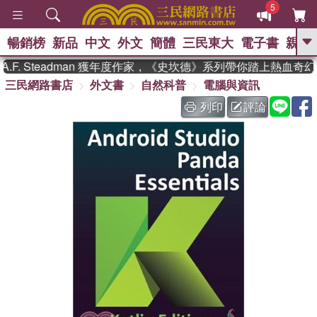
5
暢銷榜
新品
中文
外文
簡體
三民東大
電子書
親子
GO
. Steadman 獲年度作家，《史坎德》系列帶你踏上熱血奇幻
三民網路書店
外文書
自然科普
電腦與資訊
、
、
熱搜：
東野圭吾
The Odyssey
、
、
父親節
如果歷史是一群喵
暑期
列印
評論
、
、
推薦
國際布克獎 臺灣漫遊錄
方
、
、
念華
台灣的李登輝時代
數學女
、
孩：黎曼猜想
偉大的迷走神經