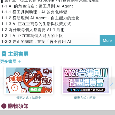
留在：
核心問題。
者。
1-1 AI 的角色演進：從工具到 AI Agent
◎問問題 → 得到答案
本書並不是一本單純介紹 AI 工具的書，而是帶你從零開始，
作品曾被翻譯為簡體中文、馬來西亞文，英文，近年來作品則是在
1-1-1 從工具到助理 - AI 的角色轉變
建立一套完整的：
北京清華大學和台灣深智同步發行。
但真正掌握 AI 的人，已經在做一件事：
1-1-2 從助理到 AI Agent - 自主能力的進化
► AI 生活作業系統（AI Life OS）
他的多本著作皆曾登上天瓏、博客來、Momo電腦書類，不同時期
◎用 AI 設計生活、優化決策、放大能力
1-1-3 AI 正在重寫你的生活與決策方式
在這套系統中，AI 不再只是零散的應用，而是成為你生活中三
暢銷排行榜第1 名，他的著作特色是，所有程式語法或是功能解說
1-2 為什麼每個人都需要 AI 生活術
這不是一本教你「怎麼用 AI」的書，而是帶你建立：
個最重要的角色：
會依特性分類，同時以實用的程式範例做說明，不賣弄學問，讓整
1-2-1 AI 正在重寫個人能力的上限
◎AI生活作業系統（AI Life OS）
► 助理（Assist）：幫你處理日常任務與生活安排。
本書淺顯易懂，讀者可以由他的著作事半功倍輕鬆掌握相關知識。
More
1-2-2 差距的關鍵，在於「會不會用 AI」
► 分析（Analyze）：幫你理解資訊與做出判斷。
讓 AI 成為你的：
1-2-3 AI 如何加速你的學習與成長
► 創作（Create）：幫你表達想法與產出內容。
◎生活助理（安排、規劃、提醒）
主題書展
1-3 AI 在生活中的三種核心角色
這三種角色，將貫穿你的生活、工作與學習，形成一個可持續
◎分析師（理解資訊、做出判斷）
1-3-1 助理（Assist） - 日常任務與效率提升
更多書展
運作的循環系統。
◎創作者（寫作、設計、影音產出）
1-3-2 分析（Analyze） - 資料理解與決策支援
本書的內容設計，並不是從「工具功能」出發，而是從「生活
為什麼你一定要買這本書？ - 讀者必買的十大理由
1-3-3 創作（Create） - 內容生成與靈感延伸
需求」出發。你將看到：
1. 從「工具使用者」升級為「系統設計者」
► 從每天的行程安排、待辦管理與生活節奏設計。
▌第2 章 AI 日常生活術 - 讓生活變簡單
不再用 AI 解決單一問題，而是建立可持續運作的生活系統。
► 到寫作表達、內容產出與思考整理。
2-1 行程安排與待辦管理
2. 一次掌握 AI 在生活中的三大核心角色
► 再到知識學習、第二大腦建立與 AI 搜尋。
2-1-1 從待辦清單到可執行行程
助理 x 分析 x 創作，全面提升你的效率與能力。
► 甚至延伸到圖像創作、聲音生成、影片製作、個人品牌建
2-1-2 一天行程安排實例
優惠方式：
熱賣中
優惠方式：
熱賣中
立。
2-2 AI 幫你做選擇（餐廳、旅遊、購物）
購物須知
3?. 每天都用得到的 AI 實戰應用
► 以及投資判斷、資料分析與風險管理。
2-2-1 AI 決策的核心邏輯
從行程安排、待辦管理到生活規劃，立即改變你的日常節奏。
這些看似分散的應用，其實都在解決同一件事：
2-2-2 晚餐選擇實例（快速決策應用）