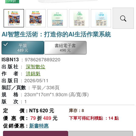
79折
AI智慧生活術：打造你的AI生活作業系統
平裝
書紐電子書
489 元
496 元
ISBN13
：
9786267889220
出版社
：
深智數位
作者
：
洪錦魁
出版日
：
2026/05/11
裝訂／頁數
：
平裝／336頁
規格
：
23cm*17cm*1.93cm (高/寬/厚)
版次
：
1
定價
：NT$ 620 元
庫存：8
優惠價
：
79
折
489
元
下單可得紅利積點 ：14 點
促銷優惠
：
新書特惠