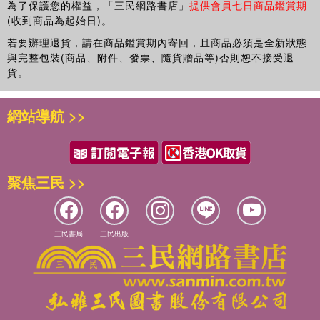
為了保護您的權益，「三民網路書店」
提供會員七日商品鑑賞期
4. 讓寫作與表達能力快速升級
► 讓你的生活，可以被系統化運作。
2-2-3 多選一決策（進階比較與判斷）
(收到商品為起始日)。
學會用 AI 產出多版本內容，從口語到商務、行銷一次到位。
在未來，真正的差距，將不再只是「能力」，而是你是否擁有
2-2-4 購物與旅遊決策（跨情境應用）
若要辦理退貨，請在商品鑑賞期內寄回，且商品必須是全新狀態
一套能放大能力的系統。
2-3 每日/ 每週生活規劃
5. 建立你的「第二大腦」，加速學習與內化
與完整包裝(商品、附件、發票、隨貨贈品等)否則恕不接受退
► 有些人，仍然用 AI 做單一任務；
2-3-1 從單日安排到節奏設計
不再只是閱讀，而是讓知識真正變成你的能力。
貨。
► 而有些人，已經用 AI 建立整個生活與工作的運作方式。
2-3-2 一週生活節奏規劃實例
6. AI 搜尋與資料分析能力全面提升
兩者之間的差距，將會越來越大。
2-4 從工具到系統：建立你的 AI 日常生活模式
不只是找資料，而是直接得到答案與洞察。
網站導航 >>
如果說過去的競爭，是「誰做得比較多」，那未來的競爭，將
▌第3 章 AI 寫作術 - 讓AI 替你完成高品質內容
會是：
7. 零設計基礎也能創作高品質圖像與內容
3-1 讓AI 產出不同風格內容（口語 / 商務 / 行銷）
► 誰的系統運作得更好。
從圖像、聲音到影片，打造你的個人創作能力。
3-1-1 錯誤用法：只讓 AI 生成內容
這本書希望帶給你的，不只是技巧，而是一種全新的思考方
3-1-2 正確用法：指定語氣、場景與用途
8. 打造個人品牌與內容影響力
式：
聚焦三民 >>
3-1-3 進階用法：一次產出多版本內容
讓 AI 幫你被看見，而不是只是默默努力。
► 不是再問「AI 可以幫我做什麼？」
3-2 讓AI 把普通內容變專業
9. 用 AI 幫你做更聰明的決策
而是開始思考 – 「我能不能用 AI，設計我的生活」？
3-2-1 錯誤用法：直接重寫內容
從消費選擇到投資判斷，全面提升決策品質。
當你開始用這個角度看待 AI，你會發現，它不只是工具，而是
3-2-2 正確用法：指定優化方向
三民書局
三民出版
你生活中最重要的升級引擎。當別人還在學習如何使用 AI，
10. 建立可複製、可持續的 AI 生活模式
3-3 建立「可重複使用」的AI 寫作模板
「你」，將開始建立屬於自己的：
不是短期技巧，而是一套能長期運作的人生系統。
3-3-1 錯誤用法：每次從零開始寫
► AI 智慧生活系統。
3-3-2 正確用法：建立固定寫作模板
回到核心價值
洪錦魁2026/4/20
3-3-3 建立可替換的寫作模板：深智公司實例
◎從日常生活，到專業能力全面升級：
編號：317/367/500
3-4 用AI 幫你想內容（從寫作到思考）