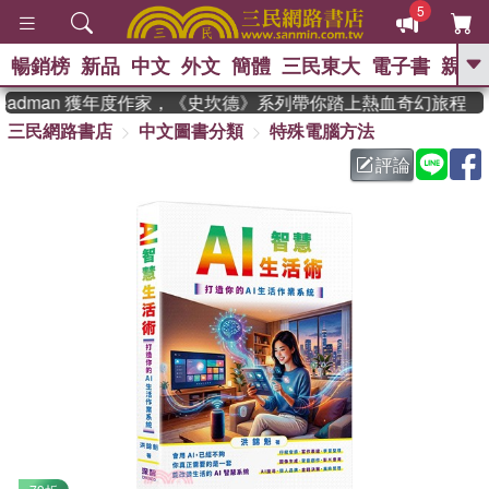
5
暢銷榜
新品
中文
外文
簡體
三民東大
電子書
親子
GO
eadman 獲年度作家，《史坎德》系列帶你踏上熱血奇幻旅程
三民網路書店
中文圖書分類
特殊電腦方法
、
熱搜：
東野圭吾
高希均教授回憶錄
、
、
、
The Odyssey
父親節
如果歷
評論
、
、
史是一群喵
暑期推薦
國際布克
、
、
獎 臺灣漫遊錄
方念華
台灣的李
、
、
登輝時代
數學女孩：黎曼猜想
偉大的迷走神經