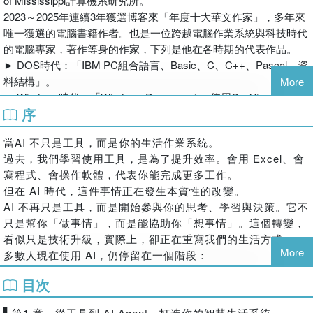
of Mississippi計算機系研究所。
2023～2025年連續3年獲選博客來「年度十大華文作家」，多年來
唯一獲選的電腦書籍作者。也是一位跨越電腦作業系統與科技時代
的電腦專家，著作等身的作家，下列是他在各時期的代表作品。
► DOS時代：「IBM PC組合語言、Basic、C、C++、Pascal、資
料結構」。
More
► Windows時代：「Windows Programming 使用C、Visual
序
Basic」。
► Internet時代：「網頁設計使用HTML」。
當AI 不只是工具，而是你的生活作業系統。
► 大數據時代：「R 語言邁向Big Data之路、Python王者歸來」。
過去，我們學習使用工具，是為了提升效率。會用 Excel、會
► AI時代：「機器學習數學、微積分 + Python實作」、「AI視
寫程式、會操作軟體，代表你能完成更多工作。
覺、AI之眼」。
AI智慧生活術
但在 AI 時代，這件事情正在發生本質性的改變。
► 通用AI時代：「ChatGPT、Gemini、Copilot、無料AI、AI職
打造你的AI生活作業系統
AI 不再只是工具，而是開始參與你的思考、學習與決策。它不
場、AI行銷、AI影片、AI賺錢術、NotebookLM - 打造AI『第二大
★☆★AI不只是工具，而是你的生活系統★☆★
只是幫你「做事情」，而是能協助你「想事情」。這個轉變，
腦』」。
★☆★未來的競爭，是系統的競爭★☆★
看似只是技術升級，實際上，卻正在重寫我們的生活方式。
► Vibe Coding 時代：「寫程式的 AI 戰友、Vibe Coding -
More
★☆★讓AI幫你做事，更幫你做決定★☆★
多數人現在使用 AI，仍停留在一個階段：
ChatGPT x Codex」。
► 問問題 → 得到答案。
► 國內第 1 本「多模態 AI - ChatGPT 5」、「Nano Banana 藝術
目次
在 AI 時代，真正的差距，已經不在於你會不會用工具，而是
但真正的差距，並不在於你問了多少問題，而在於 - 你是否建
宇宙」作者。
在你是否擁有一套完整的智慧生活系統。多數人使用 AI，還停
立了一套「讓 AI 持續運作」的系統，這正是本書想要解決的
► 國內第 1 本「AI 健康養生長壽書」、「AI 思維 – 原子習慣」作
▌第1 章 從工具到 AI Agent - 打造你的智慧生活系統