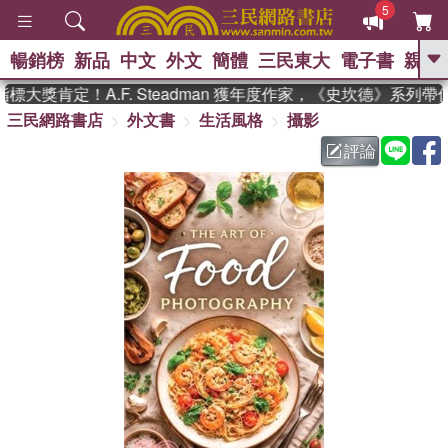
5
暢銷榜
新品
中文
外文
簡體
三民東大
電子書
親子
GO
大獎肯定！A.F. Steadman 獲年度作家，《史坎德》系列帶
三民網路書店
外文書
生活風格
攝影
、
、
熱搜：
東野圭吾
The Odyssey
、
、
、
父親節
花開錦繡
暑期推薦
評論
、
、
方念華
台灣的李登輝時代
數學
、
女孩：黎曼猜想
偉大的迷走神經
、
、
如果歷史是一群喵
臺灣漫遊錄