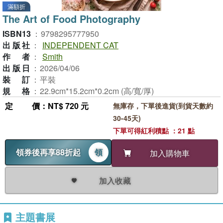
滿額折
The Art of Food Photography
ISBN13
：
9798295777950
出版社
：
INDEPENDENT CAT
作者
：
Smith
出版日
：
2026/04/06
裝訂
：
平裝
規格
：
22.9cm*15.2cm*0.2cm (高/寬/厚)
定價
：NT$ 720 元
無庫存，下單後進貨(到貨天數約
30-45天)
下單可得紅利積點 ：21 點
領券後再享88折起
領
加入購物車
加入收藏
主題書展