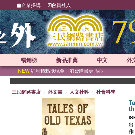
企業採購
會員登入
暢銷榜
新品
推薦
中文
外
NEW
紅利積點抵現金，消費購書更貼心
三民網路書店
外文書
人文社科
社會科學
Ta
th
IS
出