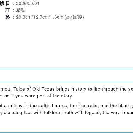
版日
：
2026/02/21
裝訂
：
精裝
規格
：
20.3cm*12.7cm*1.6cm (高/寬/厚)
nett, Tales of Old Texas brings history to life through the voi
e, as if you were part of the story.
f a colony to the cattle barons, the iron rails, and the blac
 blending fact with folklore, truth with legend, the way Texa