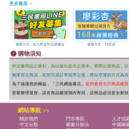
更多書展
優惠方式：
加入即送50元購書金
優惠方式：
19折起
購物須知
外文書商品之書封，為出版社提供之樣本。實際出貨商品，以
無庫存之商品，在您完成訂單程序之後，將以空運的方式為你
為了保護您的權益，「三民網路書店」
提供會員七日商品鑑賞
若要辦理退貨，請在商品鑑賞期內寄回，且商品必須是全新狀
網站導航 >>
關於我們
門市專區
人才招
中文分類
圖書分類法
中國圖