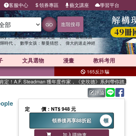
客服中心
領券專區
藝文講座
學習平台
進階搜尋
GO
、
、
、
sey
父親節
如果歷史是一群喵
暑期推薦
、
、
輝時代
數學女孩：黎曼猜想
偉大的迷走神經
子
文具選物
漫畫
教科考用
165反詐騙
.F. Steadman 獲年度作家，《史坎德》系列帶你踏上熱血奇
評論
eople
定價
：NT$ 948 元
領券後再享88折起
領
加入購物車