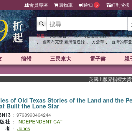
會員專區
購物車
通知
紅利兌換
5
、
、
熱搜：
東野圭吾
高希均教授回憶錄
The Odys
、
、
、
國際布克獎 臺灣漫遊錄
方念華
台灣的李登
文
簡體
三民東大
電子書
親
英國出版界指標大獎肯定！A
les of Old Texas Stories of the Land and the P
at Built the Lone Star
BN13
：
9798993464244
版社
：
INDEPENDENT CAT
作者
：
Jones