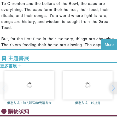
To Chrenton and the Lollers of the Bowl, the caps are
everything. The caps form their homes, their food, their
rituals, and their songs. It's a world where light is rare,
songs are history, and wisdom is sought from the Great
Toad.
But, for the first time in their memory, things are changing.
More
The rivers feeding their home are slowing. The caps are
dying. Not even the Great Toad on his damp throne can
help them.
主題書展
更多書展
Chrenton, his friend Allast, and the odd Peetro are tasked
with venturing beyond their valley to a foreign land where
no caps grow and their cherished songs seem strange.
There, they must find a way to save their home without
drawing the hungry forces of the wastes in to devour it.
優惠方式：
加入即送50元購書金
優惠方式：
19折起
購物須知