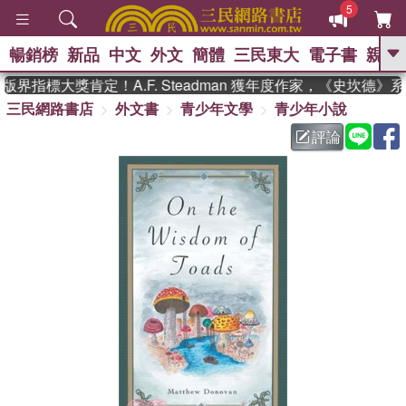
5
暢銷榜
新品
中文
外文
簡體
三民東大
電子書
親子
GO
界指標大獎肯定！A.F. Steadman 獲年度作家，《史坎德》
三民網路書店
外文書
青少年文學
青少年小說
、
熱搜：
東野圭吾
高希均教授回憶錄
、
、
、
The Odyssey
父親節
如果歷
評論
、
、
史是一群喵
暑期推薦
國際布克
、
、
獎 臺灣漫遊錄
方念華
台灣的李
、
、
登輝時代
數學女孩：黎曼猜想
偉大的迷走神經