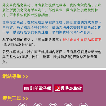
外文書商品之書封，為出版社提供之樣本。實際出貨商品，以出
版社所提供之現有版本為主。部份書籍，因出版社供應狀況特
殊，匯率將依實際狀況做調整。
無庫存之商品，在您完成訂單程序之後，將以空運的方式為你下
單調貨。為了縮短等待的時間，建議您將外文書與其他商品分開
下單，以獲得最快的取貨速度，平均調貨時間為1~2個月。
為了保護您的權益，「三民網路書店」
提供會員七日商品鑑賞期
(收到商品為起始日)。
若要辦理退貨，請在商品鑑賞期內寄回，且商品必須是全新狀態
與完整包裝(商品、附件、發票、隨貨贈品等)否則恕不接受退
貨。
網站導航 >>
聚焦三民 >>