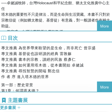
他不懈投入教育工作，於以色列與前蘇聯地區廣設學校與教育
塔木德改變了我對財富的觀點，也改變了我的一生。直到今天我還
──卓健誠牧師，台灣Holocaust和平紀念館、猶太文化推廣中心主
機構，既為經師、人師，亦為靈性導師。他曾任普林斯頓高等
每天讀上一回，以重溫猶太智者的教誨。
任
研究院（Institute for Advanced Studies）駐校學者（愛因斯
――洛克菲勒（John Davison Rockefeller），美國實業家、全球首
塔木德的重要性不只是律法，而是生命與生活寶藏。本書不只對於
坦也曾擔任此職）、華盛頓特區的伍卓．威爾遜國際研究中心
富
宗教信徒（例如猶太教徒、基督徒）有意義，對一般讀者也有極大
（Woodrow Wilson Center for International Studies）駐校
聖經讓每一個人服從上帝的安排，塔木德則讓財富服從了我們的選
助益。
More
學者，並獲書院大學（Yeshiva University）、本．古里安大
擇。
──曾宗盛，台灣神學院舊約學副教授
學（Ben Gurion University）、巴伊蘭大學（Bar Ilan
――哈默（Armand Hammer），美國石油大王、世界級鉅賈
目次
我特別期待基督徒多研究這本書，多認識猶太宗教的美德，因為弟
University）、布蘭戴斯大學（Brandeis University）以及佛
塔木德為我們開啟了一扇通往財富與自由的大門。
弟一定可以和哥哥學很多的，這就是宗教方面的孝道。
羅里達國際大學（Florida International University）等校頒贈
――索羅斯（George Soros），全球知名的投資大亨
專文推薦 為世界帶來盼望的是生命，而非死亡 曾宗盛
──雷敦龢神父，輔仁大學法律系副教授
榮譽學位。
管理最重要的品質是保持正確的心態，《塔木德》是讓我們內心寧
專文推薦 基督徒也該研讀的經典 雷敦龢
坊間有關猶太教或猶太人的書刊，多以實用為取向，少能帶領讀者
靜的教義。
專文推薦 書本的宗教，讀經的民族 蔡彥仁
掌握猶太傳統的精義神髓。此書為猶太教核心知識領域的開拓，彌
譯者簡介
――格林斯潘（Alan Greenspan），美國經濟政策權威
專文推薦 如何運用塔木德，從本書開始 卓健誠
補了些許的缺憾。
朱怡康
專文推薦 尋找智慧的開端 鄭忠信
──蔡彥仁，政治大學宗教研究所專任教授
專職譯者。譯有《耶穌比宗教大》、《耶穌憑什麼》、《跟教
作 者 序 進入塔木德的世界
聖經說「認識耶和華是智慧開端」，認識猶太人生活哲學，你可以
宗方濟各學領導》、《開啟你的靈性力量》、《治癒生命的創
從這本書開始。
傷》、《聖五傷畢奧神父傳》等書，另合譯有《瑜伽之心》、
第一部：歷史背景
More
──鄭忠信，基督教論壇基金會執行長
《複製、基因與不朽》，其它歷史、科普譯作散見於《BBC知
第1章：何謂塔木德？
【成功人士看塔木德】
識》月刊。
第2章：塔木德時代的生活
主題書展
不瞭解塔木德，就不瞭解猶太人；不瞭解猶太人，就不瞭解世界。
第3章：口傳律法：初期賢士
――愛因斯坦（Albert Einstein），現代物理學之父
更多書展
第4章：口傳律法：雙賢時期
《塔木德》是經典中的經典，是非常多成功人士智慧的泉源。