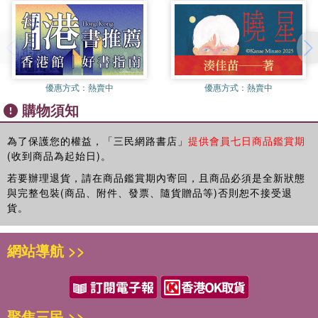
第5章：傳道
──股神巴菲特（Warren Edward Buffett），美國企業家
第6章：米示拿的彙編
塔木德改變了我對財富的觀點，也改變了我的一生。直到今天我還
第7章：巴比倫尼亞詮者
每天讀上一回，以重溫猶太智者的教誨。
第8章：巴勒斯坦詮者
――洛克菲勒（John Davison Rockefeller），美國實業家、全球首
第9章：《巴比倫塔木德》之編輯
富
第10章：塔木德釋經傳統
優惠方式：
熱賣中
優惠方式：
熱賣中
聖經讓每一個人服從上帝的安排，塔木德則讓財富服從了我們的選
第11章：塔木德的印刷
購物須知
擇。
第12章：打壓與查禁
――哈默（Armand Hammer），美國石油大王、世界級鉅賈
第二部：架構與內容
為了保護您的權益，「三民網路書店」
提供會員七日商品鑑賞期
塔木德為我們開啟了一扇通往財富與自由的大門。
第13章：塔木德的架構
(收到商品為起始日)。
――索羅斯（George Soros），全球知名的投資大亨
第14章：塔木德的版面安排
若要辦理退貨，請在商品鑑賞期內寄回，且商品必須是全新狀態
管理最重要的品質是保持正確的心態，《塔木德》是讓我們內心寧
第15章：塔木德的主題
與完整包裝(商品、附件、發票、隨貨贈品等)否則恕不接受退
靜的教義。
第16章：禱詞與祝禱
貨。
――格林斯潘（Alan Greenspan），美國經濟政策權威
第17章：安息日
第18章：節日
網站導航 >>
第19章：結婚與離婚
第20章：女性地位
第21章：民法（金融法）
第22章：刑法
聚焦三民 >>
第23章：獻祭