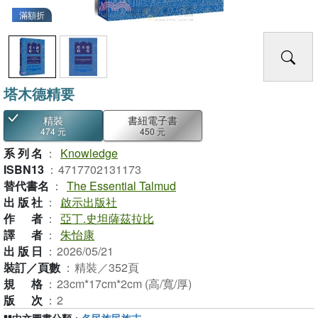
滿額折
塔木德精要
精裝
書紐電子書
474 元
450 元
系列名
：
Knowledge
ISBN13
：
4717702131173
替代書名
：
The Essential Talmud
出版社
：
啟示出版社
作者
：
亞丁.史坦薩茲拉比
譯者
：
朱怡康
出版日
：
2026/05/21
裝訂／頁數
：
精裝／352頁
規格
：
23cm*17cm*2cm (高/寬/厚)
版次
：
2