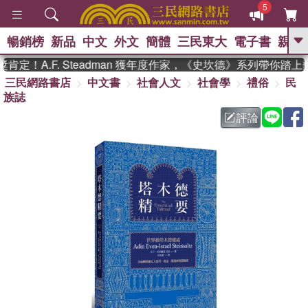
5
暢銷榜
新品
中文
外文
簡體
三民東大
電子書
親子
GO
！A.F. Steadman 獲年度作家，《史坎德》系列帶你踏上熱
三民網路書店
中文書
社會人文
社會學
禮俗
民
、
熱搜：
東野圭吾
高希均教授回憶錄
族誌
、
、
、
The Odyssey
父親節
花開錦
、
、
、
繡
暑期推薦
方念華
台灣的
評論
、
李登輝時代
數學女孩：黎曼猜想
、
、
偉大的迷走神經
如果歷史是一
、
群喵
臺灣漫遊錄