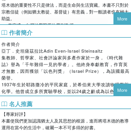
塔木德的重要性不只是律法，而是生命與生活寶藏。本書不只對於
宗教信徒（例如猶太教徒、基督徒）有意義，對一般讀者也有極大
助益。
More
──曾宗盛，台灣神學院舊約學副教授
作者簡介
我特別期待基督徒多研究這本書，多認識尤太宗教的美德，因為弟
弟一定可以和哥哥學很多的，這就是宗教方面的孝道。
作者簡介
──雷敦龢神父，輔仁大學法律系副教授
亞丁．史坦薩茲拉比Adin Even-Israel Steinsaltz
坊間有關猶太教或猶太人的書刊，多以實用為取向，少能帶領讀者
集教師、哲學家、社會評論家與多產作家於一身，《時代雜
掌握猶太傳統的精義神髓。此書為猶太教核心知識領域的開拓，彌
誌》譽為「千年難得一見的學者」。他終身奉獻教育，作育英
補了些許的缺憾。
才無數，因而獲頒「以色列獎」（Israel Prize），為該國最高
──蔡彥仁，政治大學宗教研究所專任教授
榮譽。
聖經說「認識耶和華是智慧開端」，認識猶太人生活哲學，你可以
1937年生於耶路撒冷的平民家庭，於希伯來大學攻讀物理學與
從這本書開始。
More
化學。他曾成立多所實驗學校，並以24歲之齡成為以色列最年
──鄭忠信，基督教論壇基金會執行長
輕的校長。1965年，他著手開始生涯鉅作：將《巴比倫塔木
【成功人士看塔木德】
名人推薦
德》由亞蘭文譯為希伯來文，並加以評注，2010年四十六卷全
不瞭解塔木德，就不瞭解猶太人；不瞭解猶太人，就不瞭解世界。
數竣工。此外，他著有書籍六十餘本、論文數百篇，領域涵蓋
――愛因斯坦（Albert Einstein），現代物理學之父
【專家好評】
動物學、神學、社會評論等，其中《十三瓣玫瑰》（The
《塔木德》是經典中的經典，是非常多成功人士智慧的泉源。
本書使我們更加認識猶太人及其思想的根源，進而將塔木德的教導
Thirteen Petalled Rose）為卡巴拉經典之作。
──股神巴菲特（Warren Edward Buffett），美國企業家
運用在當今的生活中，確屬一本不可多得的好書。