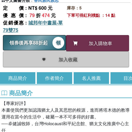
中文圖書分類
：
各民族民族志
定價
：NT$ 600 元
庫存：5
優惠價
：
79
折
474
元
下單可得紅利積點 ：14 點
促銷優惠
：
城邦年中書展-單
79雙75
領券後再享88折起
領
加入購物車
加入收藏
商品簡介
作者簡介
名人推薦
目
商品簡介
【專家好評】
本書使我們更加認識猶太人及其思想的根源，進而將塔木德的教導
運用在當今的生活中，確屬一本不可多得的好書。
──卓健誠牧師，台灣Holocaust和平紀念館、猶太文化推廣中心主
任