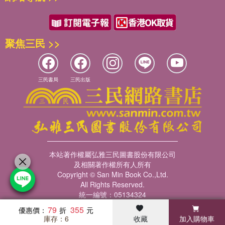
二兒子重六（興盛）和小兒子元璋（原名重八，學名興宗），眼看
著大人一個個倒下，請不得郎中，抓不得藥，只急得相對痛哭。尤
其為難的是：家裡沒有一貫鈔、一錢銀子，買不了棺木，更談不上
聚焦三民 >>
墳地。田主呢？幾年的主客，想來總該施捨佃戶一塊埋骨之地，誰
知不但不理會，反而「呼叱昂昂」。鄰舍們都覺得難受、傷心。正
沒計較處，同村人劉繼祖不忍心，慨然捨了一塊地。兩兄弟磕頭謝
了，真是一頭有了著落。但是，衣裳呢？棺槨呢？還是沒辦法。只
三民書局
三民出版
好將就把幾件破衣裳包裹了，抬到墳地草葬。兩兄弟一面抬，一面
哭，好容易抬到了，還未動手挖坑，突然間風雨交加，雷轟電閃，
整個天像塌下來似的。兩兄弟躲在樹下發抖，約夠一頓飯時，天霽
雨晴，到墳地一看，大吃一驚，屍首不見了，原來山腳下土鬆，一
陣大水把坡上的土沖塌了，恰好埋了屍首，薄薄的一個土饅頭，俗
話叫作「天葬」。三十五年後，朱元璋寫〈皇陵碑〉時，還覺得傷
本站著作權屬弘雅三民圖書股份有限公司
心：「殯無棺槨，被體惡裳，浮掩三尺，奠何殽漿！」
及相關著作權所有人所有
Copyright © San Min Book Co.,Ltd.
父母的大事雖了，過日子呢？沒留下一寸土、一顆米，元璋餓了些
All Rights Reserved.
統一編號：05134324
日子，到處找零活做。誰知大戶人家都已逃荒逃瘟去了，貧民小戶
自己都在挨餓，怎麼雇得起人？到處碰壁，懶洋洋地不願回家，一
79
355
優惠價：
庫存：6
收藏
加入購物車
徑到村外給他父母上墳，蹲在新長著青草的墳邊，沉思如何來打發
暢銷榜
客服中心
收藏
瀏覽紀錄
會員專區