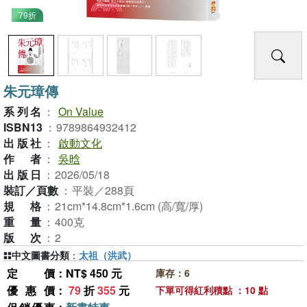
79折
朱元璋傳
系列名
：
On Value
ISBN13
：
9789864932412
出版社
：
啟動文化
作者
：
吳晗
出版日
：
2026/05/18
裝訂／頁數
：
平裝／288頁
規格
：
21cm*14.8cm*1.6cm (高/寬/厚)
重量
：
400克
版次
：
2
中文圖書分類
：
太祖（洪武）
定價
：NT$ 450 元
庫存：6
優惠價
：
79
折
355
元
下單可得紅利積點 ：10 點