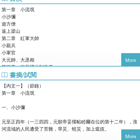
◎新官僚，鞏皇權
第一章 小流氓
成為帝王後他勤政愛民，而治吏的手段卻極其酷烈：廢丞相，
小沙彌
文字獄，錦衣衛，把持皇權。其出色的軍事謀略與政治手段全
遊方僧
靠自己領悟，讓整個官僚階層噤若寒蟬，影響了明清五百餘年
逼上梁山
的政治文化。
第二章 紅軍大帥
小親兵
現代明史研究的開拓者和奠基人吳?，三十年嘔心瀝血之作。
小軍官
吳?用翔實的考據、生動的筆觸，刻畫了朱元璋從乞丐到皇
大元帥、大丞相
More
帝、從「文盲」到「一國之主」跌宕起伏的一生。本書以一九
第三章 從吳國公到吳王
四九年版本為底稿，尚未受毛澤東影響，註解詳盡，是至今明
書摘/試閱
鄱陽湖決戰
史研究的必讀書目，也是吳?的代表作品。
取東吳
【內文一】（節錄）
南征北伐
第一章 小流氓
第四章 大皇帝的統治術
大明帝國和明教
一、小沙彌
農民被出賣了！
新官僚養成所
元至正四年（一三四四，元順帝妥懽帖睦爾在位的第十二年），淮
皇權的輪子──軍隊
河流域的人民遭受了苦難，旱災、蝗災，加上瘟疫。
皇權的輪子──新官僚機構
More
建都和國防