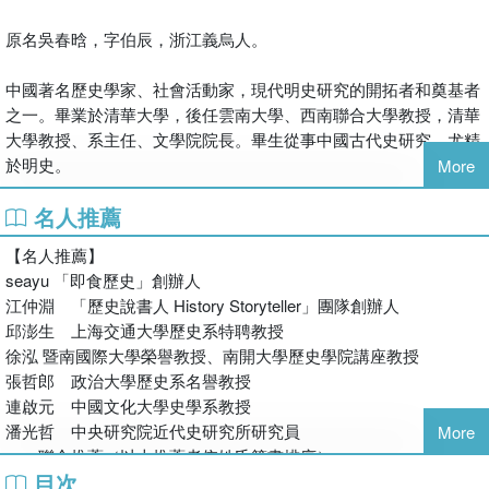
隊，二是官僚機構。用武力鎮壓，用公文統治，皇權假如是車
原名吳春晗，字伯辰，浙江義烏人。
子，軍隊和官僚便是兩個車輪，缺一不可。」——吳?
中國著名歷史學家、社會活動家，現代明史研究的開拓者和奠基者
朱元璋收復了淪陷於外族四百多年的疆域，建立了漢族自主的
之一。畢業於清華大學，後任雲南大學、西南聯合大學教授，清華
大帝國。他是大明帝國的主人，幾十個屬國和藩國的共主，被
大學教授、系主任、文學院院長。畢生從事中國古代史研究，尤精
後代人稱為「民族英雄」，也是有史以來權力最大、地位最
於明史。
高、專制獨裁、缺乏人性的大皇帝。
More
名人推薦
其劇作《海瑞罷官》招來全面批鬥，進而點燃了文化大革命，代表
◎史上起點最低的皇帝
作《朱元璋傳》，因其借古諷今的寫作手法，亦難逃其罪。吳?因
元順帝至正四年（1344），安徽淮河流域，旱災、蝗災、瘟疫
【名人推薦】
此入獄，隔年即於獄中過世。
爆發，17歲的農家少年朱元璋，家破人亡，為了混口飯吃，出
seayu 「即食歷史」創辦人
家當了和尚，每天掃地上香、燒飯洗衣，還經常受老和尚的
江仲淵 「歷史說書人 History Storyteller」團隊創辦人
代表作《朱元璋傳》，先後寫作四稿，投入了畢生精力，是明史研
氣，不久淪為乞丐……
邱澎生 上海交通大學歷史系特聘教授
究的經典之作。
徐泓 暨南國際大學榮譽教授、南開大學歷史學院講座教授
◎從乞丐到皇帝，只用了15年的時間
張哲郎 政治大學歷史系名譽教授
25歲投入郭子興麾下，從小兵直至元帥，四處打仗、南征北
連啟元 中國文化大學史學系教授
伐。41歲登基稱帝，為真正意義上的布衣皇帝。開創大明王
潘光哲 中央研究院近代史研究所研究員
More
朝，此後獨掌政權30年，史稱「洪武之治」，深刻改寫歷史走
——聯合推薦（以上推薦者依姓氏筆畫排序）
向，影響綿延至今。
目次