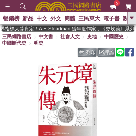
5
暢銷榜
新品
中文
外文
簡體
三民東大
電子書
親子
GO
標大獎肯定！A.F. Steadman 獲年度作家，《史坎德》系列
三民網路書店
中文書
社會人文
史地
中國歷史
、
、
熱搜：
東野圭吾
The Odyssey
中國斷代史
明史
、
、
父親節
如果歷史是一群喵
暑期
、
、
推薦
國際布克獎 臺灣漫遊錄
方
列印
評論
、
、
念華
台灣的李登輝時代
數學女
、
孩：黎曼猜想
偉大的迷走神經