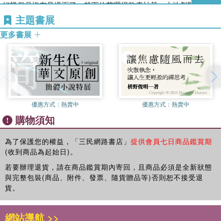
好幾個月沒有見過雨了，栽下的苗曬得乾癟枯黃，大地裂開了一條
大一統和分化政策
條的龜縫。到處在求雨祈神，老年人恭恭敬敬向龍王爺磕頭，孩子
主題書展
第五章 恐怖政治
們戴著柳枝圈圈躥出躥進。正在焦急沒收成時，又來了瀰天漫地的
大屠殺
更多書展
蝗蟲，把穗上稀稀的幾顆粟粒吃得一乾二淨。地方上有年紀的人都
文字獄
在唉聲歎氣，哭喪著臉，說幾十年來沒有見過這樣的年成，這日子
特務網
著實過不得了。
皇權的極峰
第六章 家庭生活
不料禍不單行，疫癘大起，鍾離太平鄉的人，接二連三地病倒。已
馬皇后
經吃了多少時候的草根樹皮了，病一起就挺不住，開頭只覺得渾身
皇子皇孫
優惠方式：
熱賣中
優惠方式：
熱賣中
無力氣，接著是上吐下瀉，不到一晝夜便斷了氣。起初大家還不理
教養和性格
購物須知
會，到了一個村子裡一天死去了幾十個人，家家死人，天天死人的
晚年的悲哀
時候，明白這是上天在降罰，散佈瘟疫來收人，才著了慌。不管
「在數的難逃」的老話，還是逃命要緊。各村莊的人攜兒帶女，只
為了保護您的權益，「三民網路書店」
提供會員七日商品鑑賞期
後記
(收到商品為起始日)。
要有親戚朋友家可投奔的，連家裡的病人都顧不得了。不過幾天工
附錄：朱元璋年表
夫，太平鄉數得出的十幾個村子，便鬧得人煙寥落，雞犬聲稀，顯
若要辦理退貨，請在商品鑑賞期內寄回，且商品必須是全新狀態
出一片淒涼暗淡的景象。
與完整包裝(商品、附件、發票、隨貨贈品等)否則恕不接受退
貨。
孤莊村朱家，朱五四官名叫世珍的，一大家人，不過半個月，死了
三口。五四六十四歲了，四月初故去。三天後，大兒子重四學名叫
網站導航 >>
興隆的也死了。到二十二那一天五四的老伴陳二娘又死了。五四的