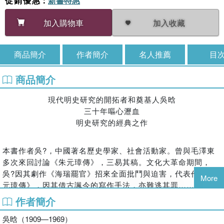
促銷優惠
：
新書特惠
加入收藏
加入購物車
商品簡介
作者簡介
名人推薦
目
商品簡介
現代明史研究的開拓者和奠基人吳晗
三十年嘔心瀝血
明史研究的經典之作
本書作者吳?，中國著名歷史學家、社會活動家。曾與毛澤東
多次來回討論《朱元璋傳》，三易其稿。文化大革命期間，
吳?因其劇作《海瑞罷官》招來全面批鬥與迫害，代表作《朱
More
元璋傳》，因其借古諷今的寫作手法，亦難逃其罪……
作者簡介
對朱元璋的批判，就是對專制獨裁的批判
吳晗（1909—1969）
「專制獨裁的君主，用以維持和鞏固皇權的兩套法寶，一是軍