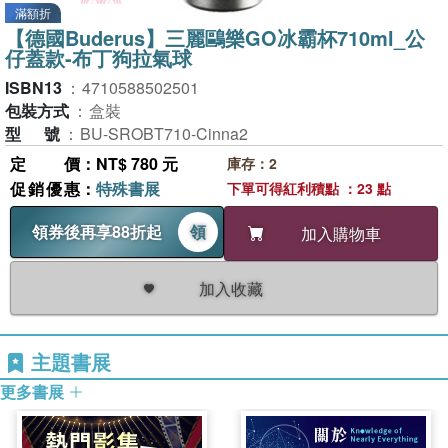
滿額折
【德國Buderus】三麗鷗樂GO冰霸杯710ml_公
仔蓋款-布丁狗拉氣球
ISBN13
：
4710588502501
包裝方式
：
盒裝
型號
：
BU-SROBT710-Cinna2
定價
：NT$ 780 元
庫存：2
促銷優惠
：
特殊書展
下單可得紅利積點 ：23 點
領券後再享88折起
領
加入購物車
加入收藏
主題書展
更多書展