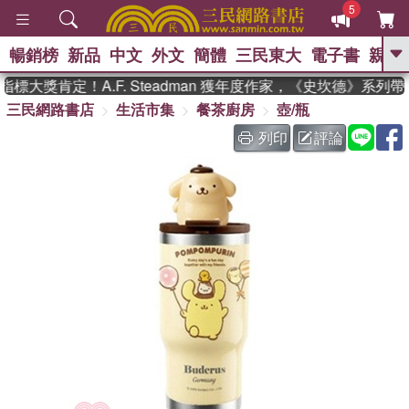
5
暢銷榜
新品
中文
外文
簡體
三民東大
電子書
親子
GO
標大獎肯定！A.F. Steadman 獲年度作家，《史坎德》系列
三民網路書店
生活市集
餐茶廚房
壺/瓶
、
、
熱搜：
東野圭吾
The Odyssey
、
、
父親節
如果歷史是一群喵
暑期
列印
評論
、
、
推薦
國際布克獎 臺灣漫遊錄
方
、
、
念華
台灣的李登輝時代
數學女
、
孩：黎曼猜想
偉大的迷走神經