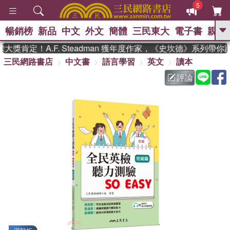
5
暢銷榜
新品
中文
外文
簡體
三民東大
電子書
親子
GO
獎肯定！A.F. Steadman 獲年度作家，《史坎德》系列帶你
三民網路書店
中文書
語言學習
英文
讀本
、
、
熱搜：
東野圭吾
The Odyssey
、
、
、
父親節
花開錦繡
暑期推薦
評論
、
、
方念華
台灣的李登輝時代
數學
、
女孩：黎曼猜想
偉大的迷走神經
、
、
如果歷史是一群喵
臺灣漫遊錄