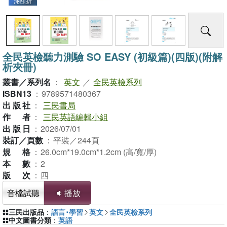
滿額折
全民英檢聽力測驗 SO EASY (初級篇)(四版)(附解
析夾冊)
叢書／系列名
：
英文
／
全民英檢系列
ISBN13
：
9789571480367
出版社
：
三民書局
作者
：
三民英語編輯小組
出版日
：
2026/07/01
裝訂／頁數
：
平裝／244頁
規格
：
26.0cm*19.0cm*1.2cm (高/寬/厚)
本數
：
2
版次
：
四
音檔試聽
播放
三民出版品
：
語言･學習
英文
全民英檢系列
中文圖書分類
：
英語