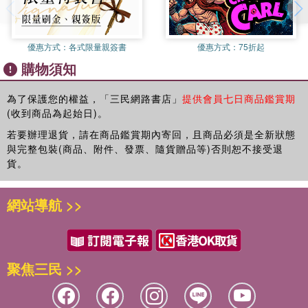
讀、寫任何單方面的能力，而是一個人能使用該語言溝通的能
力。因此“
English proficiency test
”就是一個人能使用英文溝
Unit 1 p. 36
通，並且表達自我的能力。所以，全民英檢是沒有範圍的，並
優惠方式：
各式限量親簽書
優惠方式：
75折起
非讀完固定的十本或五十本書就必定會拿滿分的一種測驗。全
購物須知
民英檢的目的在於：測驗一個人是否能用英文在聽、說、讀、
寫於各種不同的環境下，適當的表達自己並了解別人。其成績
Unit 2 p. 43
為了保護您的權益，「三民網路書店」
提供會員七日商品鑑賞期
也能對照
CEFR
（國際認證的英語程度指標）。
(收到商品為起始日)。
以下將為你介紹全民英檢的三大特色：
若要辦理退貨，請在商品鑑賞期內寄回，且商品必須是全新狀態
1.
Unit 3 p. 50
分級測驗
與完整包裝(商品、附件、發票、隨貨贈品等)否則恕不接受退
全民英檢分成五個級數：初級、中級、中高級、高級及優級。
貨。
初級程度應具備基礎的英文能力，能夠理解並運用簡單的日常
用語；中級程度應在日常生活中，能使用簡易的英文溝通；中
Unit 4 p. 57
網站導航 >>
高級程度應具備較成熟的英文能力，可能不是很精確的用語，
但能在生活上溝通無礙；高級程度應具備流利的英文能力，少
有錯誤並能於專業領域中運用；優級程度則應具備接近已受高
Unit 5 p. 64
等教育英語母語人士的英文能力，能在各場合做專業有效的溝
聚焦三民 >>
通。
2.
聽、說、讀、寫四技並重
Unit 6 p. 70