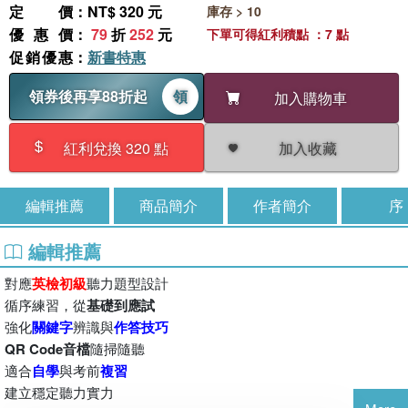
定價
：NT$ 320 元
庫存 > 10
優惠價
：
79
折
252
元
下單可得紅利積點 ：7 點
促銷優惠
：
新書特惠
領券後再享88折起
領
加入購物車
加入收藏
紅利兌換 320 點
編輯推薦
商品簡介
作者簡介
序
編輯推薦
對應
英檢初級
聽力題型設計
循序練習，從
基礎到應試
強化
關鍵字
辨識與
作答技巧
QR Code
音檔
隨掃隨聽
適合
自學
與考前
複習
建立穩定聽力實力