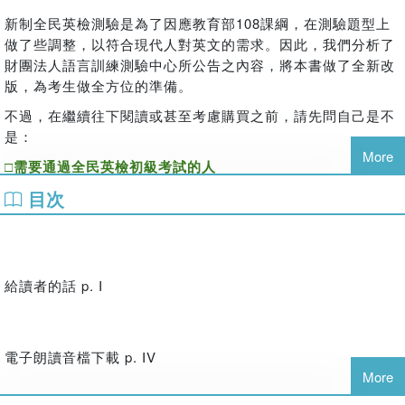
新制全民英檢測驗是為了因應教育部
108
課綱，在測驗題型上
做了些調整，以符合現代人對英文的需求。因此，我們分析了
財團法人語言訓練測驗中心所公告之內容，將本書做了全新改
版，為考生做全方位的準備。
不過，在繼續往下閱讀或甚至考慮購買之前，請先問自己是不
是：
More
□需要通過全民英檢初級考試的人
目次
□想要增進英文聽力的人
□對國際化趨勢有警覺的人
□習慣性涉獵各種主題書本的人
給讀者的話
p. I
只要以上四個選項中，有任何一個符合你的情況，那麼，請繼
續閱讀。因為時間是很寶貴的，本書將協助你節省時間，讓你
電子朗讀音檔下載
p. IV
事半功倍。
More