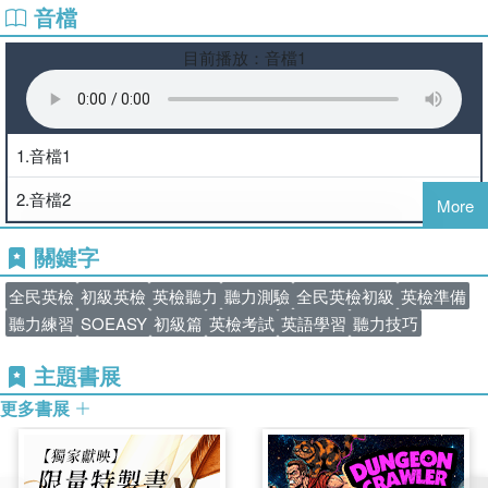
音檔
在開始進入書中的試題之前，我們先談一下國際化與全民英
聽力測驗試題範例分析
檢，因為這關係到為何參加全民英檢測驗，以及為什麼你正在
目前播放：音檔1
閱讀本書。接著，要參加全民英檢測驗或對它有興趣的人應該
知道全民英檢是什麼。最後針對本書的聽力練習，分享一些聽
第一部份：看圖辨義
p. 1
力的基本原則與技巧。
1.音檔1
國際化與全民英檢
2.音檔2
第二部份：問答
p. 7
More
在談論全民英檢之前，讓我們先來看看國際化與全民英檢的關
聯。不可否認地，英文已成為世界各國、各行各業，甚至是網
關鍵字
路上溝通的主要語言。因此，在國際化的趨勢下，我們對英文
第三部份：簡短對話
p. 17
有越來越多需求。全民英檢其實是這個趨勢下的產物。在英文
全民英檢
初級英檢
英檢聽力
聽力測驗
全民英檢初級
英檢準備
如此重要的時代下，越來越多公司在招募人才時，會要求全民
聽力練習
SOEASY
初級篇
英檢考試
英語學習
聽力技巧
英檢的通過證明。另外，越來越多國內外學校在接受申請或甄
試學生時，也將全民英檢的認證當作一個標準。教育部更逐年
主題書展
第四部份：短文聽解
p. 29
提高各級學校學生必須通過全民英檢的比例。
更多書展
什麼是全民英檢？
全民英檢的全名是
General English Proficiency Test
聽力測驗實戰練習
(GEPT)
。所謂的“
proficiency test
”，並不只是測驗聽、說、