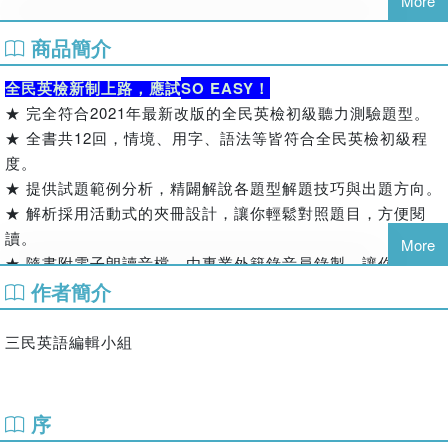
More
商品簡介
SO EASY
全民英檢新制上路，應試
！
2021
★
完全符合
年最新改版的全民英檢初級聽力測驗題型。
12
★
全書共
回，情境、用字、語法等皆符合全民英檢初級程
度。
★
提供試題範例分析，精闢解說各題型解題技巧與出題方向。
★
解析採用活動式的夾冊設計，讓你輕鬆對照題目，方便閱
讀。
More
★
隨書附電子朗讀音檔，由專業外籍錄音員錄製，讓你提升應
作者簡介
試熟悉度。
三民英語編輯小組
序