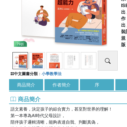
IS
出
出
裝
79折
中文圖書分類
：
小學教學法
商品簡介
作者簡介
序
商品簡介
語文素養，決定孩子的綜合實力，甚至對世界的理解！
第一本專為AI時代父母設計，
陪伴孩子邏輯清晰，能夠表達自我、判斷真偽，