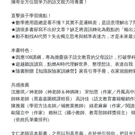
擁有全方位競爭力的語文能力培養書！
直擊孩子學習痛點！
★數學應用題總是看不懂？其實不是邏輯差，是語意理解出了
★讀很多書卻寫不出好文章？缺乏將資訊轉化為觀點的「輸出
★動不動找AI代勞？失去獨立思考與精準表達力，才是未來最
本書特色：
★因應108課綱，專為擔憂孩子語文教育的父母設計，打破學
★超越聽說讀寫，點燃AI時代理解世界、整理想法、表達自我
★隨書附贈【知識探險家訓練營】家長引導手冊，在家就能輕
共感推薦
沈雅琪／神老師（神老師＆神媽咪） 宋怡慧（作家／丹鳳高中
帥林老師（黑嘉嘉圍棋課程長） 高詩佳（語文教育書籍暢銷作
陳雅麗（學習方法名師／補教業教師） 綠君麻麻（作家／閱讀
歐陽立中（作家） 賴秋江（國小教師、教育部師鐸獎得主） 
（依姓氏筆畫排列）
文仁老師這本新書，之所以別具意義，在於他引領你，把目光