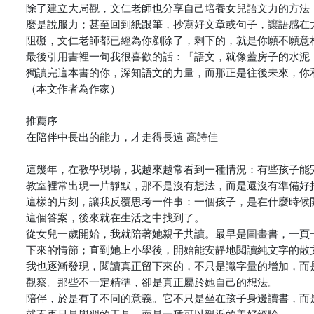
除了建立大局觀，文仁老師也分享自己培養女兒語文力的方法
麼是說服力；甚至回到紙跟筆，抄寫好文章或句子，讓語感在
阻礙，文仁老師都已經為你剷除了，剩下的，就是你願不願意
最後引用書裡一句我很喜歡的話：「語文，就像蓋房子的水泥
獨讀完這本書的你，深知語文的力量，而那正是往後未來，你
（本文作者為作家）
推薦序
在陪伴中長出的能力，才走得長遠 高詩佳
這幾年，在教學現場，我越來越常看到一種情況：有些孩子能
教室裡常出現一片靜默，那不是沒有想法，而是還沒有準備好
這樣的片刻，讓我反覆思考一件事：一個孩子，是在什麼時候
這個答案，後來就在生活之中找到了。
從女兒一歲開始，我就陪著她親子共讀。最早是圖畫書，一頁
下來的情節；直到她上小學後，開始能安靜地閱讀純文字的散
我也逐漸發現，閱讀真正留下來的，不只是識字量的增加，而
觀察。那些不一定精準，卻是真正屬於她自己的想法。
陪伴，於是有了不同的意義。它不只是坐在孩子身邊讀書，而
就不再只是學習的工具，而是一種可以親近的美好經驗。