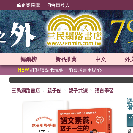
企業採購
會員登入
暢銷榜
新品
推薦
中文
外
NEW
紅利積點抵現金，消費購書更貼心
三民網路書店
親子館
親子共讀
語言學習
語
備
系