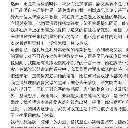
然而，正是在這樣的時代，我反而更加確信—語文素養不是可
孩子能否自主理解世界、清楚表達自我、判斷資訊真偽，甚至
身為一位大學國文科教授，我在課堂上看過太多這樣的年輕人
立場與意圖。他們習慣尋找標準答案，卻不熟悉提出問題；能
我常在課堂上拋出開放式提問，迎來的卻往往是沉默、遲疑，
子將很難在未來找到屬於自己的聲音。也正是在這樣的時刻，
次次表達與理解中，慢慢累積、逐步長成。
這個念頭，起初只是我身為教師的專業反思。直到成為父親，
的關鍵，並不只存在於教室與教材之中，而是早已在家庭日常
也因此，我開始有意識地觀察小凱特的一言一行。她在課堂中
索。在她說話與書寫的過程中，我看見思維逐步成形的軌跡。
悄然形塑。這種從家庭開始的培養，比任何補習或課本都來得
我也深刻理解許多父母的焦慮：擔心孩子落後、語文能力追不
或許提升了，但孩子對文字的敏感度、思想的整合力，以及情
界、整理想法、表達自我，並與他人建立連結的能力，是陪伴
因此，我希望這本書能從家庭的視角出發，提供一條清晰可行
互動、共讀與表達練習，家長可以在生活中幫助孩子培養聆聽
子一生受用的核心素養。
我特別想強調「陪伴」的力量。當我坐在小凱特書桌旁，聽她