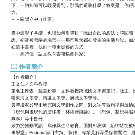
下，一切知識可以輕易得到，那我們還剩什麼？答案是，你得
力。
－－歐陽立中（作家）
書中談親子共讀，也談如何引導孩子說出自己的想法；談閱讀
悉、卻常被忽略的場景——那些每天都在發生的生活片段。如
在這本書裡，找到一種更從容的方式。
－－高詩佳（語文教育書籍暢銷作家）
作者簡介
【作者簡介】
王文仁／文科教授
筆名王厚森，臉書粉專「文科教授跨域國文學習筆記」版主，
獲東海文學獎、南瀛文學獎、府城文學獎等。
長年浸潤於學術研究與文學創作之間，對文字有著精準與溫情
《現代與後現代的游移者：林燿德詩論》、《想像、凝視與追尋
無聊》等十餘冊。
致力於推動閱讀、寫作與生命教育。面對AI浪潮，始終站在
事學堂」Podcast節目主持、製作。專業見解深受媒體關