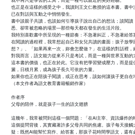
也正是在這樣的感受之中，我讀到王文仁教授的這本書。書中
已在對話與互動之中悄悄發生。
書中談親子共讀，也談如何引導孩子說出自己的想法；談閱讀
悉、卻常被忽略的場景—那些每天都在發生的生活片段。
我特別喜歡書中所呈現的一種節奏：不急著糾正，不急著給答
在閱讀的過程裡，我常想起自己和女兒共讀的畫面：孩子放學
想？」、「如果再來一次，妳會怎麼做？」在這樣的對話裡，
對我而言，語文能力從來不只是考試，而是一種與世界互動的
這本書的價值，也正在於此。它沒有把學習變成壓力，而是提
澱，日積月累，成為孩子長久可依的力量。
如果你也正在陪孩子閱讀，或正在思考，該如何讓孩子更自在
（本文作者為語文教育書籍暢銷作家）
作者序
父母的陪伴，就是孩子一生的語文翅膀
這幾年，我常被問到這樣一個問題：「在AI主宰、資訊爆炸的
這個提問背後，其實藏著許多父母共同的焦慮。孩子每天接觸
疑：既然AI能幫忙寫作、給答案，那孩子花時間學語文，還有