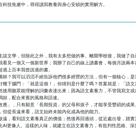
在科技焦慮中，尋得讀寫教養與身心安頓的實用解方。
談文學，但除此之外，我有太多想做的事。離開學校後，我做了自己的P
我看見一個又一個新世界；我辦了自己的線上讀書會，每個月說兩本
超過上百本我曾說過的書。
講師？我可以滔滔不絕告訴他們很多經營的方法，但有一個核心，是
好幾下腦門：「就是這個！」你猜到是什麼了嗎？答案就是：「語文
然後用聽眾能理解的詞彙表達出來；因為語文素養力，不管我寫文或
調頻，配合來賓的風格和語速。
效應」，只有願意「長期投資」的父母和孩子，才能享受豐碩的成果
，但從長遠來看，語文始終未能內化成為他的能力。
放遠，看到語文素養真正的價值；然後再回過頭，從近處出發，踏實累
比AI更像人。這樣的人味，就建立在語文素養力，有批判性思維、深