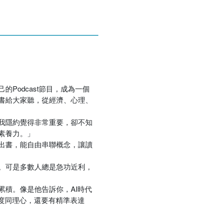
優惠方式：
熱賣中
odcast節目，成為一個
優惠方式：
單88雙85
書給大家聽，從經濟、心理、
我隱約覺得非常重要，卻不知
素養力。」
出書，能自由串聯概念，讓讀
。可是多數人總是急功近利，
優惠方式：
5折起
積。像是他告訴你，AI時代
度同理心，還要有精準表達