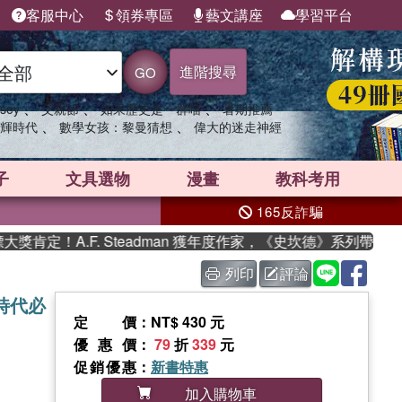
客服中心
領券專區
藝文講座
學習平台
進階搜尋
GO
、
、
、
sey
父親節
如果歷史是一群喵
暑期推薦
、
、
輝時代
數學女孩：黎曼猜想
偉大的迷走神經
子
文具選物
漫畫
教科考用
165反詐騙
.F. Steadman 獲年度作家，《史坎德》系列帶你踏上熱血奇
列印
評論
時代必
定價
：NT$ 430 元
優惠價
：
79
折
339
元
促銷優惠
：
新書特惠
加入購物車