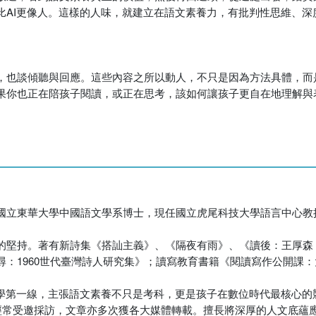
比AI更像人。這樣的人味，就建立在語文素養力，有批判性思維、深
，也談傾聽與回應。這些內容之所以動人，不只是因為方法具體，而
果你也正在陪孩子閱讀，或正在思考，該如何讓孩子更自在地理解與
國立東華大學中國語文學系博士，現任國立虎尾科技大學語言中心教
的堅持。著有新詩集《搭訕主義》、《隔夜有雨》、《讀後：王厚森
：1960世代臺灣詩人研究集》；讀寫教育書籍《閱讀寫作公開課
教學第一線，主張語文素養不只是考科，更是孩子在數位時代最核心的
注，經常受邀採訪，文章亦多次獲各大媒體轉載。擅長將深厚的人文底蘊