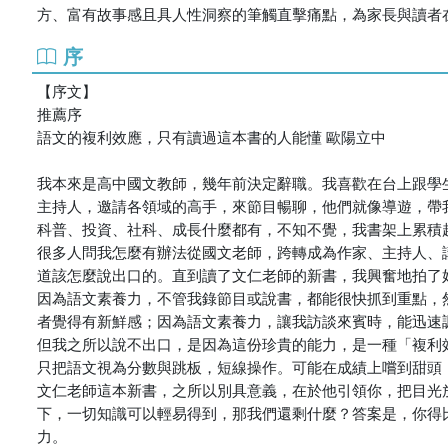
方、富有故事感且具人性洞察的筆觸直擊痛點，為家長與讀者
序
【序文】
推薦序
語文的複利效應，只有讀過這本書的人能懂 歐陽立中
我本來是高中國文教師，幾年前決定辭職。我喜歡在台上跟學生
主持人，邀請各領域的高手，來節目暢聊，他們就像導遊，帶
科普、投資、社科、成長什麼都有，不知不覺，我書架上累積
很多人問我怎麼有辦法從國文老師，跨轉成為作家、主持人、
道該怎麼說出口的。直到讀了文仁老師的新書，我興奮地拍了
因為語文素養力，不管我錄節目或說書，都能很快抓到重點，
者覺得有新鮮感；因為語文素養力，讓我訪談來賓時，能迅速
但我之所以說不出口，是因為這份珍貴的能力，是一種「複利
只把語文視為分數與跳板，短線操作。可能在成績上嚐到甜頭
文仁老師這本新書，之所以別具意義，在於他引領你，把目光
下，一切知識可以輕易得到，那我們還剩什麼？答案是，你得
力。