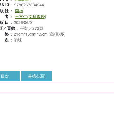
BN13
：
9786267834244
版社
：
圓神
作者
：
王文仁(文科教授)
版日
：
2026/06/01
訂／頁數
：
平裝／272頁
規格
：
21cm*15cm*1.5cm (高/寬/厚)
版次
：
初版
目次
書摘/試閱