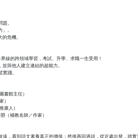
問題。
力」。
大的危機。
科界線的跨領域學習，考試、升學、求職一生受用！
，並與他人建立連結的超能力。
鬆實踐。
圖書館主任）
家）
推廣人）
韓曌（補教名師／作家）
放遠，看到語文素養真正的價值；然後再回過頭，從近處出發，踏實累