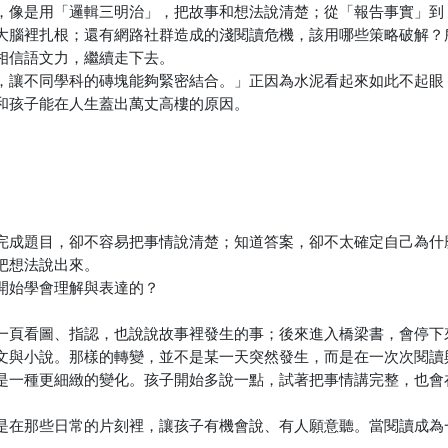
，像是用「邏輯三明治」，把故事和想法說清楚；從「報告事實」到
大腦裡扎根；還有網路社群造成的淺閱讀危機，該用哪些策略破解？
相信語文力，繼續走下去。
，讓不同學科的磚塊能夠緊密結合。」正因為水泥看起來如此不起眼
和孩子能在人生蓋出萬丈高樓的原因。
完成題目，卻不容易把事情說清楚；知道答案，卻不太確定自己為什
把想法說出來。
開始學會理解與表達的？
一頁看圖、指認，也說說故事裡發生的事；後來進入橋梁書，會停下
文與小說。那樣的轉變，並不是某一天突然發生，而是在一次次閱讀
是一種更細緻的變化。孩子開始多說一點，試著把事情講完整，也會
是在那些日常的片刻裡，讓孩子有機會說、有人願意聽。當閱讀成為