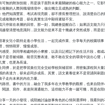
有可無的附加技能，而是孩子面對未來最關鍵的核心能力之一。它影
在複雜的人際與職場情境中，做出獨立且成熟的判斷。
：他們知識豐富、考試表現亮眼，卻不擅長整理想法、說清楚自己的
完成複雜的考題，卻在真實生活中顯得遲疑不安。
或只停留在表層的回答。那一刻，我總會提醒自己：如果語文能力只
我越發清楚地意識到，語文能力從來不是十幾歲才突然成形，而是從
陪著女兒小凱特走進小學生活，一起完成作業、分享每天的校園瑣事
裡，悄悄萌芽、慢慢成形。
的感受、與同學相處時的小摩擦，以及日記裡記下的生活片段，都成
孩子是否被傾聽、能否完整表達、敢不敢在安全的環境中說出心聲，
扎實，也更為長遠。
上同儕，於是把學習責任完全交給學校與補習班，用密集課程與大量
感的表達力，卻未必同步成長。其實，語文素養從來不是背誦與刷題
孩子走向未來的內在力量。
的路徑。書中的方法，融合了我多年在大學教學的觀察，也來自陪伴
、閱讀、寫作、表達與溝通能力。這些能力不會一蹴可幾，而是在陪
分享一天的小發現，或陪她討論故事角色的心情與選擇時，我看到的