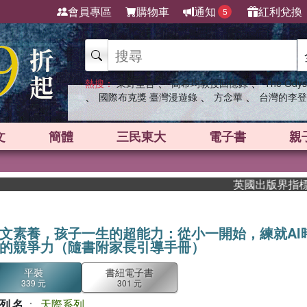
會員專區
購物車
通知
紅利兌換
5
、
、
熱搜：
東野圭吾
高希均教授回憶錄
The Odys
、
、
、
國際布克獎 臺灣漫遊錄
方念華
台灣的李登
文
簡體
三民東大
電子書
親
英國出版界指標大獎肯定！A
文素養，孩子一生的超能力：從小一開始，練就AI
的競爭力（隨書附家長引導手冊）
平裝
書紐電子書
339 元
301 元
列名
：
天際系列