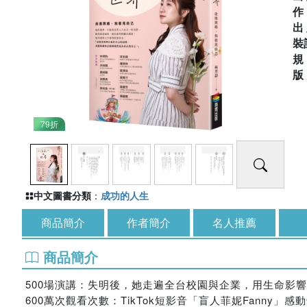
出
裝
79折
中文圖書分類
：
成功的人生
商品簡介
作者簡介
名人推薦
商品簡介
500場演講：失明後，她走遍全台校園與企業，用生命影
600萬次觀看次數：TikTok短影音「盲人菲妮Fanny」感