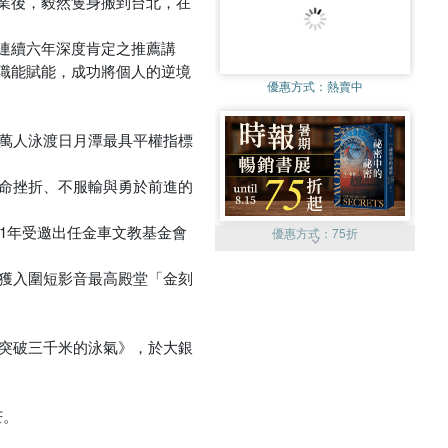
業後，毅然隻身搬到台北，在
連續六年深度肯定之推薦講
職能賦能，成功將個人的逆境
優惠方式：
熱賣中
投萬人泳渡日月潭最具平權指標
生命挫折、不服輸與勇於前進的
21年受邀出任金車文教基金會
優惠方式：
75折
榮獲入圍短影音最高殿堂「金刻
《突破三千米的泳氣》，於大銀
優惠方式：
滿600現折50
芒。