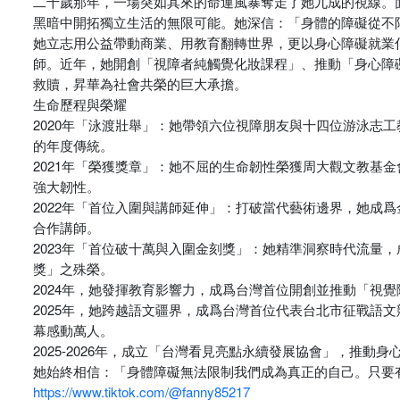
二十歲那年，一場突如其來的命運風暴奪走了她九成的視線。
黑暗中開拓獨立生活的無限可能。她深信：「身體的障礙從不
她立志用公益帶動商業、用教育翻轉世界，更以身心障礙就業
師。近年，她開創「視障者純觸覺化妝課程」、推動「身心障
救贖，昇華為社會共榮的巨大承擔。
生命歷程與榮耀
2020年「泳渡壯舉」：她帶領六位視障朋友與十四位游泳志
的年度傳統。
2021年「榮獲獎章」：她不屈的生命韌性榮獲周大觀文教基
強大韌性。
2022年「首位入圍與講師延伸」：打破當代藝術邊界，她成爲
合作講師。
2023年「首位破十萬與入圍金刻獎」：她精準洞察時代流量
獎」之殊榮。
2024年，她發揮教育影響力，成爲台灣首位開創並推動「視
2025年，她跨越語文疆界，成爲台灣首位代表台北市征戰語
幕感動萬人。
2025-2026年，成立「台灣看見亮點永續發展協會」，推動
她始終相信：「身體障礙無法限制我們成為真正的自己。只要有
https://www.tiktok.com/@fanny85217