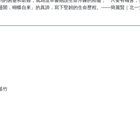
盛開，蝴蝶自來」的真諦，寫下堅韌的生命歷程。――簡麗賢｜北一
慕竹