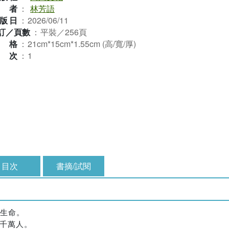
作者
：
林芳語
版日
：
2026/06/11
訂／頁數
：
平裝／256頁
規格
：
21cm*15cm*1.55cm (高/寬/厚)
版次
：
1
目次
書摘/試閱
響生命。
動千萬人。