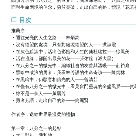
面對生命困境的信念，勇於突破，走出自己的路，體現「花若
目次
推薦序
・通往光亮的人生之路――林炳鈞
・沒有絕望的處境，只有對處境絕望的人――洪淑霞
・在灰色黯淡中，活出色彩飽和人生的仙杜瑞拉――徐鳳美
・活在邊緣，卻開出最美的花――張佑銓（派大星）
・在八分之一的微光中，編織社會的友善與溫暖――莊裕庭
・黑暗中破浪的勇者：我看林芳語的生命奇蹟――陳炳林
・在黑暗中，仍願意相信光的人――曾清芸
・在僅有八分之一的微光中，看見奮鬥靈魂的全盛風景――賀
・妳不是一個人――黃麗芳
・勇者芳語，走出自己的路――簡麗賢
作者序：送給世界最溫柔的禮物
第一章：八分之一的起點
・大二那年，我和牠