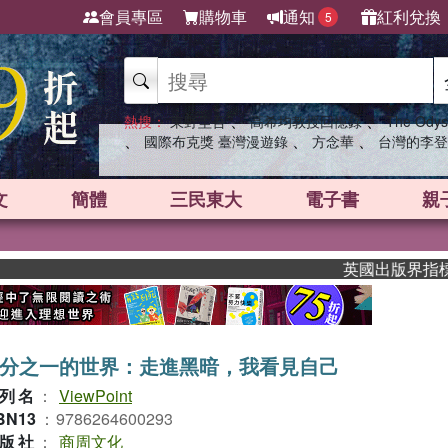
會員專區
購物車
通知
紅利兌換
5
、
、
熱搜：
東野圭吾
高希均教授回憶錄
The Odys
、
、
、
國際布克獎 臺灣漫遊錄
方念華
台灣的李登
文
簡體
三民東大
電子書
親
英國出版界指標大獎肯定！A
分之一的世界：走進黑暗，我看見自己
列名
：
ViewPoint
BN13
：
9786264600293
版社
：
商周文化