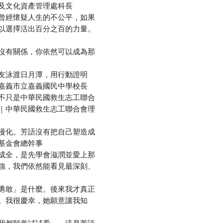
及文化資產管理處科長
曾經懷疑人生的不公平，如果
以選擇活出百分之百的力量。
優惠方式：
79折
沒有關係，你依然可以成為那
友泳渡日月潭，用行動證明
嘉義市立嘉義國民中學校長
不只是中華民國救生志工聯合
｜中華民國救生志工聯合會理
漫化。芳語沒有把自己塑造成
基金會總幹事
成全，是先學會滋潤並愛上那
強，我們依然能看見最深刻、
勇敢」是什麼。後來我才真正
。我很慶幸，她願意讓我知
我都願意試試看。」這是芳語