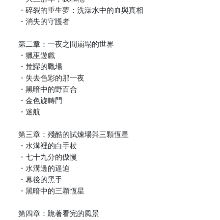
・碎裂的重生夢：洗澡水中的血與真相
・消失的守護者
第二章：一夜之間崩塌的世界
・獵巫遊戲
・荒謬的戰場
・失去色彩的那一夜
・黑暗中的野百合
・金色旋轉門
・迷航
第三章：殘酷的試煉場與三顆恆星
・水溝裡的白手杖
・七十九分的傲慢
・水溝邊的逼迫
・幕後的黑手
・黑暗中的三顆恆星
第四章：跪著看完的風景