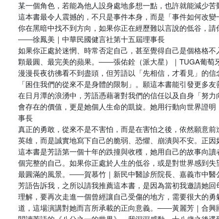
某一個角色，若能為他人設身處地多想一點，也許就能減少苦
這本書最令人震撼的，不只是事件本身，而是「事件如何改變
你在黑暗中找不到方向，如果你正在經歷難以言說的低谷，請
――徐鳳美｜中華民國健言社第十五屆理事長
如果你正處於迷惘、時常否定自己，甚至覺得自己是個格格不
顆最圓、最完美的蘋果。――張佑銓（派大星）｜TUGA葡萄
漫漫長夜彷彿看不到盡頭，但芳語以「先相信，才看見」的信
「困住我們的從來不是身體的限制」。願這本書能引發更多友
在日月潭的浪湧中，芳語憑藉著對我們的信任以及自身「努力
會存在的價值，更是她個人生命的凱旋。她用行動向世界證明
事長
真正的勇敢，從來不是不害怕，而是在害怕之後，依然願意前
英雄，而是誠實地寫下自己的脆弱、恐懼、崩潰與不安。正因
這本書是芳語第一個十年的跌撞與收穫，她用自己的故事向讀
個完整的自己。如果你正處於人生的低谷，或是對世界感到失
最圓滿的風景。――賀慕竹｜新民中醫診所院長、嘉義市中醫
芳語告訴我，之所以請我推薦這本書，是因為當初我邀請她回
理解，要再次走進一個曾經讓自己受傷的地方，需要很大的勇
道，這場演講對她而言所承載的正向意義。――黃麗芳｜合興
閱讀芳語的《八分之一的世界》，我深深感動，十八歲之後遇