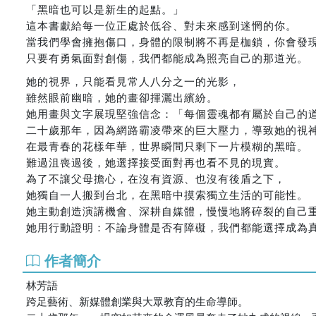
「黑暗也可以是新生的起點。」
這本書獻給每一位正處於低谷、對未來感到迷惘的你。
當我們學會擁抱傷口，身體的限制將不再是枷鎖，你會發
只要有勇氣面對創傷，我們都能成為照亮自己的那道光。
她的視界，只能看見常人八分之一的光影，
雖然眼前幽暗，她的畫卻揮灑出繽紛。
她用畫與文字展現堅強信念：「每個靈魂都有屬於自己的
二十歲那年，因為網路霸凌帶來的巨大壓力，導致她的視
在最青春的花樣年華，世界瞬間只剩下一片模糊的黑暗。
難過沮喪過後，她選擇接受面對再也看不見的現實。
為了不讓父母擔心，在沒有資源、也沒有後盾之下，
她獨自一人搬到台北，在黑暗中摸索獨立生活的可能性。
她主動創造演講機會、深耕自媒體，慢慢地將碎裂的自己
她用行動證明：不論身體是否有障礙，我們都能選擇成為
作者簡介
林芳語
跨足藝術、新媒體創業與大眾教育的生命導師。