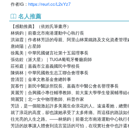
作者IG：
https://reurl.cc/L2xYz7
名人推薦
【感動推薦】（依姓氏筆畫序）
林炳鈞｜前臺北市南港運動中心執行長
洪淑霞｜作者林芳語的母親、阿里山林業鐵路及文化資產管理
唐綺陽｜占星師
徐鳳美｜中華民國健言社第十五屆理事長
張佑銓（派大星）｜TUGA葡萄牙餐廳廚師
莊裕庭｜嘉義市立嘉義國民中學校長
陳炳林｜中華民國救生志工聯合會理事長
曾清芸｜金車文教基金會總幹事
賀慕竹｜新民中醫診所院長、嘉義市中醫公會名譽理事長
黃麗芳｜合興國小專任輔導教師、前大葉大學學生發展輔導組
簡麗賢｜北一女中物理教師、科普作家
芳語，是一個能激起許多美麗生命浪花的人。遠遠看她，總覺
就了浪花的高度，卻也讓她承受了太多疼痛。而這樣的路該如
往光亮的人生之路。――林炳鈞｜前臺北市南港運動中心執行
芳語的故事讓人體會到流言蜚語的可怕，在現實社會中也許還