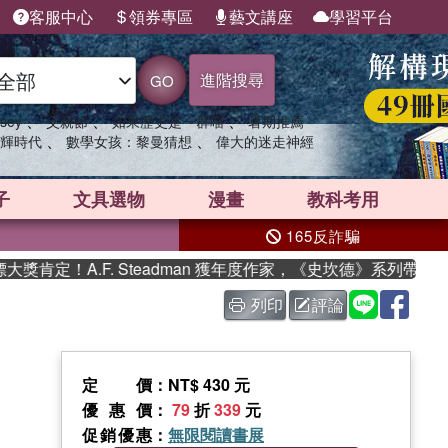
客服中心
領券專區
藝文講座
學習平台
進階搜尋
GO
、
、
、
sey
父親節
如果歷史是一群喵
暑期推薦
、
、
輝時代
數學女孩：黎曼猜想
偉大的迷走神經
子
文具選物
漫畫
教科考用
165反詐騙
.F. Steadman 獲年度作家，《史坎德》系列帶你踏上熱血奇
列印
評論
定價
：NT$ 430 元
優惠價
：
79
折
339
元
促銷優惠
：
無限閱讀書展