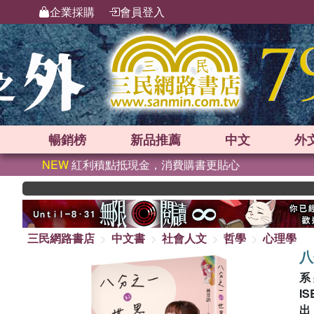
企業採購
會員登入
暢銷榜
新品
推薦
中文
外
NEW
紅利積點抵現金，消費購書更貼心
三民網路書店
中文書
社會人文
哲學
心理學
八
系
IS
出