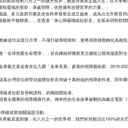
面對眼前僅剩八分之一的微光視界，她選擇重新定義人生，在大學畢
限制靈魂的形狀，身處弱勢，依然擁有改變世界的力量。」
倡議、多元族群共榮及使命跨界發展並成立協會，成為台北市教育局
礙藝術平權聯展」，並透過「身心障礙職能短影音」全面為弱勢群體
工教練成功泳渡日月潭，不僅打破黑暗限制，更將視障挑戰轉化為南
金會「全球熱愛生命獎章」，並在總統府獲蔡英文總統公開表揚面對
金車藝文基金會首位入圍「金車美展」參展的視障藝術家。2019-20
，成爲台灣首位經營自媒體短影音突破十萬粉絲的視障創作者。同年
覺障礙者短影音剪輯課程」的職能開拓者。
文競賽全國賽的視障國賽代表。傳奇性的生命故事被翻拍為勵志電影
身心障礙就業相關議題活動。
勇氣直面創傷，在八分之一的世界裡，我們依然能活出100%的光