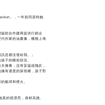
nket」，一年前同居時她
們協助合作建商提供行銷企
歷代作家的油畫像，櫃檯上堆
個訊息都沒發給我。」
的孩子的睡前狀況。
前夫撫養，沒有妥協或愧疚，
她擁有適度的探視權，孩子對
彩的氣球和煙火。
她真的很漂亮，身材高挑、