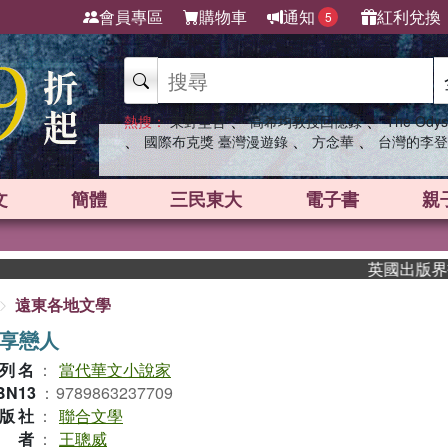
會員專區
購物車
通知
紅利兌換
5
、
、
熱搜：
東野圭吾
高希均教授回憶錄
The Odys
、
、
、
國際布克獎 臺灣漫遊錄
方念華
台灣的李登
文
簡體
三民東大
電子書
親
英國出版界指標大獎肯定
遠東各地文學
享戀人
列名
：
當代華文小說家
BN13
：
9789863237709
版社
：
聯合文學
作者
：
王聰威