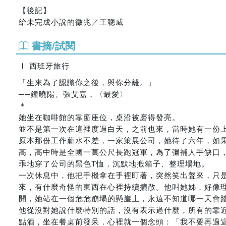
【後記】
給未完成小說的徵兆／王聰威
書摘/試閱
Ⅰ 西班牙旅行
「生來為了認識你之後，與你分離。」
──鍾曉陽、張艾嘉，〈最愛〉
＊
她坐在咖啡館的靠窗座位，桌沿被磨得發亮。
並不是第一次在這裡度過白天，之前也來，當時她有一份
原本那份工作薪水不差，一家策展公司，她待了六年，如
高，高中時是全國一萬公尺長跑冠軍，為了彌補人手缺口
乖地穿了公司的黑色T恤，沉默地搬箱子、整理場地。
一次休息中，他把手機拿在手裡盯著，突然笑出聲來，只
來，有什麼奇怪的東西在心裡持續擴散。他叫她姊，好像
開，她站在一個危危崩塌的懸崖上，永遠不知道哪一天會
他從沒對她說什麼特別的話，沒有表示過什麼，所有的靠
點酒，坐在餐桌前發呆，心裡就一個念頭：「我不要再過