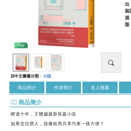
出
裝
79折
中文圖書分類
：
小說
商品簡介
作者簡介
名人推薦
商品簡介
睽違十年，王聰威最新長篇小說
如果交往戀人，就像租用共享汽車一樣方便？