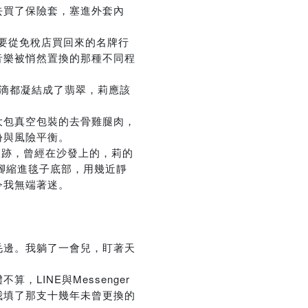
去買了保險套，塞進外套內
代要從免稅店買回來的名牌行
音樂被悄然置換的那種不同程
，每一滴都凝結成了翡翠，莉應該
大包真空包裝的去骨雞腿肉，
份與風險平衡。
活痕跡，曾經在沙發上的，莉的
雙腳縮進毯子底部，用幾近靜
令我無端著迷。
毛邊。我躺了一會兒，盯著天
INE與Messenger
我填了那支十幾年未曾更換的