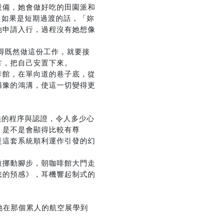
設備，她會做好吃的田園派和
，如果是短期過渡的話，「妳
優惠方式：
熱賣中
她申請入行，過程沒有她想像
得既然做這份工作，就要接
方，把自己安置下來。
啡館，在單向道的巷子底，從
猶豫的鴻溝，使這一切變得更
瑣的程序與認證，令人多少心
，是不是會顯得比較有尊
是這套系統順利運作引發的幻
微挪動腳步，朝咖啡館大門走
愁的預感》，耳機響起制式的
是她在那個累人的航空展學到