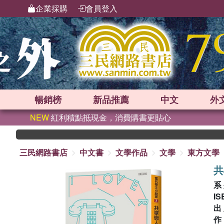
企業採購
會員登入
暢銷榜
新品
推薦
中文
外
NEW
紅利積點抵現金，消費購書更貼心
三民網路書店
中文書
文學作品
文學
東方文學
共
系
IS
出