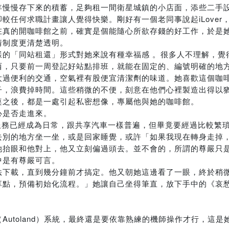
年慢慢存下來的積蓄，足夠租一間衛星城鎮的小店面，添些二手
較任何求職計畫讓人覺得快樂。剛好有一個老同事說起iLover
在真的開咖啡館之前，確實是個能隨心所欲存錢的好工作，於是
情制度更清楚透明。
樣的「同站租還」形式對她來說有種幸福感 。很多人不理解，覺
西，只要前一周登記好站點排班，就能在固定的、編號明確的地
太過便利的交通，空氣裡有股便宜清潔劑的味道。她喜歡這個咖
子，浪費掉時間。這些稍微的不便，刻意在他們心裡製造出得以
桌之後，都是一處引起私密想像，專屬他與她的咖啡館。
心是否走進來。
然這服務已經成為日常，跟共享汽車一樣普遍，但畢竟要經過比較繁
去別的地方坐一坐，或是回家睡覺，或許「如果我現在轉身走掉
她抬眼和他對上，他又立刻偏過頭去。並不會的，所謂的尊嚴只
中是有尊嚴可言。
法下載，直到幾分鐘前才搞定。他又朝她這邊看了一眼，終於稍
享點，預備初始化流程。」她讓自己坐得筆直，放下手中的《哀
utoland）系統，最終還是要依靠熟練的機師操作才行，這