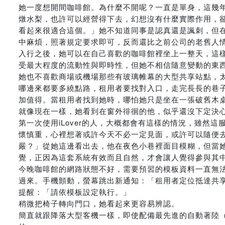
她一度想開間咖啡館。為什麼不開呢？一直是單身，這幾
燉水梨，也許可以經營得下去，幻想沒有什麼實際作用，卻
看起來很適合這個。」她不知道同事是認真還是諷刺，但
中麻煩，照著規定要求即可，反而還比之前公司的老舊人
入行之後，她可以在自己喜歡的咖啡館裡坐上一整天，這
受最大程度的流動性與即時性，但她不相信隨意變動的東
她也不喜歡商場或機場那些有玻璃帷幕的大型共享站點，
哪邊來都要多繞點路，租用者要找對入口，走完長長的巷
加值得。當租用者找到她時，哪怕她只是坐在一張破舊木
就像現在一樣，她看到在窗外徘徊的他，似乎還沒下定決
第一次使用iLover的人，大概都會有這樣的情況，雖
懷慎重，心裡想著或許今天不必一定見面，或許可以隨便
嚴？」從她這邊看出去，他在夜色小巷裡面目模糊，但當
覺，正因為這套系統有效而且自然，才會讓人覺得參與其
今晚咖啡館的網路狀態不好，需要預習的模板資料一直無
過來。手機顫動，螢幕跳出新通知：「租用者定位抵達共
提醒：「請依模板設定執行。」
稍微把椅子轉向門口，她看起來更容易辨認。
簡直就跟降落大型客機一樣，即使配備最先進的自動著陸（A