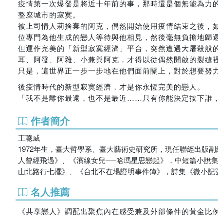
疫情第一次爆發是將近十年前的事，那時還是個無能為力
整座城市的寂寞。
被上司情人莉捨棄的阿克，偶然開始使用疫情結束之後，
位專門為他生成的戀人等待與他相見，然後毫無負擔地歸
但運作完美的「新型寂寞經濟」平台，突然遭遇大屠殺般
耳、阿發、阿雜、小兼與阿克，才得以從偶然開啟的裂縫
只是，這世界正一步一步地在他們面前關上，對於想要努
後疫情時代的新型寂寞經濟，才是你永恆完美的戀人。
「我不是離你最遠，也不是最近……只有你能決定按下誰
作者簡介
王聰威
1972年生，臺大哲學系、臺大藝術史研究所，現任聯經出版
人曾經飛過》、《濱線女兒──哈瑪星思戀起》，中短篇小說
山北路行七擺》、《台北不在場證明事件簿》，詩集《微小記
名人推薦
《共享戀人》調配出聚焦內在感受兼及外部條件的黃金比