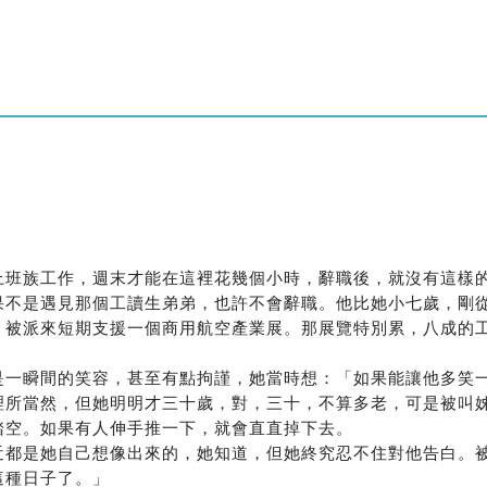
上班族工作，週末才能在這裡花幾個小時，辭職後，就沒有這樣
果不是遇見那個工讀生弟弟，也許不會辭職。他比她小七歲，剛
，被派來短期支援一個商用航空產業展。那展覽特別累，八成的
是一瞬間的笑容，甚至有點拘謹，她當時想：「如果能讓他多笑
理所當然，但她明明才三十歲，對，三十，不算多老，可是被叫
踏空。如果有人伸手推一下，就會直直掉下去。
近都是她自己想像出來的，她知道，但她終究忍不住對他告白。
這種日子了。」