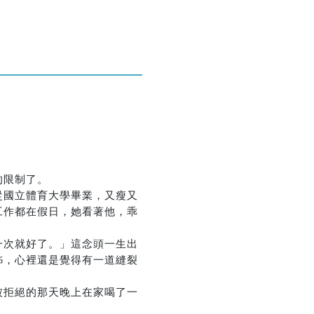
優惠方式：
熱賣中
優惠方式：
熱賣中
的限制了。
從國立體育大學畢業，又瘦又
工作都在假日，她看著他，乖
一次就好了。」這念頭一生出
優惠方式：
熱賣中
姊，心裡還是覺得有一道縫裂
被拒絕的那天晚上在家喝了一