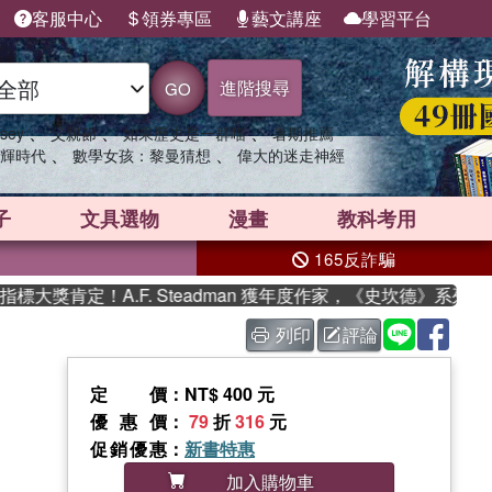
客服中心
領券專區
藝文講座
學習平台
進階搜尋
GO
、
、
、
sey
父親節
如果歷史是一群喵
暑期推薦
、
、
輝時代
數學女孩：黎曼猜想
偉大的迷走神經
子
文具選物
漫畫
教科考用
165反詐騙
！A.F. Steadman 獲年度作家，《史坎德》系列帶你踏上熱
列印
評論
定價
：NT$ 400 元
優惠價
：
79
折
316
元
促銷優惠
：
新書特惠
加入購物車