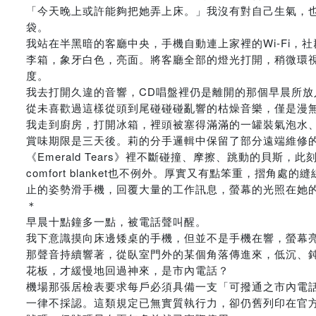
「今天晚上或許能夠把她弄上床。」我沒有對自己生氣，
袋。
我站在半黑暗的客廳中央，手機自動連上家裡的Wi-Fi
李箱，象牙白色，亮面。將客廳全部的燈光打開，稍微環
度。
我去打開久違的音響，CD唱盤裡仍是離開的那個早晨所放入的Da
從未喜歡過這樣從頭到尾碰碰碰亂響的枯燥音樂，僅是漫
我走到廚房，打開冰箱，裡頭被塞得滿滿的一罐裝氣泡水
賞味期限是三天後。莉的分手邏輯中保留了部分遠端維修
《Emerald Tears》裡不斷碰撞、摩擦、跳動的貝
comfort blanket也不例外。厚實又有點笨重，
止的姿勢滑手機，回覆大量的工作訊息，螢幕的光照在她
＊
早晨十點鐘多一點，被電話聲叫醒。
我下意識摸向床邊矮桌的手機，但並不是手機在響，螢幕
那聲音持續響著，從臥室門外的某個角落傳進來，低沉、
花板，才緩慢地回過神來，是市內電話？
機場那張居檢表要求每戶必須具備一支「可撥通之市內電話」
一律不採認。這類規定已無實質執行力，卻仍舊列印在官