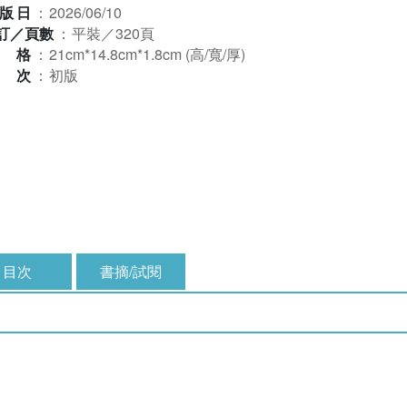
版日
：
2026/06/10
訂／頁數
：
平裝／320頁
規格
：
21cm*14.8cm*1.8cm (高/寬/厚)
版次
：
初版
目次
書摘/試閱