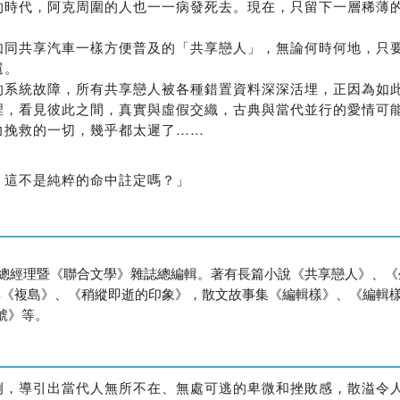
的時代，阿克周圍的人也一一病發死去。現在，只留下一層稀薄
如同共享汽車一樣方便普及的「共享戀人」，無論何時何地，只
還。
的系統故障，所有共享戀人被各種錯置資料深深活埋，正因為如
裡，看見彼此之間，真實與虛假交織，古典與當代並行的愛情可
力挽救的一切，幾乎都太遲了……
，這不是純粹的命中註定嗎？」
副總經理暨《聯合文學》雜誌總編輯。著有長篇小說《共享戀人》、
集《複島》、《稍縱即逝的印象》，散文故事集《編輯樣》、《編輯
號》等。
例，導引出當代人無所不在、無處可逃的卑微和挫敗感，散溢令