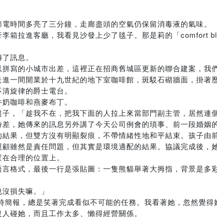
節電時間多亮了三分鐘，走廊盡頭的空氣仍保留消毒液的氣味。
拉進客廳，我看見沙發上少了毯子。那是莉的「comfort bla
傳了訊息。
以拼寫的小城市出差，這裡正在招商舊城區更新的聯合建案，我
走進一間開業於十九世紀的地下室咖啡館，斑駁石砌牆面，掛著
不清旋律的爵士電台。
牛奶咖啡和燕麥布丁。
點盤子，「趁我不在，把我下面的人拉上來當部門副主管，居然連
時差，她傳來的訊息另外講了今天公司例會的瑣事、前一段婚姻
的結果，但雙方沒有明顯裂痕，不帶情緒性地和平結束。孩子由
照顧雖然是責任問題，但其實是環境適配的結果。協議完成後，
置在合理的位置上。
語言格式，最後一行是張貼圖：一隻熊貓舉著大拇指，背景是多
也沒損失嘛。」
臨時簡報，總是笑著完成看似不可能的任務。我看著她，忽然覺得
沒人碰她，而且工作太多、懶得經營關係。