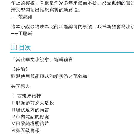
作上的突破，背後是作家多年來鍥而不捨、忍受孤獨的嘗
灣文學開拓出推想寫實的新路徑。
──范銘如
這本小說最終成為此刻我能認可的事物，我重新體會寫小
──王聰威
目次
「當代華文小說家」編輯前言
【序論】
歡迎使用節能模式的愛與愁／范銘如
共享戀人
Ⅰ 西班牙旅行
Ⅱ耶誕節前夕大屠殺
Ⅲ埋伏遠方的雨雷
Ⅳ市內電話的好處
Ⅴ巴黎鐵塔明信片
Ⅵ第五級警報