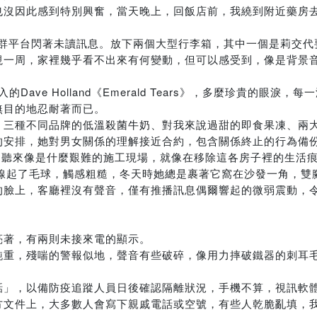
也沒因此感到特別興奮，當天晚上，回飯店前，我繞到附近藥房
，社群平台閃著未讀訊息。放下兩個大型行李箱，其中一個是莉交
視一周，家裡幾乎看不出來有何變動，但可以感受到，像是背景
ve Holland《Emerald Tears》，多麼珍貴的眼淚
無目的地忍耐著而已。
、三種不同品牌的低溫殺菌牛奶、對我來說過甜的即食果凍、兩
的安排，她對男女關係的理解接近合約，包含關係終止的行為備
斯，此刻聽來像是什麼艱難的施工現場，就像在移除這各房子裡的生
摺角處的縫線起了毛球，觸感粗糙，冬天時她總是裹著它窩在沙發一角，
的臉上，客廳裡沒有聲音，僅有推播訊息偶爾響起的微弱震動，
亮著，有兩則未接來電的顯示。
鈍重，殘喘的警報似地，聲音有些破碎，像用力摔破鐵器的刺耳
，以備防疫追蹤人員日後確認隔離狀況，手機不算，視訊軟體不算，L
方文件上，大多數人會寫下親戚電話或空號，有些人乾脆亂填，