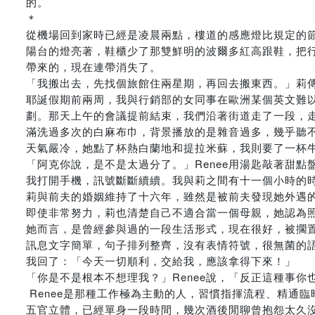
的。
＊
從機場回到家時已經是凌晨兩點，樓道的感應燈比規定的
陽台的燈亮著，鞋櫃少了那雙鮮明的波爾多紅高跟鞋，把行李箱
帶來的，現在連帶消失了。
「我搬出去，先找個旅館住兩星期，再回去搬東西。」莉
耶誕假期前兩周，我與行銷部的女同事在歐洲某個英文難
劃。那天上午的會議提前結束，我們沿著街道走了一段，
滿洗過多次的白麻布巾，背景播放的是雜音過多，幾乎聽
天氣嚴冷，她點了杯熱白蘭地和提拉米蘇，我則要了一杯
「阿克你說，是不是太過分了。」Renee用湯匙敲著甜
我打開手機，訊號斷斷續續。我與莉之間有十一個小時的
莉與前夫的婚姻維持了十六年，雖然是被前夫發現她外遇
即使非常努力，莉也清楚自己不適合當一個母親，她認為
她而言，是曾經參與過的一段生活形式，現在很好，被擱
訊息文字簡單，句子排列整齊，沒有表情符號，很無菌的
我回了：「今天一切順利，交給我，應該拿得下來！」
「你是不是根本不想理我？」Renee說，「反正這種事你
Renee是那種工作極為主動的人，習慣指揮流程、精通
五官立體，已經單身一段時間，幾次酒後閒聊曾抱怨太久