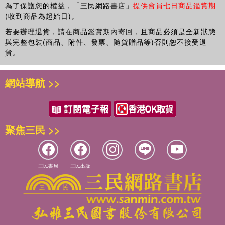
宙斯與赫拉
為了保護您的權益，「三民網路書店」
提供會員七日商品鑑賞期
【不只是傳說，神話的功能超乎想像】
神。除了分離神話，也有結合神話。吉卜力工作室的動畫《崖上的
(收到商品為起始日)。
莫拉娥
波妞》中，金魚公主波妞與宗介聯手拯救世界象徵了聖婚
過去的黃金時代
●太陽神、創世神、生育神、破壞神……為什麼全世界都有類似的
若要辦理退貨，請在商品鑑賞期內寄回，且商品必須是全新狀態
（Hierogamy，譯註：男神與女神結婚或神與人類結婚。），如同
普羅米修斯與潘朵拉
神？
與完整包裝(商品、附件、發票、隨貨贈品等)否則恕不接受退
濕婆（Śiva）與神妃結合、伊邪那岐與伊邪那美結合等陰陽和合的
艾若斯與阿芙羅黛蒂
貨。
世界各地蒐集到的神話，相似的程度總是相當驚人，例如：日本
神話一般。而兄妹聯手行動的《鬼滅之刃》（編注：日本漫畫，講
阿特蜜絲與阿波羅
《古事記》中的伊邪那岐下黃泉與希臘神話的奧菲斯下冥界，情節
述男主角為了變成鬼的妹妹能夠找到變回人類的方法，踏上斬鬼之
戴奧尼索斯
巧合之處，或許是因為人類心理的普遍性，或支撐神話的社會結構
旅的冒險故事。），如果將男英雄與女鬼（這也是龍的變形）視為
網站導航 >>
荷米斯
的共通性所致。但也有一個更簡單的答案，就是傳播與借用，從神
陰陽和合的最強搭檔，欣賞現代神話時將另有一番趣味。
黑帝斯與黛美特
話中可以探索語言與文明擴散的軌跡。
奧菲斯與尤瑞迪絲
本書第1章到第5章討論日本神話、希臘神話、印度神話、中東神話
雅典娜
●很久很久以前……為何「神話」總愛話說從頭，是為了傳達社會
及北歐神話，每章內容都十分豐富。討論印度神話與中東神話時，
聚焦三民 >>
阿瑞斯與赫費斯托斯
習慣與制度
也會說明其與佛教、基督教的關係。從各個角度將神話與宗教連
波塞頓與赫斯提亞
神話可藉由一再敘述開天闢地的過程、遠古祖先的行為，說明現在
結，是本書的特色。
奧瑞翁與昴星七姊妹
的社會習慣與制度，最典型的就是天地、人類、王權、農耕等技術
赫拉克勒斯
三民書局
三民出版
與習慣的創始神話。
第6章則綜觀世界各地的神話，第7章研究神話為何物，也會提到從
柏修斯與梅杜莎
神話到奇幻作品的演變。
翟修斯與米諾陶
●最勇猛、最機智、最美麗……令人嚮往的神話英雄或英雌，原來
戴達洛斯與伊卡洛斯
具有規訓教化的作用？
最後，我要感謝Discover 21出版社的藤田浩芳先生提出本書企
伊阿宋與美狄亞
神話以豐富的想像力，敘述三頭六臂、大顯身手、機智非凡的英雄
畫，渡邊基治先生將本書的複雜結構加以巧妙編輯，以及村上哲也
特洛伊戰爭與阿基里斯