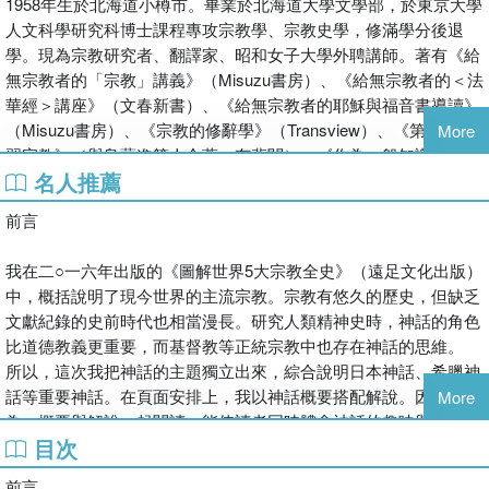
1958年生於北海道小樽市。畢業於北海道大學文學部，於東京大學
帶領讀者快速進入神話世界。無論是創世神話、屠龍英雄、冥界傳
人文科學研究科博士課程專攻宗教學、宗教史學，修滿學分後退
說，還是愛與美的女神、死亡與復活的故事，都能從中看見不同文
學。現為宗教研究者、翻譯家、昭和女子大學外聘講師。著有《給
明對世界、人性與命運的想像。
無宗教者的「宗教」講義》（Misuzu書房）、《給無宗教者的＜法
華經＞講座》（文春新書）、《給無宗教者的耶穌與福音書導讀》
【超有趣的神話設定，帶你一窺究竟】
（Misuzu書房）、《宗教的修辭學》（Transview）、《第一次學
More
習宗教》（與島薗進等人合著，有斐閣）、《作為一般知識的宗教
●如果神話有公式，「死亡與復活」絕對是大熱門
名人推薦
入門》（中公新書）、《作為一般知識的世界教典》（三省堂）
埃及神話中，死去的奧西里斯復活成為冥王，掌管死者都想去的西
等。
方樂園。希臘神話中往返冥府與人間的波瑟芬妮，則象徵植物在冬
前言
天枯萎，春天復活。基督教的復活節也在春天舉行，紀念耶穌基督
林雯
死而復活。
我在二○一六年出版的《圖解世界5大宗教全史》（遠足文化出版）
中，概括說明了現今世界的主流宗教。宗教有悠久的歷史，但缺乏
東吳大學日文系、東吳大學社會學系碩士班畢業。譯有《拍出美感
●女神人人愛！跨越地區的偶像，就是愛與美的女神
文獻紀錄的史前時代也相當漫長。研究人類精神史時，神話的角色
構圖》、《人體復原黃金5力》、《哈佛×慶應超強邏輯談判學》、
希臘神話的豐收女神是阿芙羅黛蒂，在羅馬神話則叫做維納斯，兼
比道德教義更重要，而基督教等正統宗教中也存在神話的思維。
《自戀病》、《經濟學超圖解》、《希臘神話解剖圖鑑》、《北歐
具美神與愛神的身分，源自於古代中東的愛與戰爭女神伊絲塔。埃
所以，這次我把神話的主題獨立出來，綜合說明日本神話、希臘神
神話解剖圖鑑》等。
及神話也有象徵豐收、美與愛的女神哈索爾。
話等重要神話。在頁面安排上，我以神話概要搭配解說。因為我認
More
為，概要與解說一起閱讀，能使讀者同時體會神話的趣味與深奧之
●英雄與怪物的激戰，是最驚心動魄的劇情！看看世界各地的屠龍
目次
處。
英雄們
前言