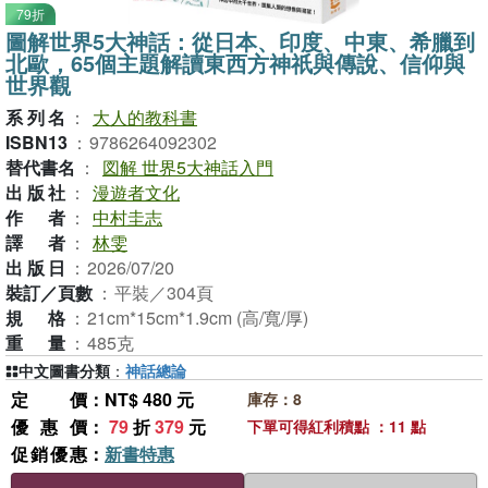
79折
圖解世界5大神話：從日本、印度、中東、希臘到
北歐，65個主題解讀東西方神祇與傳說、信仰與
世界觀
系列名
：
大人的教科書
ISBN13
：
9786264092302
替代書名
：
図解 世界5大神話入門
出版社
：
漫遊者文化
作者
：
中村圭志
譯者
：
林雯
出版日
：
2026/07/20
裝訂／頁數
：
平裝／304頁
規格
：
21cm*15cm*1.9cm (高/寬/厚)
重量
：
485克
中文圖書分類
：
神話總論
定價
：NT$ 480 元
庫存：8
優惠價
：
79
折
379
元
下單可得紅利積點 ：11 點
促銷優惠
：
新書特惠