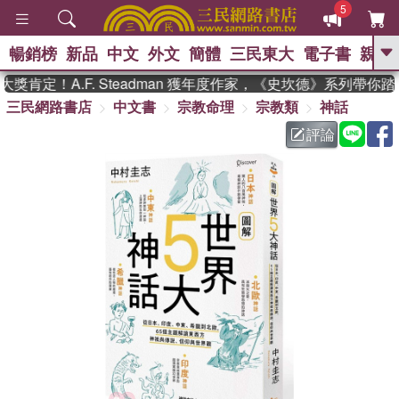
5
暢銷榜
新品
中文
外文
簡體
三民東大
電子書
親子
GO
肯定！A.F. Steadman 獲年度作家，《史坎德》系列帶你踏
三民網路書店
中文書
宗教命理
宗教類
神話
、
熱搜：
東野圭吾
高希均教授回憶錄
、
、
、
The Odyssey
父親節
如果歷
評論
、
、
史是一群喵
暑期推薦
國際布克
、
、
獎 臺灣漫遊錄
方念華
台灣的李
、
、
登輝時代
數學女孩：黎曼猜想
偉大的迷走神經