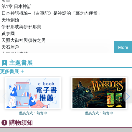
世界各地有許多屠龍神話，且英雄征服怪物的模式，是人們最喜愛
無論如何，神話是妙趣橫生，令人樂在其中的。
第1章 日本神話
的情節之一！例如：日本的須佐之男制伏八岐大蛇；印度神話的因
日本神話概論─《古事記》是神話的「幕之內便當」
陀羅（帝釋天）斬殺妨礙降雨的惡龍；希臘神話的柏修斯斬殺海
神話中，常有英雄屠龍與拯救公主的故事。例如希臘神話的柏修斯
天地創始
怪，救出成為活祭品的公主……這類傳說也成為電影戲劇與動漫電
（Perseus）斬梅杜莎、日本神話的須佐之男殺八岐大蛇。世界各
伊邪那岐與伊邪那美
玩取材的寶庫。
地的神話中，死亡與再生的主題也比比皆是。掩埋種子象徵埋葬植
黃泉國
物神，發芽則代表神的再生。日本神話中的太陽神「天照大御神」
天照大御神與須佐之男
●星期三是屬於智者的日子？原來與知識之神密不可分
從天上的洞穴出來，使陽光再度普照大地，天體與季節的關係也使
天石屋戶
More
希臘神話中擔任眾神信差的荷米斯，被尊為知識與商業之神。相當
死亡與重生的主題更加豐富。
大氣津比賣神
於羅馬神話的商業之神墨丘利，其英語Mercury是「水星」的意
八岐大蛇
主題書展
思。而北歐神話地位最高的神─奧丁也是知識之神。英語
各大宗教的神聖教義也採用了神話元素，例如釋迦牟尼佛前世是拯
因幡的白兔
Wednesday（星期三）代表「奧丁之日」，是仿照拉丁語的「墨丘
救蒼生的英雄，今生則以其所悟之道度化眾生；耶穌基督由處女所
更多書展
大國主神
利之日」。而日語的「水曜日」（星期三）是水星日，亦即墨丘利
生，並於死後復活；而化身為龍的惡魔在故事結局都會被消滅。
少名毘古那神
之日。
讓國
神話思維在世俗化的現代依然存在，有時還會出現在現實的政治場
山幸彥與海幸彥
●對惡人來說，死後的世界寧可去黃泉國也不要下地獄！
景中。大家知道神話中有各種奇奇怪怪的妖精吧？祂們是象徵以不
倭建命
日本神話的黃泉與希臘神話的冥府一樣，雖是黑暗世界，但與地獄
合理的行動改變世界、顛覆傳統的英雄，我們也目睹了多數美國人
不同。單純指昏暗的世界，死者在此繼續他們縹緲的生命。地獄的
期待這樣的人物成為救世主；更正確地說，應該是期待這類人物當
優惠方式：
熱賣中
優惠方式：
熱賣中
第2章 希臘神話
觀念出現在佛教、基督教（及受此兩者影響的宗教）中，是懲罰惡
上總統。神話也以奇幻或科幻作品的形式流傳於現代，新海誠的動
購物須知
希臘神話概論─個性派人物的劇場
人的空間；也可說，神話世界的監獄就是地獄。
畫《你的名字》中，天上的迪亞馬特（Tiamat）彗星分裂成隕石墜
奧林帕斯王權的成立
落地面，而「迪亞馬特」就是中東神話裡被分為天與地的原初龍