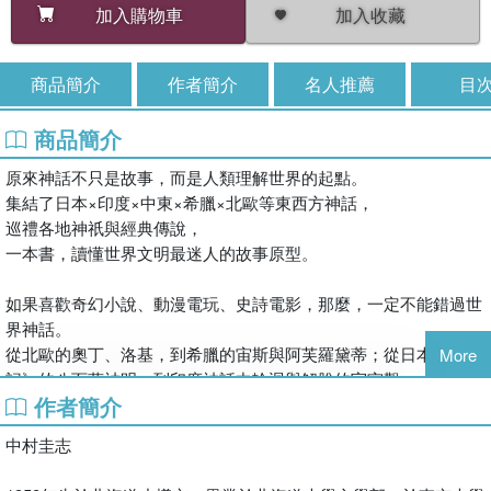
加入收藏
加入購物車
商品簡介
作者簡介
名人推薦
目
商品簡介
原來神話不只是故事，而是人類理解世界的起點。
集結了日本×印度×中東×希臘×北歐等東西方神話，
巡禮各地神祇與經典傳說，
一本書，讀懂世界文明最迷人的故事原型。
如果喜歡奇幻小說、動漫電玩、史詩電影，那麼，一定不能錯過世
界神話。
從北歐的奧丁、洛基，到希臘的宙斯與阿芙羅黛蒂；從日本《古事
More
記》的八百萬神明，到印度神話中輪迴與解脫的宇宙觀——那些至
作者簡介
今仍不斷被改編、引用與致敬的角色與設定，其實早已深深影響現
代流行文化。
中村圭志
《圖解世界5大神話》精選65個關鍵主題，以圖解搭配輕鬆文字，