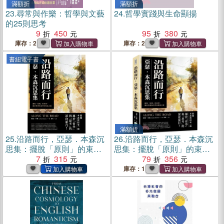
滿額折
滿額折
23.
尋常與作樂：哲學與文藝
24.
哲學實踐與生命顯揚
的25則思考
9
450
95
380
庫存：2
庫存：2
書紐電子書
滿額折
25.
沿路而行，亞瑟．本森沉
26.
沿路而行，亞瑟．本森沉
思集：擺脫「原則」的束
思集：擺脫「原則」的束
縛，關於哲理和美學的探索
7
315
縛，關於哲理和美學的探索
79
356
之旅(電子書)
之旅
庫存：1