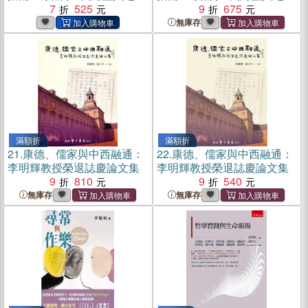
疑×怕老婆哲學×考試制之商
7
525
疑×怕老婆哲學×考試制之商
9
675
榷×解決社會問題之我見(電
榷×解決社會問題之我見
無庫存
子書)
滿額折
滿額折
21.
康德、儒家與中西融通：
22.
康德、儒家與中西融通：
李明輝教授榮退誌慶論文集
李明輝教授榮退誌慶論文集
9
810
9
540
無庫存
無庫存