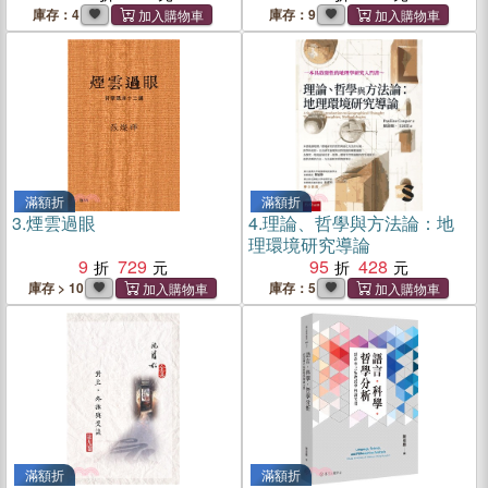
庫存：4
庫存：9
滿額折
滿額折
3.
煙雲過眼
4.
理論、哲學與方法論：地
理環境研究導論
9
729
95
428
庫存 > 10
庫存：5
滿額折
滿額折