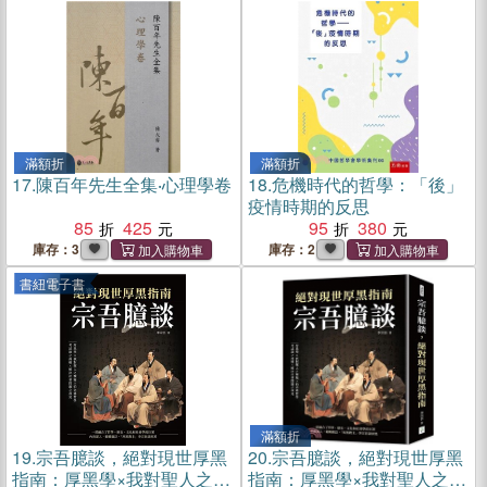
滿額折
滿額折
17.
陳百年先生全集‧心理學卷
18.
危機時代的哲學：「後」
疫情時期的反思
85
425
95
380
庫存：3
庫存：2
書紐電子書
滿額折
19.
宗吾臆談，絕對現世厚黑
20.
宗吾臆談，絕對現世厚黑
指南：厚黑學×我對聖人之懷
指南：厚黑學×我對聖人之懷