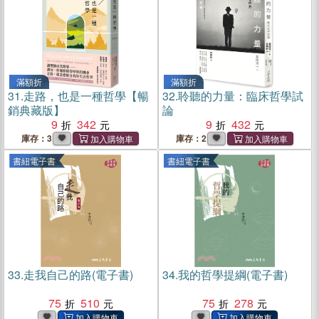
滿額折
滿額折
31.
走路，也是一種哲學【暢
32.
聆聽的力量：臨床哲學試
銷典藏版】
論
9
342
9
432
庫存：3
庫存：2
書紐電子書
書紐電子書
33.
走我自己的路(電子書)
34.
我的哲學提綱(電子書)
75
510
75
278