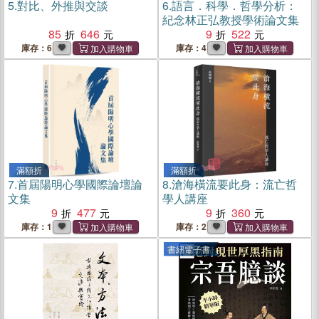
5.
對比、外推與交談
6.
語言．科學．哲學分析：
紀念林正弘教授學術論文集
85
646
9
522
庫存：6
庫存：4
滿額折
滿額折
7.
首屆陽明心學國際論壇論
8.
滄海橫流要此身：流亡哲
文集
學人講座
9
477
9
360
庫存：1
庫存：2
書紐電子書