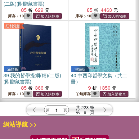
(二版)(附贈藏書票)
85
629
85
4463
庫存 > 10
庫存 > 10
紅利兌換
滿額折
滿額折
39.
我的哲學提綱(精)(二版)
40.
中西印哲學文集（共二
(附贈藏書票)
冊）
85
366
9
1350
庫存 > 10
無庫存
共
223
筆
第
6
頁
網站導航 >>