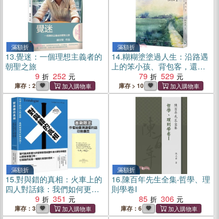
滿額折
滿額折
13.
覺迷：一個理想主義者的
14.
糊糊塗塗過人生：沿路遇
朝聖之旅
上的笨小孩、背包客，還有
9
252
智慧老人
79
529
庫存：2
庫存 > 10
滿額折
滿額折
15.
對與錯的真相：火車上的
16.
陳百年先生全集‧哲學、理
四人對話錄：我們如何更好
則學卷I
地思辨？【首刷限定★作者
9
351
85
306
給臺灣讀者的話 印簽扉頁】
庫存：3
庫存：6