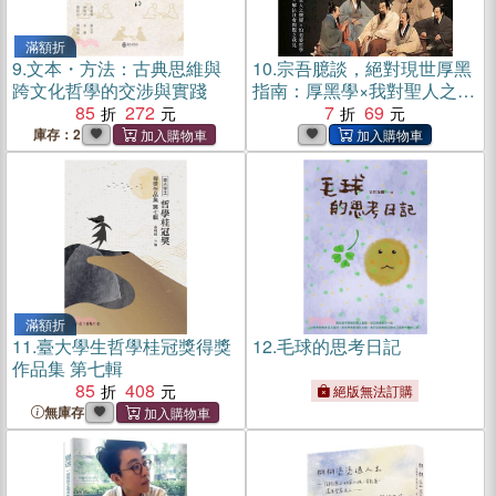
滿額折
9.
文本・方法：古典思維與
10.
宗吾臆談，絕對現世厚黑
跨文化哲學的交涉與實踐
指南：厚黑學×我對聖人之懷
85
272
疑×怕老婆哲學×考試制之商
7
69
榷×解決社會問題之我見【純
庫存：2
有聲】(電子書)
滿額折
11.
臺大學生哲學桂冠獎得獎
12.
毛球的思考日記
作品集 第七輯
85
408
絕版無法訂購
無庫存