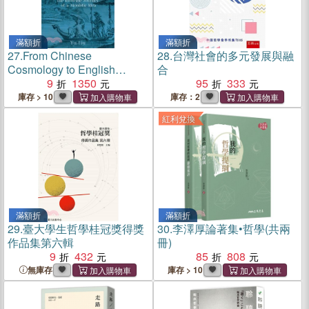
滿額折
滿額折
27.
From Chinese
28.
台灣社會的多元發展與融
Cosmology to English
合
Romanticism：The Intricate
9
1350
95
333
Journey of a Monistic Idea
庫存 > 10
庫存：2
紅利兌換
滿額折
滿額折
29.
臺大學生哲學桂冠獎得獎
30.
李澤厚論著集•哲學(共兩
作品集第六輯
冊)
9
432
85
808
無庫存
庫存 > 10