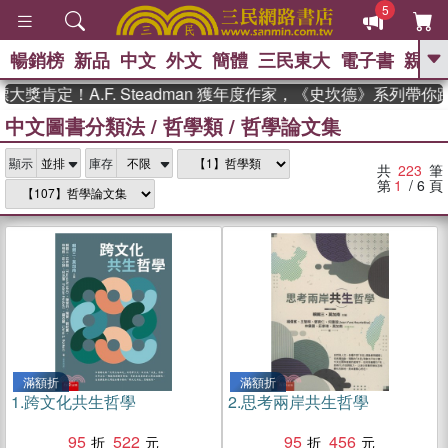
5
暢銷榜
新品
中文
外文
簡體
三民東大
電子書
親子
GO
！A.F. Steadman 獲年度作家，《史坎德》系列帶你踏上熱
中文圖書分類法
/
哲學類
/
哲學論文集
、
、
熱搜：
東野圭吾
The Odyssey
、
、
父親節
如果歷史是一群喵
暑期
、
、
顯示
庫存
推薦
國際布克獎 臺灣漫遊錄
方
共
223
筆
、
、
念華
台灣的李登輝時代
數學女
第
1
/ 6
頁
、
孩：黎曼猜想
偉大的迷走神經
滿額折
滿額折
1.
跨文化共生哲學
2.
思考兩岸共生哲學
95
522
95
456