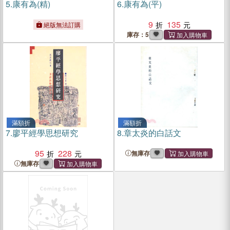
5.
康有為(精)
6.
康有為(平)
9
135
絕版無法訂購
庫存：5
滿額折
滿額折
7.
廖平經學思想研究
8.
章太炎的白話文
95
228
無庫存
無庫存