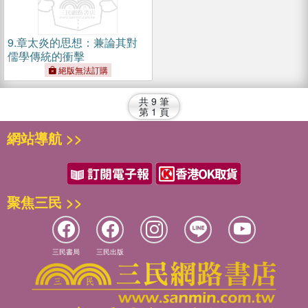
9.
章太炎的思想：兼論其對
儒學傳統的衝擊
絕版無法訂購
共
9
筆
第
1
頁
網站導航 >>
聚焦三民 >>
三民書局
三民出版