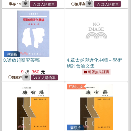
庫存：9
無庫存
滿額折
3.
梁啟超研究叢稿
4.
章太炎與近化中國－學術
研討會論文集
9
360
絕版無法訂購
無庫存
紅利兌換
滿額折