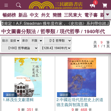
5
暢銷榜
新品
中文
外文
簡體
三民東大
電子書
親子
GO
定！A.F. Steadman 獲年度作家，《史坎德》系列帶你踏上
中文圖書分類法
/
哲學類
/
現代哲學
/
1940年代
、
熱搜：
東野圭吾
高希均教授回憶錄
、
、
、
The Odyssey
父親節
如果歷
、
、
顯示
庫存
史是一群喵
暑期推薦
國際布克
共
9
筆
、
、
獎 臺灣漫遊錄
方念華
台灣的李
第
1
/ 1
頁
、
、
登輝時代
數學女孩：黎曼猜想
偉大的迷走神經
滿額折
滿額折
1.
林茂生文獻選輯
2.
中國近現代思想史上的道
德主義與智識主義
9
351
9
468