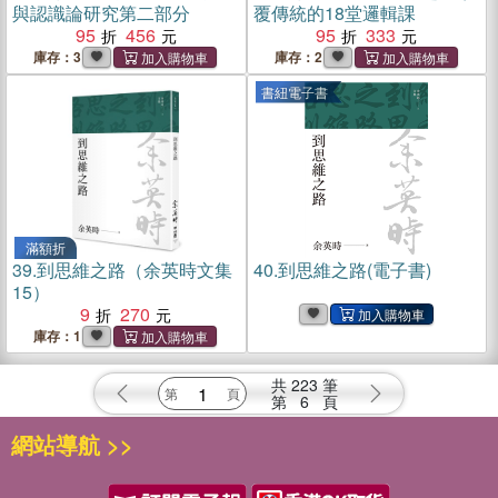
與認識論研究第二部分
覆傳統的18堂邏輯課
95
456
95
333
庫存：3
庫存：2
書紐電子書
滿額折
39.
到思維之路（余英時文集
40.
到思維之路(電子書)
15）
9
270
庫存：1
共
223
筆
第
6
頁
網站導航 >>