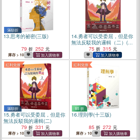
滿額折
13.
思考的祕密(三版)
14.
勇者可以受委屈，但是你
無法反駁我的邏輯（二）(電
79
252
子書)
75
315
庫存 > 10
紅利兌換
紅利兌換
滿額折
85 折
15.
勇者可以受委屈，但是你
16.
理則學(十三版)
無法反駁我的邏輯(二)
79
331
85
272
庫存 > 10
庫存 > 10