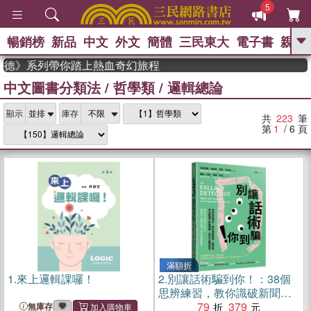
5
暢銷榜
新品
中文
外文
簡體
三民東大
電子書
親子
GO
德》系列帶你踏上熱血奇幻旅程
中文圖書分類法
/
哲學類
/
邏輯總論
、
熱搜：
東野圭吾
高希均教授回憶錄
、
、
、
The Odyssey
父親節
如果歷
、
、
顯示
庫存
史是一群喵
暑期推薦
國際布克
共
223
筆
、
、
獎 臺灣漫遊錄
方念華
台灣的李
第
1
/ 6
頁
、
、
登輝時代
數學女孩：黎曼猜想
偉大的迷走神經
滿額折
1.
來上邏輯課囉！
2.
別讓話術騙到你！：38個
思辨練習，教你識破新聞、
廣告與日常對話中的偽邏
79
379
無庫存