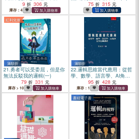
思維謬誤，清晰思考，理性
9
306
子書)
75
315
生活
庫存：4
紅利兌換
滿額折
滿額折
21.
勇者可以受委屈，但是你
22.
邏輯思維當代應用：從哲
無法反駁我的邏輯(一)
學、數學、語言學、AI角度
79
331
全方位學邏輯
95
428
庫存 > 10
庫存：1
書紐電子書