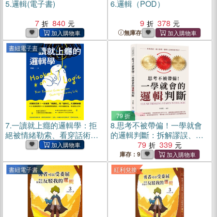
5.
邏輯(電子書)
6.
邏輯（POD）
7
840
9
378
無庫存
書紐電子書
79 折
7.
一讀就上癮的邏輯學：拒
8.
思考不被帶偏！一學就會
絕被情緒勒索、看穿話術陷
的邏輯判斷：拆解謬誤、建
阱！一本讓你相見恨晚的
立推理，聰明人是如何思考
79
339
「思辨防身術」(電子書)
的？
庫存：9
書紐電子書
紅利兌換