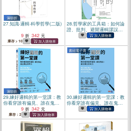
滿額折
27.
知識‧邏輯‧科學哲學(二版)
28.
哲學家的工具箱：如何論
證、批判、避開邏輯謬誤？
9
342
一套現代人必備的理性思考
工具(電子書)
庫存 > 10
書紐電子書
滿額折
29.
練好邏輯的第一堂課：教
30.
練好邏輯的第一堂課：教
你看穿誰有偏見、誰在鬼
你看穿誰有偏見、誰在鬼
扯，建立獨立思考力
9
342
扯，建立獨立思考力(電子書)
庫存：2