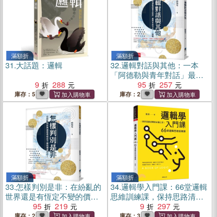
滿額折
滿額折
31.
大話題：邏輯
32.
邏輯對話與其他：一本
「阿德勒與青年對話」最原
9
288
本底功夫－邏輯
95
257
庫存：5
庫存：2
滿額折
滿額折
33.
怎樣判別是非：在紛亂的
34.
邏輯學入門課：66堂邏輯
世界還是有恆定不變的價值
思維訓練課，保持思路清晰
存在
95
219
的必備之書
9
297
庫存：2
庫存：3