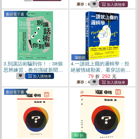
輯，從此不被帶風向
庫存：8
書紐電子書
滿額折
3.
別讓話術騙到你！：38個
4.
一讀就上癮的邏輯學：拒
思辨練習，教你識破新聞、
絕被情緒勒索、看穿話術陷
廣告與日常對話中的偽邏
阱！一本讓你相見恨晚的
79
292
輯，從此不被帶風向(電子書)
「思辨防身術」
庫存：4
書紐電子書
90 折