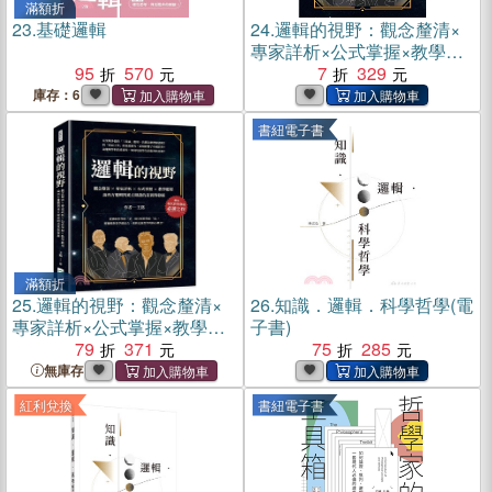
滿額折
23.
基礎邏輯
24.
邏輯的視野：觀念釐清×
專家詳析×公式掌握×教學應
95
570
用，論西方邏輯與東方辯證
7
329
的差異與發展(電子書)
庫存：6
書紐電子書
滿額折
25.
邏輯的視野：觀念釐清×
26.
知識．邏輯．科學哲學(電
專家詳析×公式掌握×教學應
子書)
用，論西方邏輯與東方辯證
79
371
75
285
的差異與發展
無庫存
紅利兌換
書紐電子書