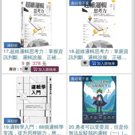
書紐電子書
滿額折
17.
超維邏輯思考力：掌握資
18.
超維邏輯思考力：掌握資
訊判斷、邏輯說服、正確決
訊判斷、邏輯說服、正確決
策、創新思考、活用知識、
9
378
策、創新思考、活用知識、
解決問題的易學好用方法
解決問題的易學好用方法(電
庫存：1
子書)
書紐電子書
滿額折
19.
邏輯學入門：88個邏輯學
20.
勇者可以受委屈，但是你
常識，提升思辨能力，辨識
無法反駁我的邏輯（一）(電