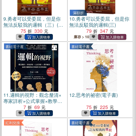
滿額折
9.
勇者可以受委屈，但是你
10.
勇者可以受委屈，但是你
無法反駁我的邏輯（三）(電
無法反駁我的邏輯(三)
子書)
75
330
79
347
庫存 > 10
書紐電子書
書紐電子書
11.
邏輯的視野：觀念釐清×
12.
思考的祕密(電子書)
專家詳析×公式掌握×教學應
用，論西方邏輯與東方辯證
7
69
75
225
的差異與發展【純有聲】(電
子書)
紅利兌換
書紐電子書